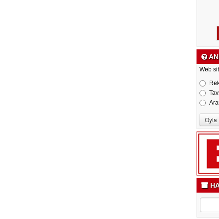
AN
Web sit
Re
Tav
Ara
HA