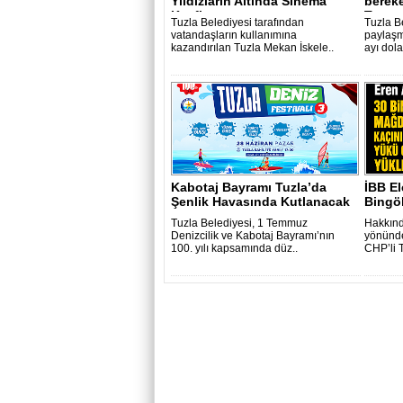
Yıldızların Altında Sinema
bereke
Keyfi
Temmu
Tuzla Belediyesi tarafından
Tuzla Be
vatandaşların kullanımına
paylaşm
kazandırılan Tuzla Mekan İskele..
ayı dola
Kabotaj Bayramı Tuzla’da
İBB El
Şenlik Havasında Kutlanacak
Bingöl
Tuzla Belediyesi, 1 Temmuz
Hakkınd
Denizcilik ve Kabotaj Bayramı’nın
yönünde
100. yılı kapsamında düz..
CHP’li T