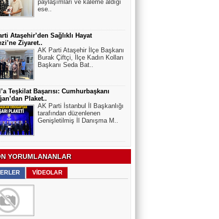
paylaşımları ve kaleme aldığı
ese..
rti Ataşehir’den Sağlıklı Hayat
zi’ne Ziyaret..
AK Parti Ataşehir İlçe Başkanı
Burak Çiftçi, İlçe Kadın Kolları
Başkanı Seda Bat..
l’a Teşkilat Başarısı: Cumhurbaşkanı
an’dan Plaket..
AK Parti İstanbul İl Başkanlığı
tarafından düzenlenen
Genişletilmiş İl Danışma M..
N YORUMLANANLAR
ERLER
VİDEOLAR