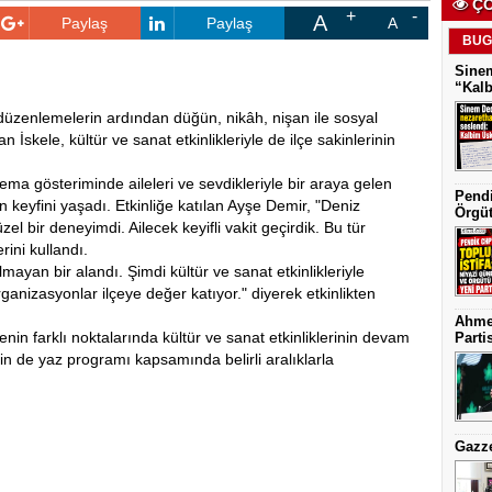
ÇO
A
Paylaş
Paylaş
A
BUG
Sinem
“Kalb
 düzenlemelerin ardından düğün, nikâh, nişan ile sosyal
İskele, kültür ve sanat etkinlikleriyle de ilçe sakinlerinin
ma gösteriminde aileleri ve sevdikleriyle bir araya gelen
Pendi
n keyfini yaşadı. Etkinliğe katılan Ayşe Demir, "Deniz
Örgüt
l bir deneyimdi. Ailecek keyifli vakit geçirdik. Bu tür
rini kullandı.
mayan bir alandı. Şimdi kültür ve sanat etkinlikleriyle
anizasyonlar ilçeye değer katıyor." diyerek etkinlikten
Ahmet
çenin farklı noktalarında kültür ve sanat etkinliklerinin devam
Partis
n de yaz programı kapsamında belirli aralıklarla
Gazze