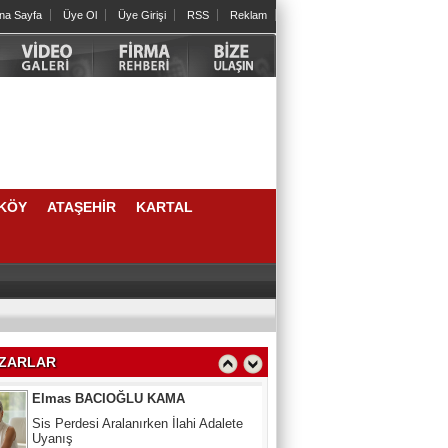
na Sayfa
Üye Ol
Üye Girişi
RSS
Reklam
Cengiz HORTOĞLU
Yeni yılda öyle bir iyilik yap ki sen
unutsan da karşındaki unutmasın
Psk. Güneş CAMCI
ERGENLİK: FIRTINALI AMA KIYMETLİ
BİR YOLCULUK
KÖY
ATAŞEHİR
KARTAL
Berna ANAÇ
Bir Çocuğun Hayatındaki İlk Eşiklerden
Biri: Sünnet Tecrübesi
Elmas BACIOĞLU KAMA
Sis Perdesi Aralanırken İlahi Adalete
ZARLAR
Uyanış
Aynur Ayaz
Zamana Bayram tebriği katarken...