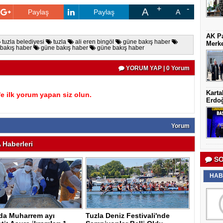
A
Paylaş
Paylaş
A
AK Pa
tuzla belediyesi
tuzla
ali eren bingöl
güne bakış haber
Merke
bakış haber
güne bakış haber
güne bakış haber
YORUM YAP | 0 Yorum
Karta
 ilk yorum yapan siz olun.
Erdoğ
Yorum
Haberleri
SO
HAB
’da Muharrem ayı
Tuzla Deniz Festivali'nde