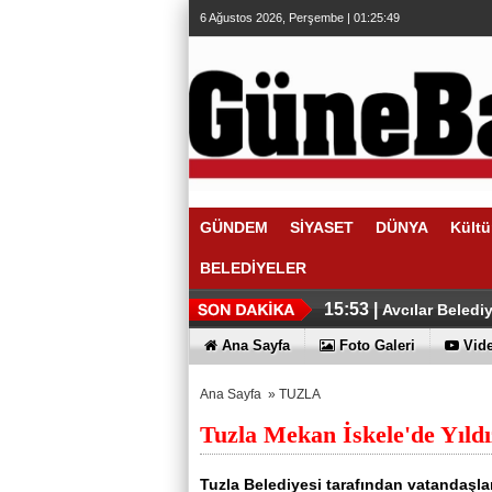
6 Ağustos 2026, Perşembe | 01:25:50
GÜNDEM
SİYASET
DÜNYA
Kültü
BELEDİYELER
16:19 |
16:01 |
Abdullah Özdem
Üsküdar Beled
15:53 |
Avcılar Beledi
Ana Sayfa
Foto Galeri
Vide
Ana Sayfa
»
TUZLA
Tuzla Mekan İskele'de Yıldı
Tuzla Belediyesi tarafından vatandaşla