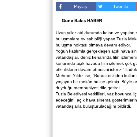
Paylaş
Tweetle
Güne Bakış HABER
Uzun yıllar atıl durumda kalan ve yapılan
buluşmalara ev sahipliği yapan Tuzla Mekan 
buluşma noktası olmaya devam ediyor.
Yoğun katılımla gerçekleşen açık hava sine
vatandaşlar, deniz kenarında film izlemeni
kenarında açık havada film izlemek çok güze
etkinliklerin devam etmesini isteriz." ifadele
Mehmet Yıldız ise, "Burası eskiden kullanıl
yaşayan bir mekân haline gelmiş. Böyle org
duyduğu memnuniyeti dile getirdi.
Tuzla Belediyesi yetkilileri, yaz boyunca il
edeceğini, açık hava sinema gösterimlerini
vatandaşlarla buluşturulacağını bildirdi.