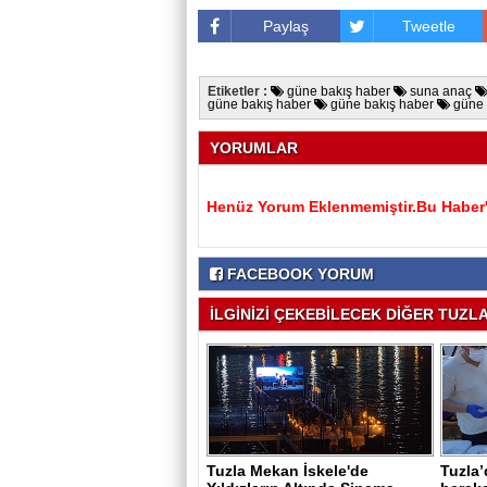
Paylaş
Tweetle
Etiketler :
güne bakış haber
suna anaç
güne bakış haber
güne bakış haber
güne 
YORUMLAR
Henüz Yorum Eklenmemiştir.Bu Haber'e
FACEBOOK YORUM
İLGİNİZİ ÇEKEBİLECEK DİĞER TUZLA 
Tuzla Mekan İskele'de
Tuzla