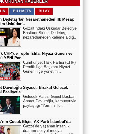
K OKUNAN HABERLER
ÜN
BU HAFTA
BU AY
 Dedetaş’tan Nezarethaneden İlk Mesaj:
im Üsküdar’..
Gözaltındaki Üsküdar Belediye
Başkanı Sinem Dedetaş,
nezarethaneden kaleme aldığ..
k CHP’de Toplu İstifa: Niyazi Güneri ve
ü YENİ Par..
Cumhuriyet Halk Partisi (CHP)
Pendik İlçe Başkanı Niyazi
Güneri, ilçe yönetimi..
 Davutoğlu Siyaseti Bıraktı! Gelecek
i Faaliyetle..
Gelecek Partisi Genel Başkanı
Ahmet Davutoğlu, kamuoyuyla
paylaştığı “Yarının Tü..
'nin Çocuk Elçisi AK Parti İstanbul'da
Gazze'de yaşanan insanlık
dramını sosyal medya