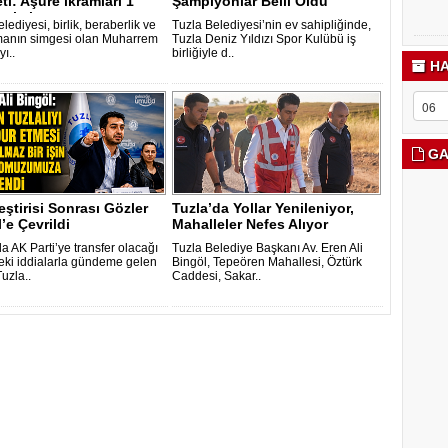
ti: Aşure ikramları 1
Şampiyonlar Belli Oldu
z’a k..
lediyesi, birlik, beraberlik ve
Tuzla Belediyesi’nin ev sahipliğinde,
anın simgesi olan Muharrem
Tuzla Deniz Yıldızı Spor Kulübü iş
yı..
birliğiyle d..
HA
GA
eştirisi Sonrası Gözler
Tuzla’da Yollar Yenileniyor,
’e Çevrildi
Mahalleler Nefes Alıyor
a AK Parti’ye transfer olacağı
Tuzla Belediye Başkanı Av. Eren Ali
ki iddialarla gündeme gelen
Bingöl, Tepeören Mahallesi, Öztürk
uzla..
Caddesi, Sakar..