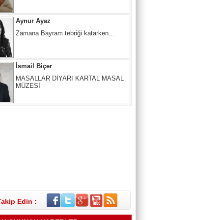
İsmail Biçer
MASALLAR DİYARI KARTAL MASAL
MÜZESİ
Mertcan KARACAN
ÇIKIŞ NERE, YOL NERESİ?
SUNA ANAÇ
Melâmîlik… Daha Önce Hiç Duymuş
muydunuz?
Takip Edin :