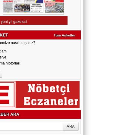
KET
Tüm Anketler
emize nasıl ulaştınız?
klam
siye
ma Motorları
BER ARA