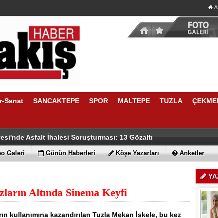
A
r-Sanat
SANCAKTEPE
SPOR
MALTEPE
TUZLA
ÇEKME
ir'den Tuzla, Çekmeköy ve Şile'de Teşkilatı
iyesi'nde Başkanvekili Seçimi Sonuçlandı
yesi'nde Asfalt İhalesi Soruşturması: 13 Gözaltı
o Galeri
Günün Haberleri
Köşe Yazarları
Anketler
YA
zların Altında Sinema Keyfi
rın kullanımına kazandırılan Tuzla Mekan İskele, bu kez