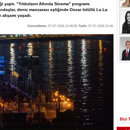
ği yaptı. "Yıldızların Altında Sinema" programı
ndaşlar, deniz manzarası eşliğinde Oscar ödüllü La La
z akşamı yaşadı.
Güncelleme:
07-07-2026 12:48:59
Tarih:
07-07-2026 12:40
Bizi 