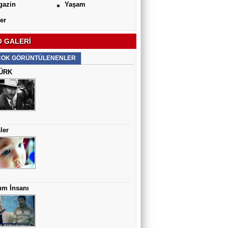
gazin
Yaşam
er
 GALERİ
ÇOK GÖRÜNTÜLENENLER
ÜRK
ler
um İnsanı