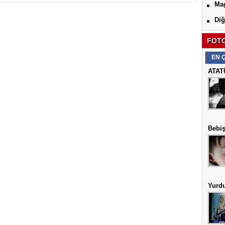
Ma
Diğ
FOTO
EN 
ATAT
Bebiş
Yurd