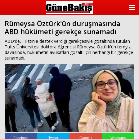
ANASAYFA
Rümeysa Öztürk'ün duruşmasında
KATEGORİLER
ABD hükümeti gerekçe sunamadı
YAZARLAR
ABD'de, Filistin'e destek verdiği gerekçesiyle gözaltında tutulan
Tufts Üniversitesi doktora öğrencisi Rümeysa Öztürk'ün temyiz
davasında, hükümetin avukatları gözaltı için herhangi bir gerekçe
ANKETLER
sunamadı.
FOTO GALERİ
VİDEO GALERİ
KÜNYE
İLETİŞİM
Facebook
Twitter
Google+
Whatsapp