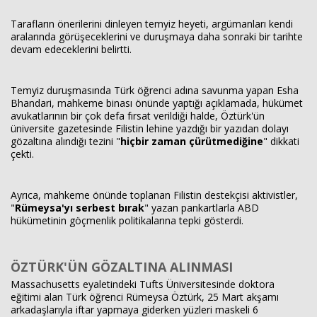
Tarafların önerilerini dinleyen temyiz heyeti, argümanları kendi
aralarında görüşeceklerini ve duruşmaya daha sonraki bir tarihte
devam edeceklerini belirtti.
Temyiz duruşmasında Türk öğrenci adına savunma yapan Esha
Bhandari, mahkeme binası önünde yaptığı açıklamada, hükümet
avukatlarının bir çok defa fırsat verildiği halde, Öztürk'ün
üniversite gazetesinde Filistin lehine yazdığı bir yazıdan dolayı
gözaltına alındığı tezini "
hiçbir zaman çürütmediğine
" dikkati
çekti.
Ayrıca, mahkeme önünde toplanan Filistin destekçisi aktivistler,
"
Rümeysa'yı serbest bırak
" yazan pankartlarla ABD
hükümetinin göçmenlik politikalarına tepki gösterdi.
ÖZTÜRK'ÜN GÖZALTINA ALINMASI
Massachusetts eyaletindeki Tufts Üniversitesinde doktora
eğitimi alan Türk öğrenci Rümeysa Öztürk, 25 Mart akşamı
arkadaşlarıyla iftar yapmaya giderken yüzleri maskeli 6