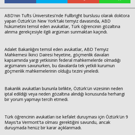
ABD'nin Tufts Üniversitesi'nde Fullbright burslusu olarak doktora
yapan Öztürk'ün New York'taki temyiz davasında, ABD
hükümetini temsil eden avukatlar, Türk öğrencinin gözaltına
alınma gerekçesiyle ilgili argüman sunmaktan kaçındı.
Adalet Bakanlığını temsil eden avukatlar, ABD Temyiz
Mahkemesi İkinci Dairesi heyetine, göçmenlik davaları
kapsamında yargı yetkisinin federal mahkemelerde olmadığı
argümanını savunurken, bu davalarda tek yetkili kurumun
göçmenlik mahkemelerinin olduğu tezini yineledi.
Bakanlık avukatları bununla birlikte, Öztürk'ün vizesinin neden
iptal edildiği veya neden gözaltına alındığı konusunda herhangi
Haberin Doğru Adresi.
bir yorum yapmayı tercih etmedi.
Türk öğrencinin avukatları ise kefalet duruşması için Öztürk'ün 9
Mayıs'ta Vermont'ta olması gerektiğini savundu, ancak
duruşmada henüz bir karar açıklanmadı.