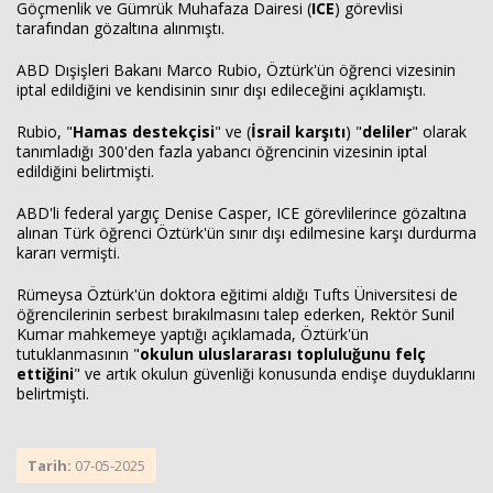
Göçmenlik ve Gümrük Muhafaza Dairesi (
ICE
) görevlisi
tarafından gözaltına alınmıştı.
ABD Dışişleri Bakanı Marco Rubio, Öztürk'ün öğrenci vizesinin
iptal edildiğini ve kendisinin sınır dışı edileceğini açıklamıştı.
Rubio, "
Hamas destekçisi
" ve (
İsrail karşıtı
) "
deliler
" olarak
tanımladığı 300'den fazla yabancı öğrencinin vizesinin iptal
edildiğini belirtmişti.
ABD'li federal yargıç Denise Casper, ICE görevlilerince gözaltına
alınan Türk öğrenci Öztürk'ün sınır dışı edilmesine karşı durdurma
kararı vermişti.
Rümeysa Öztürk'ün doktora eğitimi aldığı Tufts Üniversitesi de
öğrencilerinin serbest bırakılmasını talep ederken, Rektör Sunil
Kumar mahkemeye yaptığı açıklamada, Öztürk'ün
tutuklanmasının "
okulun uluslararası topluluğunu felç
ettiğini
" ve artık okulun güvenliği konusunda endişe duyduklarını
belirtmişti.
Tarih:
07-05-2025