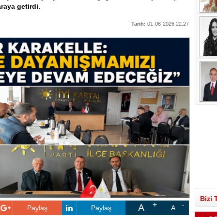
raya getirdi.
Tarih:
01-06-2026 22:27
Bizi 
A
Paylaş
Paylaş
A