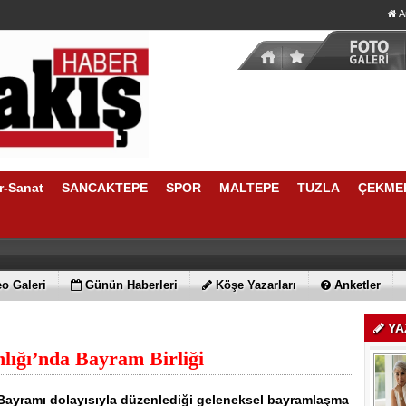
A
r-Sanat
SANCAKTEPE
SPOR
MALTEPE
TUZLA
ÇEKME
o Galeri
Günün Haberleri
Köşe Yazarları
Anketler
YA
nlığı’nda Bayram Birliği
an Bayramı dolayısıyla düzenlediği geleneksel bayramlaşma