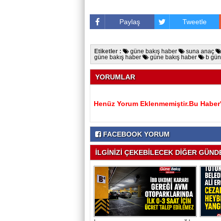
Paylaş
Tweetle
Etiketler :
güne bakış haber
suna anaç
güne bakış haber
güne bakış haber
b gün
YORUMLAR
Henüz Yorum Eklenmemiştir.Bu Haber'e
FACEBOOK YORUM
İLGİNİZİ ÇEKEBİLECEK DİĞER GÜNDE