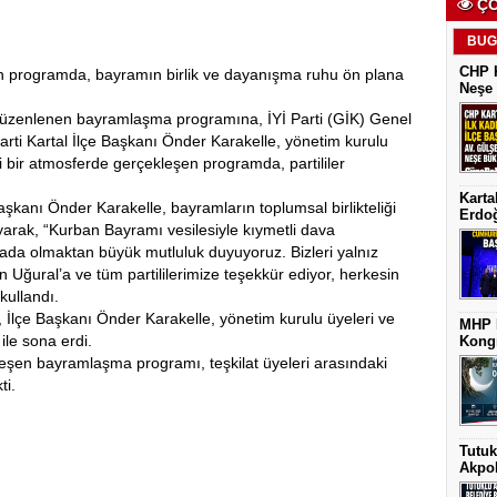
ÇO
BUG
CHP K
 programda, bayramın birlik ve dayanışma ruhu ön plana
Neşe 
a düzenlenen bayramlaşma programına, İYİ Parti (GİK) Genel
rti Kartal İlçe Başkanı Önder Karakelle, yönetim kurulu
mi bir atmosferde gerçekleşen programda, partililer
Karta
şkanı Önder Karakelle, bayramların toplumsal birlikteliği
Erdoğ
arak, “Kurban Bayramı vesilesiyle kıymetli dava
rada olmaktan büyük mutluluk duyuyoruz. Bizleri yalnız
ğural’a ve tüm partililerimize teşekkür ediyor, herkesin
kullandı.
lçe Başkanı Önder Karakelle, yönetim kurulu üyeleri ve
MHP K
ı ile sona erdi.
Kongr
kleşen bayramlaşma programı, teşkilat üyeleri arasındaki
ti.
Tutuk
Akpol