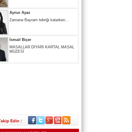
İsmail Biçer
MASALLAR DİYARI KARTAL MASAL
MÜZESİ
Mertcan KARACAN
ÇIKIŞ NERE, YOL NERESİ?
SUNA ANAÇ
Melâmîlik… Daha Önce Hiç Duymuş
muydunuz?
Takip Edin :