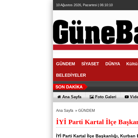
10 Ağustos 2026, Pazartesi | 06:10:10
GÜNDEM
SİYASET
DÜNYA
Kültü
BELEDİYELER
Ana Sayfa
Foto Galeri
Vide
Ana Sayfa
»
GÜNDEM
İYİ Parti Kartal İlçe Başka
İYİ Parti Kartal İlçe Başkanlığı, Kurb