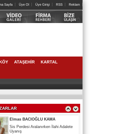
na Sayfa
Üye Ol
Üye Girişi
RSS
Reklam
Cengiz HORTOĞLU
Yeni yılda öyle bir iyilik yap ki sen
unutsan da karşındaki unutmasın
Psk. Güneş CAMCI
ERGENLİK: FIRTINALI AMA KIYMETLİ
BİR YOLCULUK
KÖY
ATAŞEHİR
KARTAL
Berna ANAÇ
Bir Çocuğun Hayatındaki İlk Eşiklerden
Biri: Sünnet Tecrübesi
Elmas BACIOĞLU KAMA
Sis Perdesi Aralanırken İlahi Adalete
Uyanış
ZARLAR
Aynur Ayaz
Zamana Bayram tebriği katarken...