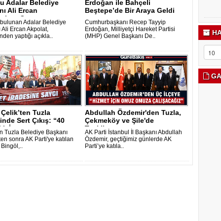
u Adalar Belediye
Erdoğan ile Bahçeli
ı Ali Ercan
Beştepe’de Bir Araya Geldi
t’tan Cezaev..
 bulunan Adalar Belediye
Cumhurbaşkanı Recep Tayyip
 Ali Ercan Akpolat,
Erdoğan, Milliyetçi Hareket Partisi
HA
den yaptığı açıkla..
(MHP) Genel Başkanı De..
GA
Çelik’ten Tuzla
Abdullah Özdemir'den Tuzla,
inde Sert Çıkış: “40
Çekmeköy ve Şile'de
ık İ..
Teşkilatı..
 Tuzla Belediye Başkanı
AK Parti İstanbul İl Başkanı Abdullah
ten sonra AK Parti'ye katılan
Özdemir, geçtiğimiz günlerde AK
 Bingöl,..
Parti’ye katıla..