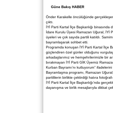
Güne Bakış HABER
Önder Karakelle öncülüğünde gerçekleşen
çıktı.
İYİ Parti Kartal İlçe Başkanlığı binasınd
İdare Kurulu Üyesi Ramazan Uğural, İYİ Pa
üyeleri ve çok sayıda partili katıldı. Sami
bayramlaşarak sohbet etti.
Programda konuşan İYİ Parti Kartal İlçe Ba
güçlendiren özel günler olduğunu vurgulay
arkadaşlarımız ve hemşehrilerimizle bir a
bırakmayan İYİ Parti GİK Üyemiz Ramazan U
Kurban Bayramı’nı kutluyorum” ifadelerini 
Bayramlaşma programı, Ramazan Uğural, İ
partililerin birlikte çektirdiği hatıra fotoğraf
İYİ Parti Kartal İlçe Başkanlığı’nda gerçe
dayanışma ve birlik mesajlarıyla dikkat çek