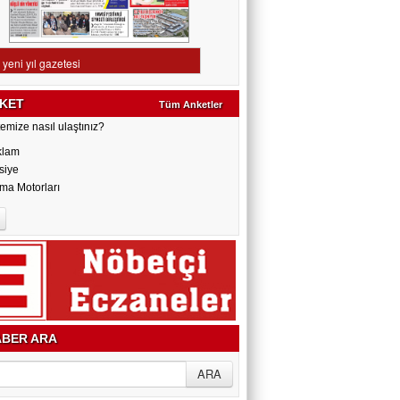
KET
Tüm Anketler
emize nasıl ulaştınız?
klam
siye
ma Motorları
BER ARA