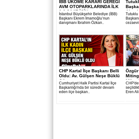
İBB UKOME KARARI GEREĞİ
Tutukl
AVM OTOPARKLARINDA İLK
Başkan
0-3 SAAT İÇİN..
Akpola
İstanbul Büyükşehir Belediye (İBB)
Tutuklu
Başkanı Ekrem İmamoğlu’nun
Başkanı
danışmanı İbrahim Özkan..
cezaevin
CHP Kartal İlçe Başkanı Belli
Özgür 
Oldu: Av. Gülşen Neşe Büklü
Miting
Gö..
Milyarl
Cumhuriyet Halk Partisi Kartal İlçe
CHP'den
Başkanlığı'nda bir süredir devam
seçildik
eden ilçe başkan..
Eren Ali