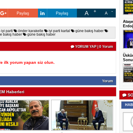
A
Paylaş
Paylaş
A
Ataşe
Erdoğ
iyi parti
önder karakelle
iyi parti kartal
güne bakış haber
e bakış haber
güne bakış haber
YORUM YAP | 0 Yorum
Üsküd
Sonu
 ilk yorum yapan siz olun.
Yorum
M Haberleri
SO
HAB