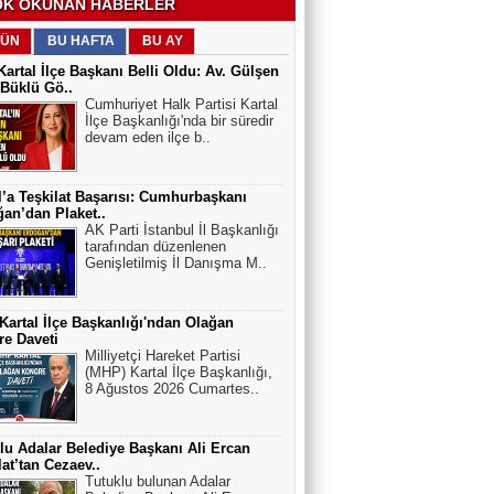
K OKUNAN HABERLER
ÜN
BU HAFTA
BU AY
artal İlçe Başkanı Belli Oldu: Av. Gülşen
Büklü Gö..
Cumhuriyet Halk Partisi Kartal
İlçe Başkanlığı'nda bir süredir
devam eden ilçe b..
l’a Teşkilat Başarısı: Cumhurbaşkanı
an’dan Plaket..
AK Parti İstanbul İl Başkanlığı
tarafından düzenlenen
Genişletilmiş İl Danışma M..
artal İlçe Başkanlığı'ndan Olağan
e Daveti
Milliyetçi Hareket Partisi
(MHP) Kartal İlçe Başkanlığı,
8 Ağustos 2026 Cumartes..
lu Adalar Belediye Başkanı Ali Ercan
at’tan Cezaev..
Tutuklu bulunan Adalar