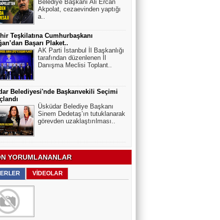
Belediye Başkanı Ali Ercan
Akpolat, cezaevinden yaptığı
a..
hir Teşkilatına Cumhurbaşkanı
an’dan Başarı Plaket..
AK Parti İstanbul İl Başkanlığı
tarafından düzenlenen İl
Danışma Meclisi Toplant..
ar Belediyesi'nde Başkanvekili Seçimi
çlandı
Üsküdar Belediye Başkanı
Sinem Dedetaş’ın tutuklanarak
görevden uzaklaştırılması..
N YORUMLANANLAR
ERLER
VİDEOLAR