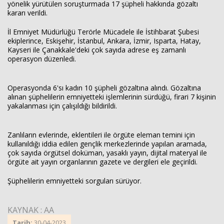
yönelik yürütülen soruşturmada 17 şüpheli hakkında gözaltı
kararı verildi.
İl Emniyet Müdürlüğü Terörle Mücadele ile İstihbarat Şubesi
ekiplerince, Eskişehir, İstanbul, Ankara, İzmir, Isparta, Hatay,
Kayseri ile Çanakkale'deki çok sayıda adrese eş zamanlı
operasyon düzenledi.
Operasyonda 6'sı kadın 10 şüpheli gözaltına alındı. Gözaltına
alınan şüphelilerin emniyetteki işlemlerinin sürdüğü, firari 7 kişinin
yakalanması için çalışıldığı bildirildi.
Zanlıların evlerinde, eklentileri ile örgüte eleman temini için
kullanıldığı iddia edilen gençlik merkezlerinde yapılan aramada,
çok sayıda örgütsel doküman, yasaklı yayın, dijital materyal ile
Haberin Doğru Adresi.
örgüte ait yayın organlarının gazete ve dergileri ele geçirildi.
Şüphelilerin emniyetteki sorguları sürüyor.
KAYNAK : AA
Tarih:
30-04-2023