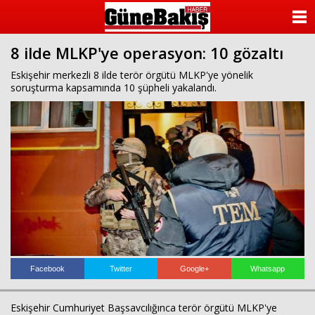
ANASAYFA
8 ilde MLKP'ye operasyon: 10 gözaltı
KATEGORİLER
Eskişehir merkezli 8 ilde terör örgütü MLKP'ye yönelik
soruşturma kapsamında 10 şüpheli yakalandı.
YAZARLAR
ANKETLER
FOTO GALERİ
VİDEO GALERİ
KÜNYE
İLETİŞİM
Facebook
Twitter
Google+
Whatsapp
Eskişehir Cumhuriyet Başsavcılığınca terör örgütü MLKP'ye