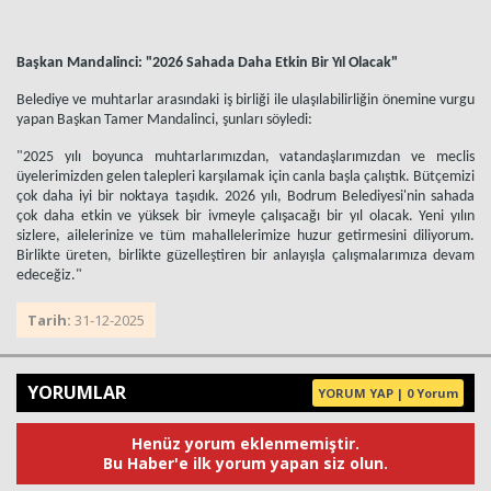
Başkan Mandalinci: "2026 Sahada Daha Etkin Bir Yıl Olacak"
Belediye ve muhtarlar arasındaki iş birliği ile ulaşılabilirliğin önemine vurgu
yapan Başkan Tamer Mandalinci, şunları söyledi:
"2025 yılı boyunca muhtarlarımızdan, vatandaşlarımızdan ve meclis
üyelerimizden gelen talepleri karşılamak için canla başla çalıştık. Bütçemizi
çok daha iyi bir noktaya taşıdık. 2026 yılı, Bodrum Belediyesi'nin sahada
çok daha etkin ve yüksek bir ivmeyle çalışacağı bir yıl olacak. Yeni yılın
sizlere, ailelerinize ve tüm mahallelerimize huzur getirmesini diliyorum.
Birlikte üreten, birlikte güzelleştiren bir anlayışla çalışmalarımıza devam
edeceğiz."
Tarih:
31-12-2025
YORUMLAR
YORUM YAP | 0 Yorum
Henüz yorum eklenmemiştir.
Bu Haber'e ilk yorum yapan siz olun.