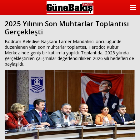
ANASAYFA
2025 Yılının Son Muhtarlar Toplantısı
KATEGORİLER
Gerçekleşti
YAZARLAR
Bodrum Belediye Başkanı Tamer Mandalinci öncülüğünde
düzenlenen yılın son muhtarlar toplantısı, Herodot Kültür
Merkezi'nde geniş bir katılımla yapıldı. Toplantıda, 2025 yılında
ANKETLER
gerçekleştirilen çalışmalar değerlendirilirken 2026 yılı hedefleri de
paylaşıldı.
FOTO GALERİ
VİDEO GALERİ
KÜNYE
İLETİŞİM