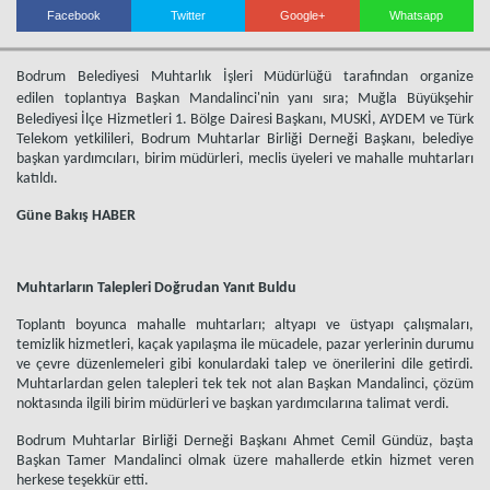
Facebook
Twitter
Google+
Whatsapp
Bodrum Belediyesi Muhtarlık İşleri Müdürlüğü tarafından organize
edilen
toplantıya Başkan Mandalinci'nin yanı sıra; Muğla Büyükşehir
Belediyesi İlçe Hizmetleri 1. Bölge Dairesi Başkanı, MUSKİ, AYDEM ve Türk
Telekom yetkilileri, Bodrum Muhtarlar Birliği Derneği Başkanı, belediye
başkan yardımcıları, birim müdürleri, meclis üyeleri ve mahalle muhtarları
katıldı.
Güne Bakış HABER
Muhtarların Talepleri Doğrudan Yanıt Buldu
Toplantı boyunca mahalle muhtarları; altyapı ve üstyapı çalışmaları,
Haberin Doğru Adresi.
temizlik hizmetleri, kaçak yapılaşma ile mücadele, pazar yerlerinin durumu
ve çevre düzenlemeleri gibi konulardaki talep ve önerilerini dile getirdi.
Muhtarlardan gelen talepleri tek tek not alan Başkan Mandalinci, çözüm
noktasında ilgili birim müdürleri ve başkan yardımcılarına talimat verdi.
Bodrum Muhtarlar Birliği Derneği Başkanı Ahmet Cemil Gündüz, başta
Başkan Tamer Mandalinci olmak üzere mahallerde etkin hizmet veren
herkese teşekkür etti.