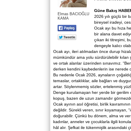
Güne Bakış HABE
Elmas BACIOĞLU
2026 yılı güçlü bir b
KAMA
bireysel iradeyi, ces
Ocak ayı bu hıza h
bir alana davet ediyo
çıkan iki titreşimi, 
dengeyle kalıcı olabil
Ocak ayı, ileri atılmadan önce durup hizal
mümkündür ama yolu sürdürülebilir kılan şey,
ve ortak alanlar üzerinden sınavımız. “Ben” 
derken kendini kaybedenlerin ise nerede du
Bu nedenle Ocak 2026, aynaların çoğaldığı 
temaslar, ortaklıklar, aile bağları ve duygus
artar. Söylenmemiş sözler, ertelenmiş yüz
Denge kurulamayan her yerde bir gerilim ol
kopuş, bazen de uzun zamandır görmezden 
Ocak ayının asıl öğretisi, birlik kavramını
değildir. Sürekli veren, sınır koyamayan, 
doğurabilir. Çünkü bu dönem, alma ve verm
kadınlar, anneler ve çocuklarla ilgili kon
hâl alır. Şefkat ile tükenmişlik arasındaki