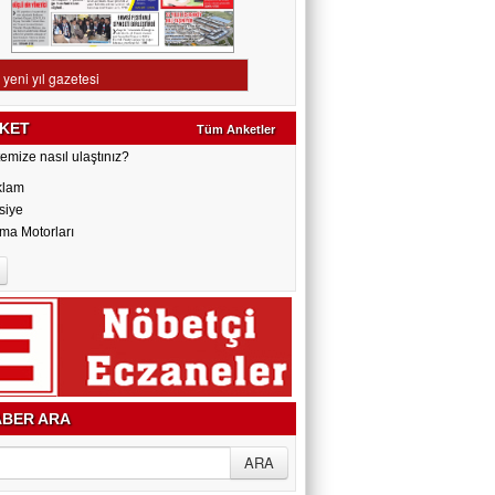
KET
Tüm Anketler
emize nasıl ulaştınız?
klam
siye
ma Motorları
BER ARA