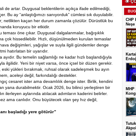
ÇO
i de artar. Duygusal beklentilerin açıkça ifade edilmediği,
BUG
çer. Bu ay “anlaştığımızı sanıyorduk” cümlesi sık duyulabilir.
CHP K
rdır; netlikten kaçan her durum zamanla çözülür. Dürüstlük bu
Neşe 
manda koruyucu bir etkidir.
 teması öne çıkar. Duygusal dalgalanmalar, bağışıklık
daha çok hissedilebilir. Hızlı, düşünülmeden kurulan temaslar
hava değişimleri, yağışlar ve suyla ilgili gündemler denge
ritmi hatırlatan bir uyarıdır.
Karta
a ayıdır. Bu temelin sağlamlığı ne kadar hızlı başlandığıyla
Erdoğ
 ilgilidir. Yeni bir niyet varsa, önce içsel bir düzen gerekir.
ki yükleri bırakmak, ruhsal olarak sadeleşmek bu ayın
em, aceleyi değil, farkındalığı destekler.
ıç cesaret ister ama devamlılık denge ister. Birlik, kendini
 yana durabilmektir. Ocak 2026, bu bilinci yerleştiren bir
MHP K
ın ilerleyen aylarında atılacak adımların kaderini belirler.
Kongr
 ama canlıdır. Onu büyütecek olan şey hız değil,
anı başladığı yere götürür’’
Tutuk
Akpol