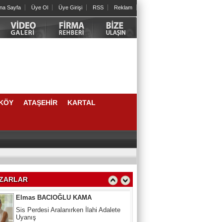
na Sayfa
Üye Ol
Üye Girişi
RSS
Reklam
Cengiz HORTOĞLU
Yeni yılda öyle bir iyilik yap ki sen
unutsan da karşındaki unutmasın
Psk. Güneş CAMCI
ERGENLİK: FIRTINALI AMA KIYMETLİ
BİR YOLCULUK
KÖY
ATAŞEHİR
KARTAL
Berna ANAÇ
Bir Çocuğun Hayatındaki İlk Eşiklerden
Biri: Sünnet Tecrübesi
Elmas BACIOĞLU KAMA
Sis Perdesi Aralanırken İlahi Adalete
Uyanış
ZARLAR
Aynur Ayaz
Zamana Bayram tebriği katarken...