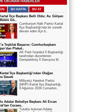
K OKUNAN HABERLER
ÜN
BU HAFTA
BU AY
artal İlçe Başkanı Belli Oldu: Av. Gülşen
Büklü Gö..
Cumhuriyet Halk Partisi Kartal
İlçe Başkanlığı'nda bir süredir
devam eden ilçe b..
l’a Teşkilat Başarısı: Cumhurbaşkanı
an’dan Plaket..
AK Parti İstanbul İl Başkanlığı
tarafından düzenlenen
Genişletilmiş İl Danışma M..
artal İlçe Başkanlığı'ndan Olağan
e Daveti
Milliyetçi Hareket Partisi
(MHP) Kartal İlçe Başkanlığı,
8 Ağustos 2026 Cumartes..
lu Adalar Belediye Başkanı Ali Ercan
at’tan Cezaev..
Tutuklu bulunan Adalar