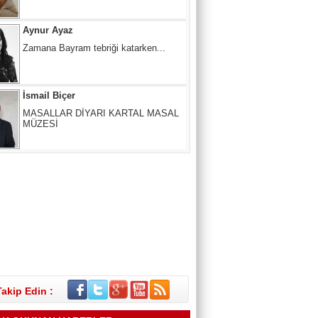
İsmail Biçer
MASALLAR DİYARI KARTAL MASAL
MÜZESİ
Mertcan KARACAN
ÇIKIŞ NERE, YOL NERESİ?
SUNA ANAÇ
Melâmîlik… Daha Önce Hiç Duymuş
muydunuz?
Takip Edin :