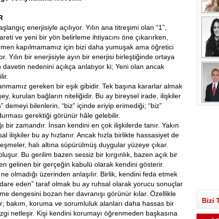
R
aşlangıç enerjisiyle açılıyor. Yılın ana titreşimi olan “1”,
areti ve yeni bir yön belirleme ihtiyacını öne çıkarırken,
emen kapılmamamız için bizi daha yumuşak ama öğretici
r. Yılın bir enerjisiyle ayın bir enerjisi birleştiğinde ortaya
bu davetin nedenini açıkça anlatıyor ki; Yeni olan ancak
ir.
anmamız gereken bir eşik gibidir. Tek başına kararlar almak
 kurulan bağların niteliğidir. Bu ay bireysel irade, ilişkiler
demeyi bilenlerin, “biz” içinde eriyip erimediği; “biz”
rması gerektiği görünür hâle gelebilir.
bir zamandır. İnsan kendini en çok ilişkilerde tanır. Yakın
al ilişkiler bu ay hızlanır. Ancak hızla birlikte hassasiyet de
leşmeler, halı altına süpürülmüş duygular yüzeye çıkar.
uşur. Bu gerilim bazen sessiz bir kırgınlık, bazen açık bir
gelinen bir gerçeğin kabulü olarak kendini gösterir.
n ne olmadığı üzerinden anlaşılır. Birlik, kendini feda etmek
“idare eden” taraf olmak bu ay ruhsal olarak yorucu sonuçlar
e dengesini bozan her davranışı görünür kılar. Özellikle
Bizi 
ular; bakım, koruma ve sorumluluk alanları daha hassas bir
 çizgi netleşir. Kişi kendini korumayı öğrenmeden başkasına