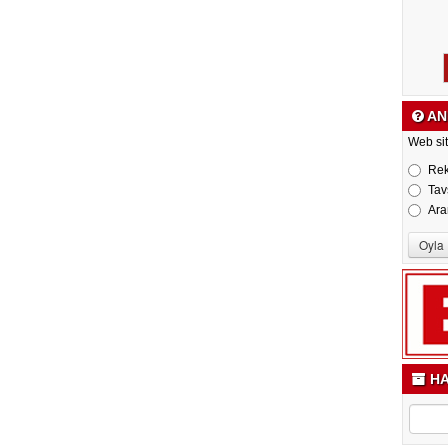
AN
Web sit
Re
Tav
Ara
HA