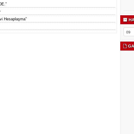
DE.”
y
nevi Hesaplaşma”
HA
GA