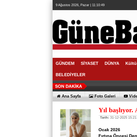
9 Ağustos 2026, Pazar | 11:10:49
GÜNDEM
SİYASET
DÜNYA
Kültü
BELEDİYELER
Ana Sayfa
Foto Galeri
Vide
Yıl başlıyor.
Tarih:
31-12-2025 15:21
Ocak 2026
Fırtına Öncesi De