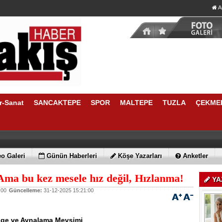
A
r-Sanat
SANCAKTEPE
SPOR
MALTEPE
TUZLA
ÇEKME
o Galeri
Günün Haberleri
Köşe Yazarları
Anketler
 Ama bu kez mesele hız değil, Hızlanma!
YA
:00
Güncelleme:
31-12-2025 15:21:00
nge ve Aynalama Mevsimi