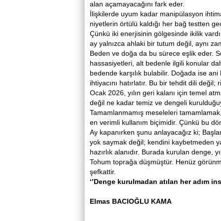
alan açamayacağını fark eder.
İlişkilerde uyum kadar manipülasyon ihtimal
niyetlerin örtülü kaldığı her bağ testten ge
Çünkü iki enerjisinin gölgesinde ikilik va
ay yalnızca ahlaki bir tutum değil, aynı za
Beden ve doğa da bu sürece eşlik eder. Su
hassasiyetleri, alt bedenle ilgili konular 
bedende karşılık bulabilir. Doğada ise ani 
ihtiyacını hatırlatır. Bu bir tehdit dili değil; 
Ocak 2026, yılın geri kalanı için temel atm
değil ne kadar temiz ve dengeli kurulduğuyla
Tamamlanmamış meseleleri tamamlamak, es
en verimli kullanım biçimidir. Çünkü bu dön
Ay kapanırken şunu anlayacağız ki; Başlang
yok saymak değil; kendini kaybetmeden yan
hazırlık alanıdır. Burada kurulan denge, yıl
Tohum toprağa düşmüştür. Henüz görünmez
şefkattir.
‘’Denge kurulmadan atılan her adım ins
Elmas BACIOĞLU KAMA