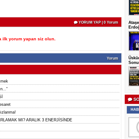
YORUM YAP | 0 Yorum
Ataşe
Erdoğ
 ilk yorum yapan siz olun.
Üsküd
Yorum
Sonu
eşmek
n...”
Sİ
SO
esaret
HAB
Hızlanma!
RLAMAK MI? ARALIK 3 ENERJİSİNDE