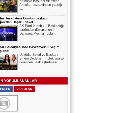
Belediye Başkanı Ali Ercan
Akpolat, cezaevinden yaptığı
a..
hir Teşkilatına Cumhurbaşkanı
an’dan Başarı Plaket..
AK Parti İstanbul İl Başkanlığı
tarafından düzenlenen İl
Danışma Meclisi Toplant..
ar Belediyesi'nde Başkanvekili Seçimi
çlandı
Üsküdar Belediye Başkanı
Sinem Dedetaş’ın tutuklanarak
görevden uzaklaştırılması..
N YORUMLANANLAR
ERLER
VİDEOLAR