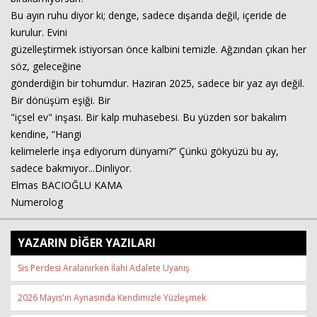
Bu ayın ruhu diyor ki; denge, sadece dışarıda değil, içeride de
kurulur. Evini
güzelleştirmek istiyorsan önce kalbini temizle. Ağzından çıkan her
söz, geleceğine
gönderdiğin bir tohumdur. Haziran 2025, sadece bir yaz ayı değil.
Bir dönüşüm eşiği. Bir
"içsel ev" inşası. Bir kalp muhasebesi. Bu yüzden sor bakalım
kendine, “Hangi
kelimelerle inşa ediyorum dünyamı?” Çünkü gökyüzü bu ay,
sadece bakmıyor...Dinliyor.
Elmas BACIOĞLU KAMA
Numerolog
YAZARIN DİĞER YAZILARI
Sis Perdesi Aralanırken İlahi Adalete Uyanış
2026 Mayıs'ın Aynasında Kendimizle Yüzleşmek