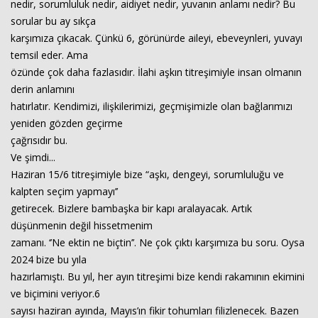
nedir, sorumluluk nedir, aidiyet nedir, yuvanın anlamı nedir? Bu
sorular bu ay sıkça
karşımıza çıkacak. Çünkü 6, görünürde aileyi, ebeveynleri, yuvayı
temsil eder. Ama
özünde çok daha fazlasıdır. İlahi aşkın titreşimiyle insan olmanın
derin anlamını
hatırlatır. Kendimizi, ilişkilerimizi, geçmişimizle olan bağlarımızı
yeniden gözden geçirme
çağrısıdır bu.
Ve şimdi...
Haziran 15/6 titreşimiyle bize “aşkı, dengeyi, sorumluluğu ve
kalpten seçim yapmayı’’
getirecek. Bizlere bambaşka bir kapı aralayacak. Artık
düşünmenin değil hissetmenim
zamanı. ‘’Ne ektin ne biçtin’’. Ne çok çıktı karşımıza bu soru. Oysa
2024 bize bu yıla
hazırlamıştı. Bu yıl, her ayın titreşimi bize kendi rakamının ekimini
ve biçimini veriyor.6
sayısı haziran ayında, Mayıs’ın fikir tohumları filizlenecek. Bazen