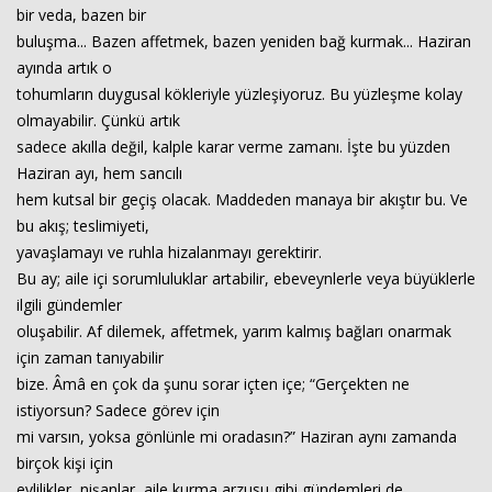
bir veda, bazen bir
buluşma... Bazen affetmek, bazen yeniden bağ kurmak... Haziran
ayında artık o
tohumların duygusal kökleriyle yüzleşiyoruz. Bu yüzleşme kolay
olmayabilir. Çünkü artık
sadece akılla değil, kalple karar verme zamanı. İşte bu yüzden
Haziran ayı, hem sancılı
hem kutsal bir geçiş olacak. Maddeden manaya bir akıştır bu. Ve
bu akış; teslimiyeti,
yavaşlamayı ve ruhla hizalanmayı gerektirir.
Bu ay; aile içi sorumluluklar artabilir, ebeveynlerle veya büyüklerle
ilgili gündemler
oluşabilir. Af dilemek, affetmek, yarım kalmış bağları onarmak
için zaman tanıyabilir
bize. Âmâ en çok da şunu sorar içten içe; “Gerçekten ne
istiyorsun? Sadece görev için
mi varsın, yoksa gönlünle mi oradasın?” Haziran aynı zamanda
birçok kişi için
evlilikler, nişanlar, aile kurma arzusu gibi gündemleri de