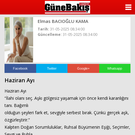
ANASAYFA
Elmas BACIOĞLU KAMA
KATEGORİLER
Tarih:
31-05-2025 08:34:00
Güncelleme:
31-05-2025 08:34:00
YAZARLAR
ANKETLER
FOTO GALERİ
Facebook
Twitter
Google+
Whatsapp
Haziran Ayı
VİDEO GALERİ
Haziran Ayı
KÜNYE
“İlahi olanı seç. Aşkı gölgesiz yaşamak için önce kendi karanlığını
tanı. Bağımlı
İLETİŞİM
olduğun şeyleri fark et, sevgiyle serbest bırak. Çünkü gerçek aşk,
özgürleştirir.”
Kalpten Doğan Sorumluluklar, Ruhsal Büyümenin Eşiği, Seçimler,
Sevgi ve Ruhla