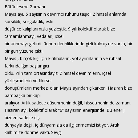
Bütünleşme Zamanı
Mayıs ayı, 5 sayısının devrimci ruhunu taşıdı. Zihinsel anlamda
sarsıldık, sorguladık, eski
düşünce kalıplarımızla yüzleştik. 9 yılı kolektif olarak bize
tamamlanmayı, vedaları, içsel
bir arınmayı getirdi. Ruhun derinliklerinde gizli kalmış ne varsa, bir
bir gün yüzüne çıktı.
Mayıs , birçok kişi için kırılmaların, yol ayrımlarının ve ruhsal
farkındalığın başlangıcı
oldu. Yılın tam ortasındayız. Zihinsel devinimlerin, içsel
yüzleşmelerin ve fikirsel
dönüşümlerin merkezi olan Mayıs ayından çıkarken; Haziran bize
bambaşka bir kapı
Haberin Doğru Adresi.
aralıyor. Artık sadece düşünmenin değil, hissetmenin de zamanı.
Haziran ayı, kolektif olarak “6” sayısının enerjisinde. Bu enerji
bizden sadece dış
dünyayla değil, iç dünyamızla da ilgilenmemizi istiyor. Artık
kalbimize dönme vakti. Sevgi