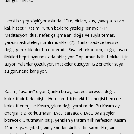
dengesizlikler...
Hepsi bir şey söylüyor aslında. "Dur, dinlen, sus, yavaşla, sakın
kal, hisset." Kasım, ruhun bedene yazıldığı bir aydır (11).
Meditasyon, dua, nefes çalışmaları, doğa ve suyla temas,
yaratıcı aktiviteler, ritimli müzikler (2). Bunlar sadece tavsiye
değil, gereklilik olur bu dönemde. Siyaset, ekonomi, doğa, insan
ilişkileri hepsi aynı noktada birleşiyor; Toplumun kalbi Hakikat için
atıyor. Yalanlar çözülüyor, maskeler düşüyor. Gizlenenler suya,
su görünene karışıyor.
Kasım, "uyanın" diyor. Çünkü bu ay, sadece bireysel değil,
kolektif bir fark ediştir. Hem kendi içindeki 11 enerjisi hem de
kolektif enerji ile Kasım, yıkım değil yaratım dır. Bu Kasım ayı
enerjisi, sizi korkutmasın. Evet, sarsacak. Evet, bazı şeyleri
bitirecek. Unutmayın bitiş, yeniden yaratımın ilk nefesidir. Kasım
11'in iki yüzü gibidir, biri yıkar, biri diriltir. Biri karanlıktır, biri