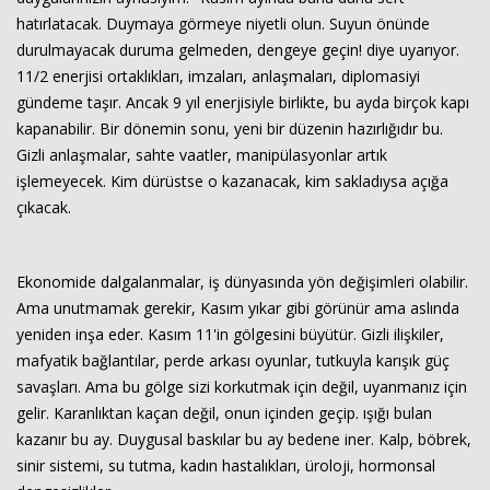
hatırlatacak. Duymaya görmeye niyetli olun. Suyun önünde
durulmayacak duruma gelmeden, dengeye geçin! diye uyarıyor.
11/2 enerjisi ortaklıkları, imzaları, anlaşmaları, diplomasiyi
gündeme taşır. Ancak 9 yıl enerjisiyle birlikte, bu ayda birçok kapı
kapanabilir. Bir dönemin sonu, yeni bir düzenin hazırlığıdır bu.
Gizli anlaşmalar, sahte vaatler, manipülasyonlar artık
işlemeyecek. Kim dürüstse o kazanacak, kim sakladıysa açığa
çıkacak.
Ekonomide dalgalanmalar, iş dünyasında yön değişimleri olabilir.
Ama unutmamak gerekir, Kasım yıkar gibi görünür ama aslında
yeniden inşa eder. Kasım 11'in gölgesini büyütür. Gizli ilişkiler,
mafyatik bağlantılar, perde arkası oyunlar, tutkuyla karışık güç
savaşları. Ama bu gölge sizi korkutmak için değil, uyanmanız için
gelir. Karanlıktan kaçan değil, onun içinden geçip. ışığı bulan
kazanır bu ay. Duygusal baskılar bu ay bedene iner. Kalp, böbrek,
sinir sistemi, su tutma, kadın hastalıkları, üroloji, hormonsal