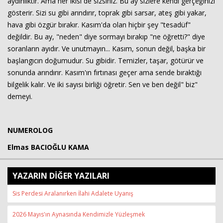
aydınlıktır. Ama her ikisi de sizsiniz. Bu ay sizlere kendi gerçeğinizi
gösterir. Sizi su gibi arındırır, toprak gibi sarsar, ateş gibi yakar,
hava gibi özgür bırakır. Kasım'da olan hiçbir şey "tesadüf"
değildir. Bu ay, "neden" diye sormayı bırakıp "ne öğretti?" diye
soranların ayıdır. Ve unutmayın... Kasım, sonun değil, başka bir
başlangıcın doğumudur. Su gibidir. Temizler, taşar, götürür ve
sonunda arındırır. Kasım'ın fırtınası geçer ama sende bıraktığı
bilgelik kalır. Ve iki sayısı birliği öğretir. Sen ve ben değil" biz"
demeyi.
NUMEROLOG
Elmas BACIOĞLU KAMA
YAZARIN DİĞER YAZILARI
Sis Perdesi Aralanırken İlahi Adalete Uyanış
2026 Mayıs'ın Aynasında Kendimizle Yüzleşmek