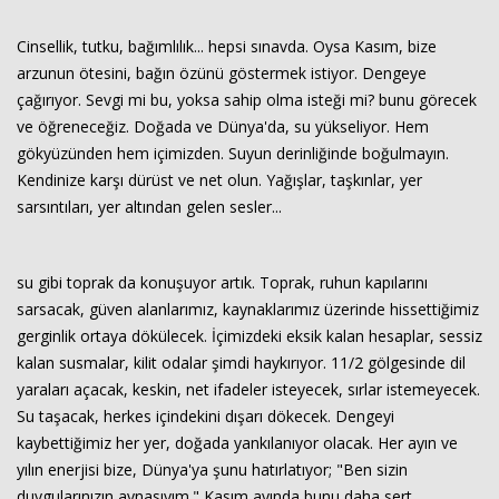
Cinsellik, tutku, bağımlılık... hepsi sınavda. Oysa Kasım, bize
arzunun ötesini, bağın özünü göstermek istiyor. Dengeye
çağırıyor. Sevgi mi bu, yoksa sahip olma isteği mi? bunu görecek
ve öğreneceğiz. Doğada ve Dünya'da, su yükseliyor. Hem
gökyüzünden hem içimizden. Suyun derinliğinde boğulmayın.
Kendinize karşı dürüst ve net olun. Yağışlar, taşkınlar, yer
sarsıntıları, yer altından gelen sesler...
su gibi toprak da konuşuyor artık. Toprak, ruhun kapılarını
sarsacak, güven alanlarımız, kaynaklarımız üzerinde hissettiğimiz
gerginlik ortaya dökülecek. İçimizdeki eksik kalan hesaplar, sessiz
kalan susmalar, kilit odalar şimdi haykırıyor. 11/2 gölgesinde dil
yaraları açacak, keskin, net ifadeler isteyecek, sırlar istemeyecek.
Su taşacak, herkes içindekini dışarı dökecek. Dengeyi
kaybettiğimiz her yer, doğada yankılanıyor olacak. Her ayın ve
yılın enerjisi bize, Dünya'ya şunu hatırlatıyor; "Ben sizin
duygularınızın aynasıyım." Kasım ayında bunu daha sert