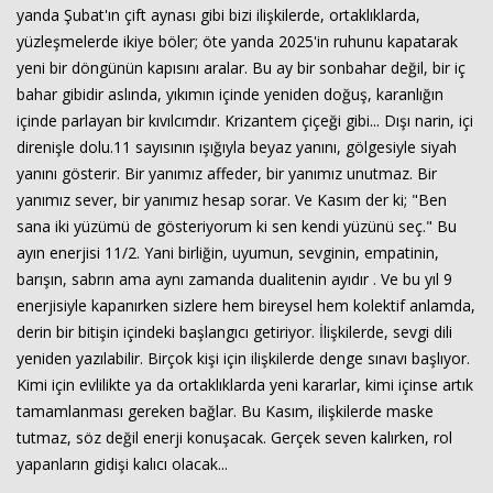
yanda Şubat'ın çift aynası gibi bizi ilişkilerde, ortaklıklarda,
yüzleşmelerde ikiye böler; öte yanda 2025'in ruhunu kapatarak
yeni bir döngünün kapısını aralar. Bu ay bir sonbahar değil, bir iç
bahar gibidir aslında, yıkımın içinde yeniden doğuş, karanlığın
içinde parlayan bir kıvılcımdır. Krizantem çiçeği gibi... Dışı narin, içi
direnişle dolu.11 sayısının ışığıyla beyaz yanını, gölgesiyle siyah
yanını gösterir. Bir yanımız affeder, bir yanımız unutmaz. Bir
yanımız sever, bir yanımız hesap sorar. Ve Kasım der ki; "Ben
sana iki yüzümü de gösteriyorum ki sen kendi yüzünü seç." Bu
ayın enerjisi 11/2. Yani birliğin, uyumun, sevginin, empatinin,
barışın, sabrın ama aynı zamanda dualitenin ayıdır . Ve bu yıl 9
enerjisiyle kapanırken sizlere hem bireysel hem kolektif anlamda,
derin bir bitişin içindeki başlangıcı getiriyor. İlişkilerde, sevgi dili
Haberin Doğru Adresi.
yeniden yazılabilir. Birçok kişi için ilişkilerde denge sınavı başlıyor.
Kimi için evlilikte ya da ortaklıklarda yeni kararlar, kimi içinse artık
tamamlanması gereken bağlar. Bu Kasım, ilişkilerde maske
tutmaz, söz değil enerji konuşacak. Gerçek seven kalırken, rol
yapanların gidişi kalıcı olacak...