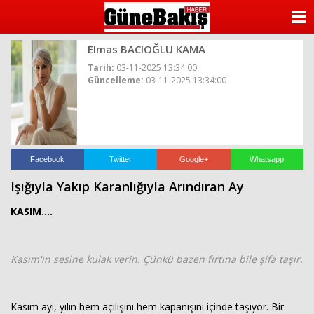
ANASAYFA
Elmas BACIOĞLU KAMA
KATEGORİLER
Tarih:
03-11-2025 13:34:00
Güncelleme:
03-11-2025 13:34:00
YAZARLAR
ANKETLER
FOTO GALERİ
Facebook
Twitter
Google+
Whatsapp
Işığıyla Yakıp Karanlığıyla Arındıran Ay
VİDEO GALERİ
KASIM....
KÜNYE
Kasım'ın sesine kulak verin. Çünkü bazen fırtına bile şifa taşır.
İLETİŞİM
Kasım ayı, yılın hem açılışını hem kapanışını içinde taşıyor. Bir