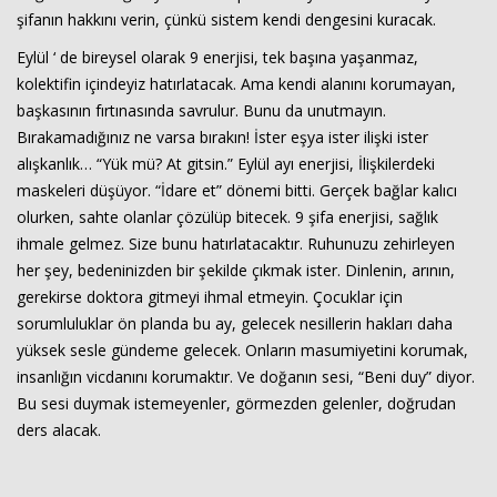
şifanın hakkını verin, çünkü sistem kendi dengesini kuracak.
Eylül ‘ de bireysel olarak 9 enerjisi, tek başına yaşanmaz,
kolektifin içindeyiz hatırlatacak. Ama kendi alanını korumayan,
başkasının fırtınasında savrulur. Bunu da unutmayın.
Bırakamadığınız ne varsa bırakın! İster eşya ister ilişki ister
alışkanlık… “Yük mü? At gitsin.” Eylül ayı enerjisi, İlişkilerdeki
maskeleri düşüyor. “İdare et” dönemi bitti. Gerçek bağlar kalıcı
olurken, sahte olanlar çözülüp bitecek. 9 şifa enerjisi, sağlık
ihmale gelmez. Size bunu hatırlatacaktır. Ruhunuzu zehirleyen
her şey, bedeninizden bir şekilde çıkmak ister. Dinlenin, arının,
gerekirse doktora gitmeyi ihmal etmeyin. Çocuklar için
sorumluluklar ön planda bu ay, gelecek nesillerin hakları daha
yüksek sesle gündeme gelecek. Onların masumiyetini korumak,
insanlığın vicdanını korumaktır. Ve doğanın sesi, “Beni duy” diyor.
Bu sesi duymak istemeyenler, görmezden gelenler, doğrudan
ders alacak.