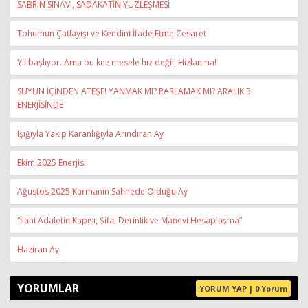
SABRIN SINAVI, SADAKATİN YÜZLEŞMESİ
Tohumun Çatlayışı ve Kendini İfade Etme Cesaret
Yıl başlıyor. Ama bu kez mesele hız değil, Hızlanma!
SUYUN İÇİNDEN ATEŞE! YANMAK MI? PARLAMAK MI? ARALIK 3
ENERJİSİNDE
Işığıyla Yakıp Karanlığıyla Arındıran Ay
Ekim 2025 Enerjisi
Ağustos 2025 Karmanın Sahnede Olduğu Ay
“İlahi Adaletin Kapısı, Şifa, Derinlik ve Manevi Hesaplaşma”
Haziran Ayı
YORUMLAR
YORUM YAP | 0 Yorum