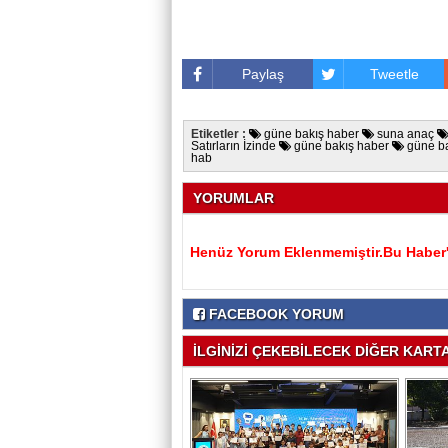
Paylaş
Tweetle
Etiketler :
güne bakış haber
suna anaç
Satırların İzinde
güne bakış haber
güne ba
hab
YORUMLAR
Henüz Yorum Eklenmemiştir.Bu Haber'e
FACEBOOK YORUM
İLGİNİZİ ÇEKEBİLECEK DİĞER KARTAL