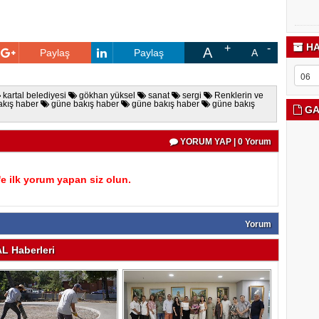
HA
A
Paylaş
Paylaş
A
kartal belediyesi
gökhan yüksel
sanat
sergi
Renklerin ve
kış haber
güne bakış haber
güne bakış haber
güne bakış
GA
YORUM YAP | 0 Yorum
 ilk yorum yapan siz olun.
Yorum
 Haberleri