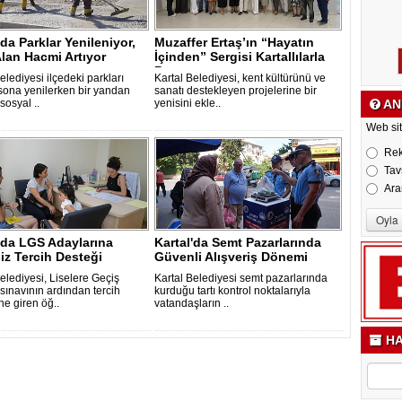
'da Parklar Yenileniyor,
Muzaffer Ertaş’ın “Hayatın
Alan Hacmi Artıyor
İçinden” Sergisi Kartallılarla
Bu..
elediyesi ilçedeki parkları
Kartal Belediyesi, kent kültürünü ve
sona yenilerken bir yandan
sanatı destekleyen projelerine bir
AN
sosyal ..
yenisini ekle..
Web sit
Re
Tav
Ara
'da LGS Adaylarına
Kartal'da Semt Pazarlarında
iz Tercih Desteği
Güvenli Alışveriş Dönemi
elediyesi, Liselere Geçiş
Kartal Belediyesi semt pazarlarında
sınavının ardından tercih
kurduğu tartı kontrol noktalarıyla
e giren öğ..
vatandaşların ..
HA