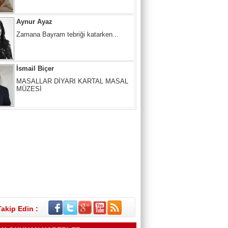
İsmail Biçer
MASALLAR DİYARI KARTAL MASAL
MÜZESİ
Mertcan KARACAN
ÇIKIŞ NERE, YOL NERESİ?
SUNA ANAÇ
Melâmîlik… Daha Önce Hiç Duymuş
muydunuz?
Takip Edin :