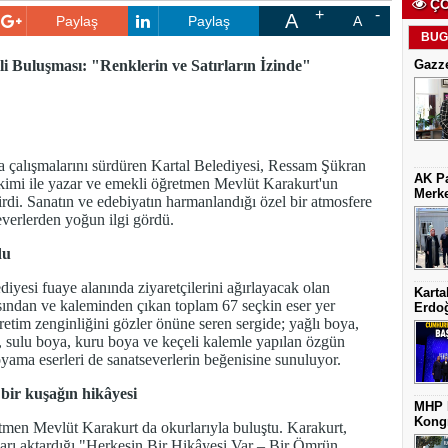
ÇO
A
Paylaş
Paylaş
A
BUG
i Buluşması: "Renklerin ve Satırların İzinde"
Gazze
a çalışmalarını sürdüren Kartal Belediyesi, Ressam Şükran
AK Pa
rikimi ile yazar ve emekli öğretmen Mevlüt Karakurt'un
Merke
etirdi. Sanatın ve edebiyatın harmanlandığı özel bir atmosfere
severlerden yoğun ilgi gördü.
du
diyesi fuaye alanında ziyaretçilerini ağırlayacak olan
Karta
sından ve kaleminden çıkan toplam 67 seçkin eser yer
Erdoğ
 üretim zenginliğini gözler önüne seren sergide; yağlı boya,
m, sulu boya, kuru boya ve keçeli kalemle yapılan özgün
boyama eserleri de sanatseverlerin beğenisine sunuluyor.
bir kuşağın hikâyesi
MHP K
Kongr
tmen Mevlüt Karakurt da okurlarıyla buluştu. Karakurt,
aları aktardığı "Herkesin Bir Hikâyesi Var – Bir Ömrün