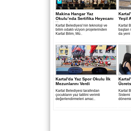
Makina Hangar Yaz
Kartal
Okulu’nda Sertifika Heyecanı
Yeşil 
Yaşandı
Kartal Belediyesi’nin teknoloji ve
Kartal B
bilim odaklı vizyon projelerinden
baştan 
Kartal Bilim, Mü..
da yeni 
Kartal'da Yaz Spor Okulu İlk
Kartal
Mezunlarını Verdi
Ücrets
Kartal Belediyesi tarafından
Kartal B
çocukların yaz tatilini verimli
Sistemi 
değerlendirmeleri amac..
dönemin