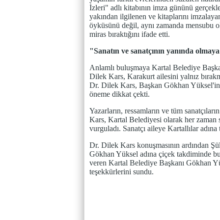
İzleri" adlı kitabının imza gününü gerçekle
yakından ilgilenen ve kitaplarını imzalay
öyküsünü değil, aynı zamanda mensubu old
miras bıraktığını ifade etti.
"Sanatın ve sanatçının yanında olmay
Anlamlı buluşmaya Kartal Belediye Başka
Dilek Kars, Karakurt ailesini yalnız bıra
Dr. Dilek Kars, Başkan Gökhan Yüksel'in se
öneme dikkat çekti.
Yazarların, ressamların ve tüm sanatçıların
Kars, Kartal Belediyesi olarak her zaman
vurguladı. Sanatçı aileye Kartallılar adına t
Dr. Dilek Kars konuşmasının ardından Şük
Gökhan Yüksel adına çiçek takdiminde bulu
veren Kartal Belediye Başkanı Gökhan Yükse
teşekkürlerini sundu.