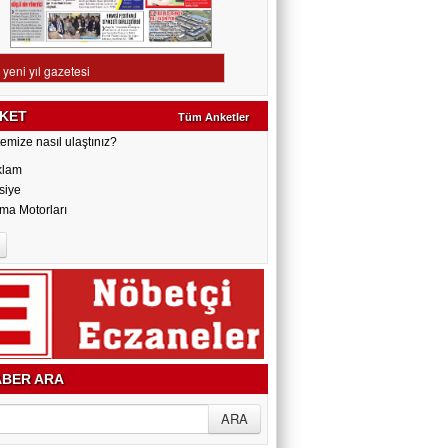
KET
Tüm Anketler
emize nasıl ulaştınız?
klam
siye
ma Motorları
BER ARA