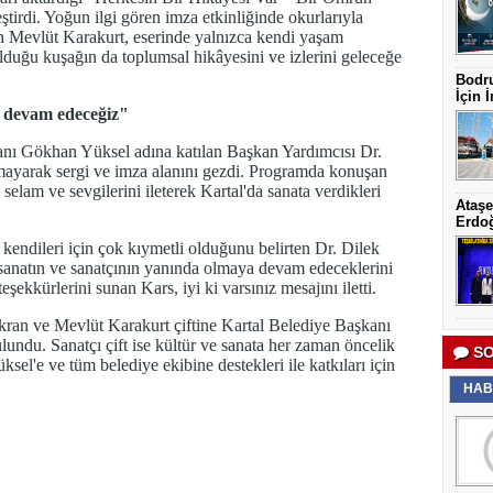
ştirdi. Yoğun ilgi gören imza etkinliğinde okurlarıyla
an Mevlüt Karakurt, eserinde yalnızca kendi yaşam
uğu kuşağın da toplumsal hikâyesini ve izlerini geleceğe
Bodru
İçin İ
a devam edeceğiz"
nı Gökhan Yüksel adına katılan Başkan Yardımcısı Dr.
kmayarak sergi ve imza alanını gezdi. Programda konuşan
lam ve sevgilerini ileterek Kartal'da sanata verdikleri
Ataşe
Erdoğ
 kendileri için çok kıymetli olduğunu belirten Dr. Dilek
 sanatın ve sanatçının yanında olmaya devam edeceklerini
eşekkürlerini sunan Kars, iyi ki varsınız mesajını iletti.
ran ve Mevlüt Karakurt çiftine Kartal Belediye Başkanı
ndu. Sanatçı çift ise kültür ve sanata her zaman öncelik
SO
l'e ve tüm belediye ekibine destekleri ile katkıları için
HAB