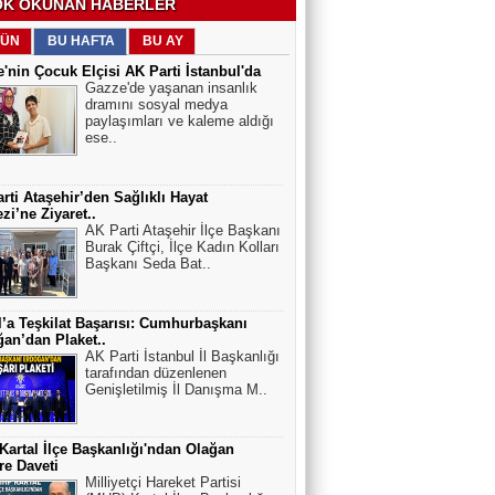
K OKUNAN HABERLER
ÜN
BU HAFTA
BU AY
'nin Çocuk Elçisi AK Parti İstanbul'da
Gazze'de yaşanan insanlık
dramını sosyal medya
paylaşımları ve kaleme aldığı
ese..
rti Ataşehir’den Sağlıklı Hayat
zi’ne Ziyaret..
AK Parti Ataşehir İlçe Başkanı
Burak Çiftçi, İlçe Kadın Kolları
Başkanı Seda Bat..
l’a Teşkilat Başarısı: Cumhurbaşkanı
an’dan Plaket..
AK Parti İstanbul İl Başkanlığı
tarafından düzenlenen
Genişletilmiş İl Danışma M..
artal İlçe Başkanlığı'ndan Olağan
e Daveti
Milliyetçi Hareket Partisi