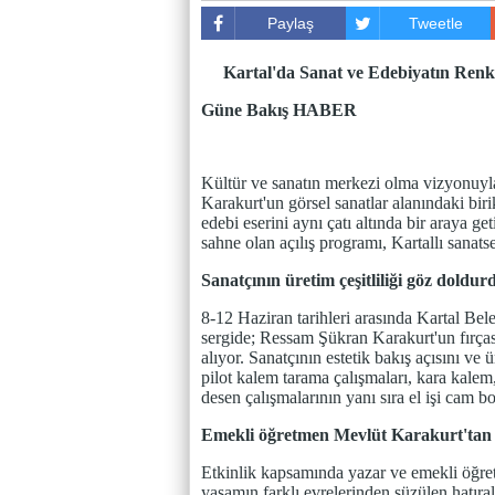
Paylaş
Tweetle
Kartal'da Sanat ve Edebiyatın Renkl
Güne Bakış HABER
Kültür ve sanatın merkezi olma vizyonuyl
Karakurt'un görsel sanatlar alanındaki bi
edebi eserini aynı çatı altında bir araya g
sahne olan açılış programı, Kartallı sanat
Sanatçının üretim çeşitliliği göz doldur
8-12 Haziran tarihleri arasında Kartal Bele
sergide; Ressam Şükran Karakurt'un fırça
alıyor. Sanatçının estetik bakış açısını ve
pilot kalem tarama çalışmaları, kara kale
desen çalışmalarının yanı sıra el işi cam 
Emekli öğretmen Mevlüt Karakurt'tan 
Etkinlik kapsamında yazar ve emekli öğre
yaşamın farklı evrelerinden süzülen hatır