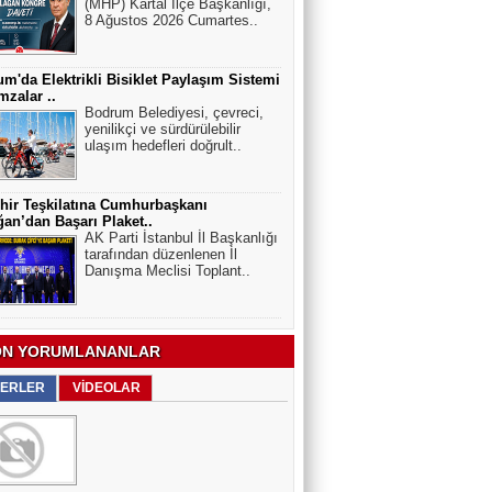
(MHP) Kartal İlçe Başkanlığı,
8 Ağustos 2026 Cumartes..
m'da Elektrikli Bisiklet Paylaşım Sistemi
mzalar ..
Bodrum Belediyesi, çevreci,
yenilikçi ve sürdürülebilir
ulaşım hedefleri doğrult..
hir Teşkilatına Cumhurbaşkanı
an’dan Başarı Plaket..
AK Parti İstanbul İl Başkanlığı
tarafından düzenlenen İl
Danışma Meclisi Toplant..
N YORUMLANANLAR
ERLER
VİDEOLAR