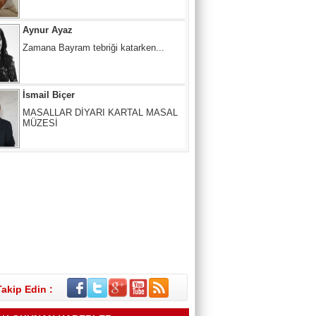
İsmail Biçer
MASALLAR DİYARI KARTAL MASAL
MÜZESİ
Mertcan KARACAN
ÇIKIŞ NERE, YOL NERESİ?
SUNA ANAÇ
Melâmîlik… Daha Önce Hiç Duymuş
muydunuz?
Takip Edin :