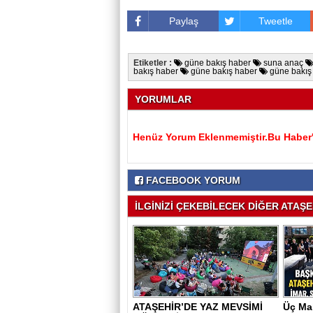
Paylaş
Tweetle
Etiketler :
güne bakış haber
suna anaç
bakış haber
güne bakış haber
güne bakış
YORUMLAR
Henüz Yorum Eklenmemiştir.Bu Haber'e
FACEBOOK YORUM
İLGİNİZİ ÇEKEBİLECEK DİĞER ATAŞEH
ATAŞEHİR’DE YAZ MEVSİMİ
Üç Mah