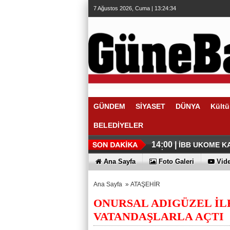
7 Ağustos 2026, Cuma | 13:24:34
GÜNDEM
SİYASET
DÜNYA
Kültü
BELEDİYELER
14:54 |
14:16 |
Özgür Çelik’te
Abdullah Özdem
14:00 |
İBB UKOME KA
EDİLEMEZ
13:56 |
Tutuklu Adalar
Ana Sayfa
Foto Galeri
Vide
Ana Sayfa
»
ATAŞEHİR
ONURSAL ADIGÜZEL İLK
VATANDAŞLARLA AÇTI