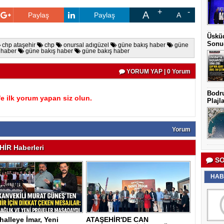
A
Paylaş
Paylaş
A
Üsküd
Sonu
chp ataşehir
chp
onursal adıgüzel
güne bakış haber
güne
 haber
güne bakış haber
güne bakış haber
YORUM YAP | 0 Yorum
Bodr
 ilk yorum yapan siz olun.
Plajla
Yorum
İR Haberleri
SO
HAB
alleye İmar, Yeni
ATAŞEHİR'DE CAN