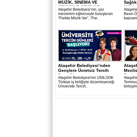
MÜZİK, SİNEMA VE
Sağlık
ŞENLİKLE GEÇİYOR..
Müjdes
Ataşehir Belediyesi’nin, yaz
Ataşehi
mevsimini eğlenceyle buluşturan
Basın Ö
“Parkta Müzik Var”, “Par..
kapsamı
Ataşehir Belediyesi’nden
Ataşeh
Gençlere Ücretsiz Tercih
Mecli
Desteği..
Başkan
Ataşehir Belediyesi'nin UNILOOK
Ataşehi
Türkiye iş birliğiyle düzenleyeceği
Temmuz 
Üniversite Tercih..
birleşi