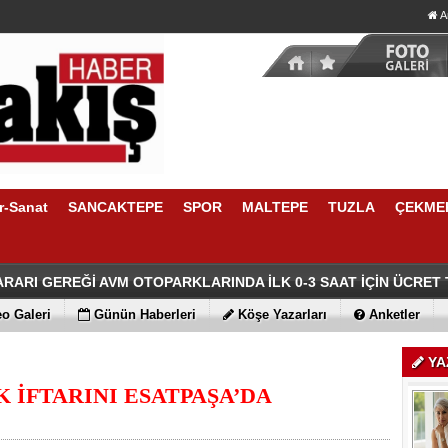
A
r-Sanat
SANCAKTEPE
SPOR
MALTEPE
TUZLA
ÇEKME
n Üsküdar Seçimine İlişkin Çarpıcı İddialar
ir’den Üsküdar Başkan Vekilliği Seçimine Sert Tepki
RARI GEREĞİ AVM OTOPARKLARINDA İLK 0-3 SAAT İÇİN ÜCRET
 Belediye Başkanı Ali Ercan Akpolat’tan Cezaevinden Heybeliada 
o Galeri
Günün Haberleri
Köşe Yazarları
Anketler
YA
 İFTARINI ESATPAŞA’DA