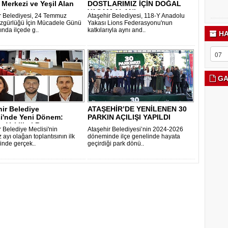
 Merkezi ve Yeşil Alan
DOSTLARIMIZ İÇİN DOĞAL
i..
YAŞAM ALANI
r Belediyesi, 24 Temmuz
Ataşehir Belediyesi, 118-Y Anadolu
zgürlüğü İçin Mücadele Günü
Yakası Lions Federasyonu'nun
nda ilçede g..
katkılarıyla aynı and..
HA
GA
ir Belediye
ATAŞEHİR’DE YENİLENEN 30
si'nde Yeni Dönem:
PARKIN AÇILIŞI YAPILDI
 Vekilleri B..
r Belediye Meclisi'nin
Ataşehir Belediyesi’nin 2024-2026
ayı olağan toplantısının ilk
döneminde ilçe genelinde hayata
minde gerçek..
geçirdiği park dönü..