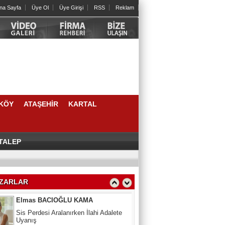
na Sayfa
Üye Ol
Üye Girişi
RSS
Reklam
Cengiz HORTOĞLU
Yeni yılda öyle bir iyilik yap ki sen
unutsan da karşındaki unutmasın
Psk. Güneş CAMCI
ERGENLİK: FIRTINALI AMA KIYMETLİ
BİR YOLCULUK
KÖY
ATAŞEHİR
KARTAL
Berna ANAÇ
Bir Çocuğun Hayatındaki İlk Eşiklerden
Biri: Sünnet Tecrübesi
 TALEP
Yangını Mesajı
Elmas BACIOĞLU KAMA
Sis Perdesi Aralanırken İlahi Adalete
ZARLAR
Uyanış
Aynur Ayaz
Zamana Bayram tebriği katarken...