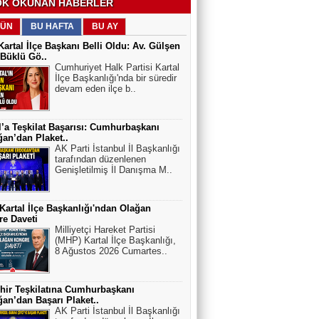
K OKUNAN HABERLER
ÜN
BU HAFTA
BU AY
artal İlçe Başkanı Belli Oldu: Av. Gülşen
Büklü Gö..
Cumhuriyet Halk Partisi Kartal
İlçe Başkanlığı'nda bir süredir
devam eden ilçe b..
l’a Teşkilat Başarısı: Cumhurbaşkanı
an’dan Plaket..
AK Parti İstanbul İl Başkanlığı
tarafından düzenlenen
Genişletilmiş İl Danışma M..
artal İlçe Başkanlığı'ndan Olağan
e Daveti
Milliyetçi Hareket Partisi
(MHP) Kartal İlçe Başkanlığı,
8 Ağustos 2026 Cumartes..
hir Teşkilatına Cumhurbaşkanı
an’dan Başarı Plaket..
AK Parti İstanbul İl Başkanlığı