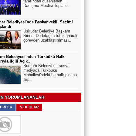
tarafından düzenlenen İl
Danışma Meclisi Toplant..
ar Belediyesi'nde Başkanvekili Seçimi
çlandı
Üsküdar Belediye Başkanı
Sinem Dedetaş’ın tutuklanarak
görevden uzaklaştırılması..
um Belediyesi'nden Türkbükü Halk
rıyla İlgili Açık..
Bodrum Belediyesi, sosyal
medyada Türkbükü
Mahallesi'ndeki bir halk plajına
iliş..
N YORUMLANANLAR
ERLER
VİDEOLAR