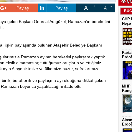
ÇO
A
Paylaş
Paylaş
A
BUG
CHP K
araya gelen Başkan Onursal Adıgüzel, Ramazan’ın bereketini
Neşe 
ı.
 ilişkin paylaşımda bulunan Ataşehir Belediye Başkanı
Karta
şularımızla Ramazan ayının bereketini paylaşarak yaptık.
Erdoğ
n eksik olmamasını; tuttuğumuz oruçların ve ettiğimiz
k ayın Ataşehir’imize ve ülkemize huzur, sofralarımıza
birlik, beraberlik ve paylaşma ayı olduğuna dikkat çeken
Ramazan boyunca yaşatılacağını ifade etti.
MHP K
Kongr
Ataşe
Erdoğ