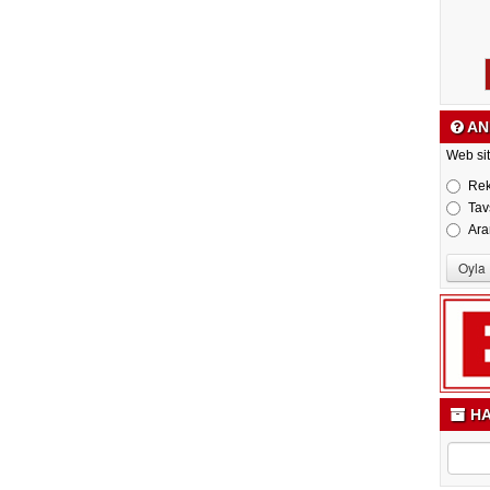
AN
Web sit
Re
Tav
Ara
HA