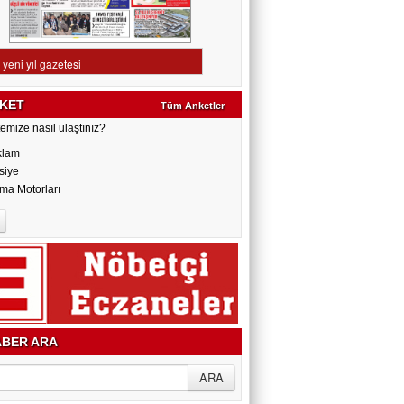
KET
Tüm Anketler
emize nasıl ulaştınız?
klam
siye
ma Motorları
BER ARA