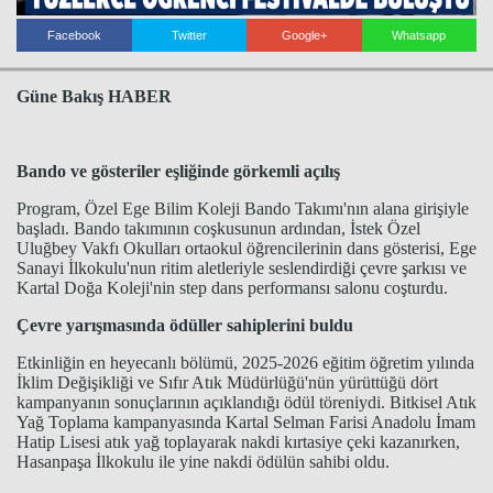
Facebook
Twitter
Google+
Whatsapp
Güne Bakış HABER
Bando ve gösteriler eşliğinde görkemli açılış
Program, Özel Ege Bilim Koleji Bando Takımı'nın alana girişiyle
başladı. Bando takımının coşkusunun ardından, İstek Özel
Uluğbey Vakfı Okulları ortaokul öğrencilerinin dans gösterisi, Ege
Sanayi İlkokulu'nun ritim aletleriyle seslendirdiği çevre şarkısı ve
Kartal Doğa Koleji'nin step dans performansı salonu coşturdu.
Çevre yarışmasında ödüller sahiplerini buldu
Haberin Doğru Adresi.
Etkinliğin en heyecanlı bölümü, 2025-2026 eğitim öğretim yılında
İklim Değişikliği ve Sıfır Atık Müdürlüğü'nün yürüttüğü dört
kampanyanın sonuçlarının açıklandığı ödül töreniydi. Bitkisel Atık
Yağ Toplama kampanyasında Kartal Selman Farisi Anadolu İmam
Hatip Lisesi atık yağ toplayarak nakdi kırtasiye çeki kazanırken,
Hasanpaşa İlkokulu ile yine nakdi ödülün sahibi oldu.