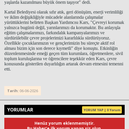
yaşlarda kazanılması büyük önem taşıyor" dedi.
Kartal Belediyesi olarak sıfır atık, geri dönüşüm, enerji verimliliği
ve iklim değişikliğiyle mücadele alanlarında çalışmalar
yürüttüklerini belirten Başkan Yardımcısı Kars, "Çevreyi korumak
yalnızca bugünü değil, yarınlarımızı da korumaktır. Bu anlayışla
eğitim çalışmalarımızı, farkındalık kampanyalarımızı ve
sürdürülebilir çevre projelerimizi kararlılıkla sürdürüyoruz.
Özellikle çocuklarımızın ve gençlerimizin bu süreçte aktif rol
alması bizim için son derece kıymetli" diye konuştu. Etkinliğin
düzenlenmesinde emeği geçen tüm kurumlara, öğretmenlere, sivil
toplum kuruluşlarına ve öğrencilere teşekkür eden Kars, çevre
konusunda gösterilen duyarlılığın artarak devam etmesini temenni
etti.
Tarih:
06-06-2026
YORUMLAR
YORUM YAP | 0 Yorum
Henüz yorum eklenmemiştir.
Bu Haber'e ilk yorum yapan siz olun.