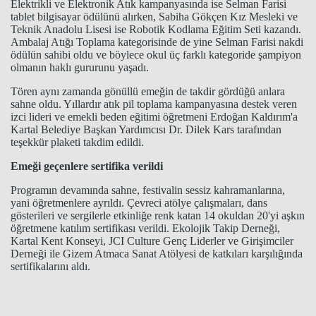
Elektrikli ve Elektronik Atık kampanyasında ise Selman Farisi
tablet bilgisayar ödülünü alırken, Sabiha Gökçen Kız Mesleki ve
Teknik Anadolu Lisesi ise Robotik Kodlama Eğitim Seti kazandı.
Ambalaj Atığı Toplama kategorisinde de yine Selman Farisi nakdi
ödülün sahibi oldu ve böylece okul üç farklı kategoride şampiyon
olmanın haklı gururunu yaşadı.
Tören aynı zamanda gönüllü emeğin de takdir gördüğü anlara
sahne oldu. Yıllardır atık pil toplama kampanyasına destek veren
izci lideri ve emekli beden eğitimi öğretmeni Erdoğan Kaldırım'a
Kartal Belediye Başkan Yardımcısı Dr. Dilek Kars tarafından
teşekkür plaketi takdim edildi.
Emeği geçenlere sertifika verildi
Programın devamında sahne, festivalin sessiz kahramanlarına,
yani öğretmenlere ayrıldı. Çevreci atölye çalışmaları, dans
gösterileri ve sergilerle etkinliğe renk katan 14 okuldan 20'yi aşkın
öğretmene katılım sertifikası verildi. Ekolojik Takip Derneği,
Kartal Kent Konseyi, JCI Culture Genç Liderler ve Girişimciler
Derneği ile Gizem Atmaca Sanat Atölyesi de katkıları karşılığında
sertifikalarını aldı.