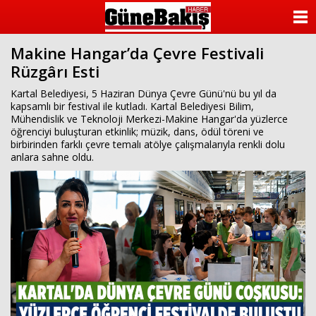
ANASAYFA
Makine Hangar’da Çevre Festivali
KATEGORİLER
Rüzgârı Esti
YAZARLAR
Kartal Belediyesi, 5 Haziran Dünya Çevre Günü'nü bu yıl da
kapsamlı bir festival ile kutladı. Kartal Belediyesi Bilim,
Mühendislik ve Teknoloji Merkezi-Makine Hangar'da yüzlerce
ANKETLER
öğrenciyi buluşturan etkinlik; müzik, dans, ödül töreni ve
birbirinden farklı çevre temalı atölye çalışmalarıyla renkli dolu
anlara sahne oldu.
FOTO GALERİ
VİDEO GALERİ
KÜNYE
İLETİŞİM