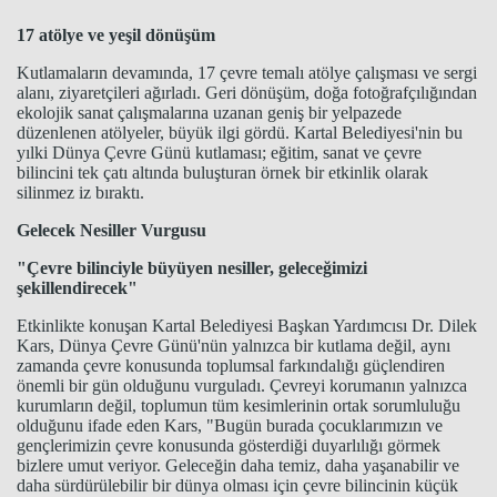
17 atölye ve yeşil dönüşüm
Kutlamaların devamında, 17 çevre temalı atölye çalışması ve sergi
alanı, ziyaretçileri ağırladı. Geri dönüşüm, doğa fotoğrafçılığından
ekolojik sanat çalışmalarına uzanan geniş bir yelpazede
düzenlenen atölyeler, büyük ilgi gördü. Kartal Belediyesi'nin bu
yılki Dünya Çevre Günü kutlaması; eğitim, sanat ve çevre
bilincini tek çatı altında buluşturan örnek bir etkinlik olarak
silinmez iz bıraktı.
Gelecek Nesiller Vurgusu
"Çevre bilinciyle büyüyen nesiller, geleceğimizi
şekillendirecek"
Etkinlikte konuşan Kartal Belediyesi Başkan Yardımcısı Dr. Dilek
Kars, Dünya Çevre Günü'nün yalnızca bir kutlama değil, aynı
zamanda çevre konusunda toplumsal farkındalığı güçlendiren
önemli bir gün olduğunu vurguladı. Çevreyi korumanın yalnızca
kurumların değil, toplumun tüm kesimlerinin ortak sorumluluğu
olduğunu ifade eden Kars, "Bugün burada çocuklarımızın ve
gençlerimizin çevre konusunda gösterdiği duyarlılığı görmek
bizlere umut veriyor. Geleceğin daha temiz, daha yaşanabilir ve
daha sürdürülebilir bir dünya olması için çevre bilincinin küçük