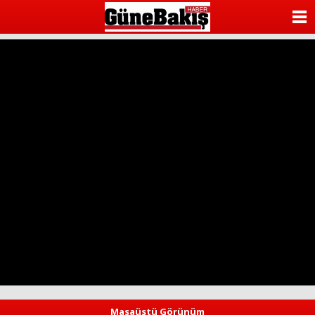
ANASAYFA
KATEGORİLER
YAZARLAR
ANKETLER
FOTO GALERİ
VİDEO GALERİ
KÜNYE
İLETİŞİM
Masaüstü Görünüm