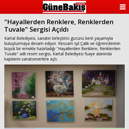
ANASAYFA
"Hayallerden Renklere, Renklerden
KATEGORİLER
Tuvale" Sergisi Açıldı
YAZARLAR
Kartal Belediyesi, sanatın birleştirici gücünü kent yaşamıyla
buluşturmaya devam ediyor. Ressam Işıl Çalık ve öğrencilerinin
büyük bir emekle hazırladığı "Hayallerden Renklere, Renklerden
ANKETLER
Tuvale" adlı resim sergisi, Kartal Belediyesi fuaye alanında
kapılarını sanatseverlere açtı.
FOTO GALERİ
VİDEO GALERİ
KÜNYE
İLETİŞİM