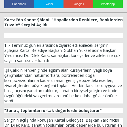
Facebook
Twitter
Google+
Whatsapp
Kartal'da Sanat Şöleni: "Hayallerden Renklere, Renklerden
Tuvale" Sergisi Açıldı
1-7 Temmuz günleri arasında ziyaret edilebilecek serginin
açılışına Kartal Belediye Başkanı Gökhan Yüksel adına Başkan
Yardımcısı Dr. Dilek Kars, sanatçılar, kursiyerler ve aileleri ile çok
sayıda sanatsever katıldı.
Işıl Çalık'ın rehberliğinde eğitim alan kursiyerlerin; yağlı boya
çalışmalarından natürmortlara, portrelerden doğa
kompozisyonlarına kadar uzanan geniş yelpazedeki eserleri,
ziyaretçilerden büyük beğeni topladı. Her biri farklı bir duyguyu ve
Haberin Doğru Adresi.
bakış açısını yansıtan tablolar, sanatın bireysel gelişim ve ifade
özgürlüğündeki vazgeçilmez rolünü bir kez daha gözler önüne
serdi.
"Sanat, toplumları ortak değerlerde buluşturur"
Serginin açılışında konuşan Kartal Belediyesi Başkan Yardımcısı
Dr. Dilek Kars, sanatın toplumları ortak değerlerde buluşturan en