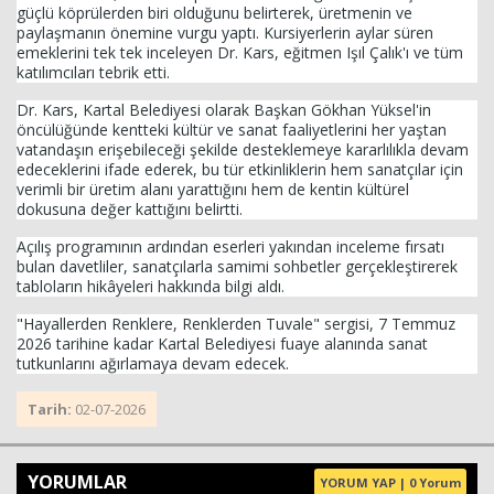
güçlü köprülerden biri olduğunu belirterek, üretmenin ve
paylaşmanın önemine vurgu yaptı. Kursiyerlerin aylar süren
emeklerini tek tek inceleyen Dr. Kars, eğitmen Işıl Çalık'ı ve tüm
katılımcıları tebrik etti.
Dr. Kars, Kartal Belediyesi olarak Başkan Gökhan Yüksel'in
öncülüğünde kentteki kültür ve sanat faaliyetlerini her yaştan
vatandaşın erişebileceği şekilde desteklemeye kararlılıkla devam
edeceklerini ifade ederek, bu tür etkinliklerin hem sanatçılar için
verimli bir üretim alanı yarattığını hem de kentin kültürel
dokusuna değer kattığını belirtti.
Açılış programının ardından eserleri yakından inceleme fırsatı
bulan davetliler, sanatçılarla samimi sohbetler gerçekleştirerek
tabloların hikâyeleri hakkında bilgi aldı.
"Hayallerden Renklere, Renklerden Tuvale" sergisi, 7 Temmuz
2026 tarihine kadar Kartal Belediyesi fuaye alanında sanat
tutkunlarını ağırlamaya devam edecek.
Tarih:
02-07-2026
YORUMLAR
YORUM YAP | 0 Yorum