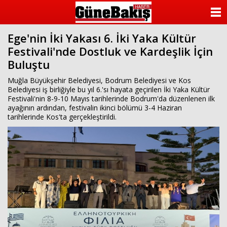
ANASAYFA
Ege'nin İki Yakası 6. İki Yaka Kültür
KATEGORİLER
Festivali'nde Dostluk ve Kardeşlik İçin
Buluştu
YAZARLAR
Muğla Büyükşehir Belediyesi, Bodrum Belediyesi ve Kos
ANKETLER
Belediyesi iş birliğiyle bu yıl 6.'sı hayata geçirilen İki Yaka Kültür
Festivali'nin 8-9-10 Mayıs tarihlerinde Bodrum'da düzenlenen ilk
ayağının ardından, festivalin ikinci bölümü 3-4 Haziran
FOTO GALERİ
tarihlerinde Kos'ta gerçekleştirildi.
VİDEO GALERİ
KÜNYE
İLETİŞİM