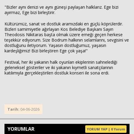
"Bizler aynı denizi ve aynı güneşi paylaşan halklarız. Ege bizi
ayırmaz, Ege bizi birleştirir.
Kültürümüz, sanat ve dostluk aramızdaki en güçlü köprülerdir.
Bizleri samimiyetle ağırlayan Kos Belediye Başkanı Sayın
Theodosis Nikitaras başta olmak üzere emeği geçen herkese
teşekkür ediyorum. Size Bodrum halkının selamlarını, sevgisini ve
dostluğunu iletiyorum. Yaşasın dostluğumuz, yaşasın
kardeşliğimiz! Bizi birleştiren Ege çok yaşa!"
Festival, her iki yakanın halk oyunları ekiplerinin sahnelediği
geleneksel gösteriler ve iki yakanın kıymetli sanatçılarının
katılımıyla gerçekleştirilen dostluk konseri ile sona erdi.
Tarih:
04-06-2026
YORUMLAR
YORUM YAP | 0 Yorum