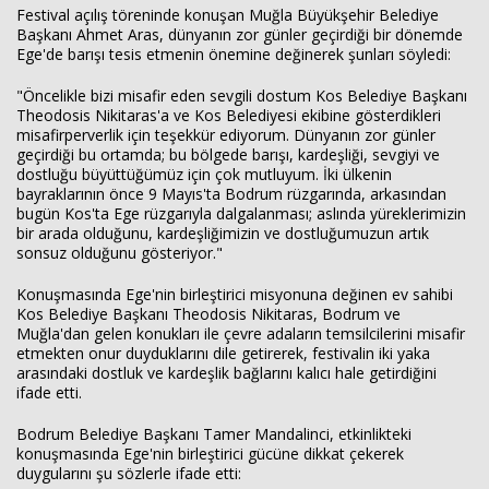
Festival açılış töreninde konuşan Muğla Büyükşehir Belediye
Başkanı Ahmet Aras, dünyanın zor günler geçirdiği bir dönemde
Ege'de barışı tesis etmenin önemine değinerek şunları söyledi:
"Öncelikle bizi misafir eden sevgili dostum Kos Belediye Başkanı
Theodosis Nikitaras'a ve Kos Belediyesi ekibine gösterdikleri
misafirperverlik için teşekkür ediyorum. Dünyanın zor günler
geçirdiği bu ortamda; bu bölgede barışı, kardeşliği, sevgiyi ve
dostluğu büyüttüğümüz için çok mutluyum. İki ülkenin
bayraklarının önce 9 Mayıs'ta Bodrum rüzgarında, arkasından
bugün Kos'ta Ege rüzgarıyla dalgalanması; aslında yüreklerimizin
bir arada olduğunu, kardeşliğimizin ve dostluğumuzun artık
sonsuz olduğunu gösteriyor."
Konuşmasında Ege'nin birleştirici misyonuna değinen ev sahibi
Kos Belediye Başkanı Theodosis Nikitaras, Bodrum ve
Muğla'dan gelen konukları ile çevre adaların temsilcilerini misafir
etmekten onur duyduklarını dile getirerek, festivalin iki yaka
arasındaki dostluk ve kardeşlik bağlarını kalıcı hale getirdiğini
ifade etti.
Bodrum Belediye Başkanı Tamer Mandalinci, etkinlikteki
konuşmasında Ege'nin birleştirici gücüne dikkat çekerek
duygularını şu sözlerle ifade etti: