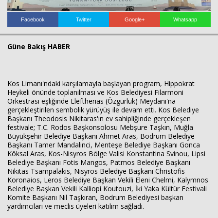
Facebook
Twitter
Google+
Whatsapp
Güne Bakış HABER
Kos Limanı'ndaki karşılamayla başlayan program, Hippokrat
Heykeli önünde toplanılması ve Kos Belediyesi Filarmoni
Orkestrası eşliğinde Eleftherias (Özgürlük) Meydanı'na
gerçekleştirilen sembolik yürüyüş ile devam etti. Kos Belediye
Başkanı Theodosis Nikitaras'ın ev sahipliğinde gerçekleşen
festivale; T.C. Rodos Başkonsolosu Mebşure Taşkın, Muğla
Büyükşehir Belediye Başkanı Ahmet Aras, Bodrum Belediye
Başkanı Tamer Mandalinci, Menteşe Belediye Başkanı Gonca
Haberin Doğru Adresi.
Köksal Aras, Kos-Nisyros Bölge Valisi Konstantina Svinou, Lipsi
Belediye Başkanı Fotis Mangos, Patmos Belediye Başkanı
Nikitas Tsampalakis, Nisyros Belediye Başkanı Christofis
Koronaios, Leros Belediye Başkan Vekili Eleni Chelmi, Kalymnos
Belediye Başkan Vekili Kalliopi Koutouzi, İki Yaka Kültür Festivali
Komite Başkanı Nil Taşkıran, Bodrum Belediyesi başkan
yardımcıları ve meclis üyeleri katılım sağladı.