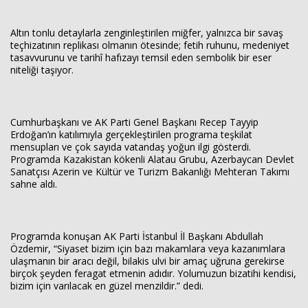
Altın tonlu detaylarla zenginleştirilen miğfer, yalnızca bir savaş
teçhizatının replikası olmanın ötesinde; fetih ruhunu, medeniyet
tasavvurunu ve tarihî hafızayı temsil eden sembolik bir eser
niteliği taşıyor.
Cumhurbaşkanı ve AK Parti Genel Başkanı Recep Tayyip
Erdoğan’ın katılımıyla gerçekleştirilen programa teşkilat
mensupları ve çok sayıda vatandaş yoğun ilgi gösterdi.
Programda Kazakistan kökenli Alatau Grubu, Azerbaycan Devlet
Sanatçısı Azerin ve Kültür ve Turizm Bakanlığı Mehteran Takımı
sahne aldı.
Programda konuşan AK Parti İstanbul İl Başkanı Abdullah
Özdemir, “Siyaset bizim için bazı makamlara veya kazanımlara
ulaşmanın bir aracı değil, bilakis ulvi bir amaç uğruna gerekirse
birçok şeyden feragat etmenin adıdır. Yolumuzun bizatihi kendisi,
bizim için varılacak en güzel menzildir.” dedi.