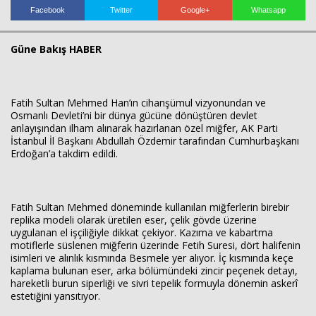
Facebook
Twitter
Google+
Whatsapp
Güne Bakış HABER
Fatih Sultan Mehmed Han’ın cihanşümul vizyonundan ve
Osmanlı Devleti’ni bir dünya gücüne dönüştüren devlet
anlayışından ilham alınarak hazırlanan özel miğfer, AK Parti
İstanbul İl Başkanı Abdullah Özdemir tarafından Cumhurbaşkanı
Erdoğan’a takdim edildi.
Fatih Sultan Mehmed döneminde kullanılan miğferlerin birebir
replika modeli olarak üretilen eser, çelik gövde üzerine
Haberin Doğru Adresi.
uygulanan el işçiliğiyle dikkat çekiyor. Kazıma ve kabartma
motiflerle süslenen miğferin üzerinde Fetih Suresi, dört halifenin
isimleri ve alınlık kısmında Besmele yer alıyor. İç kısmında keçe
kaplama bulunan eser, arka bölümündeki zincir peçenek detayı,
hareketli burun siperliği ve sivri tepelik formuyla dönemin askerî
estetiğini yansıtıyor.