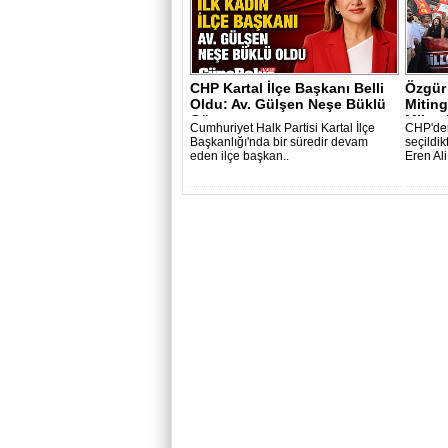
CHP Kartal İlçe Başkanı Belli
Özgür 
Oldu: Av. Gülşen Neşe Büklü
Miting
Gö..
Milyarl
Cumhuriyet Halk Partisi Kartal İlçe
CHP'den
Başkanlığı'nda bir süredir devam
seçildik
eden ilçe başkan..
Eren Ali