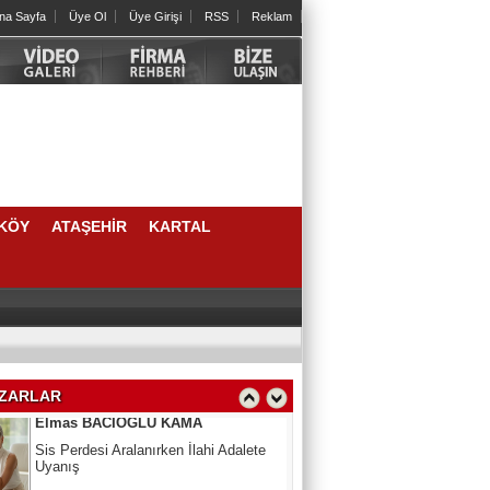
na Sayfa
Üye Ol
Üye Girişi
RSS
Reklam
Cengiz HORTOĞLU
Yeni yılda öyle bir iyilik yap ki sen
unutsan da karşındaki unutmasın
Psk. Güneş CAMCI
ERGENLİK: FIRTINALI AMA KIYMETLİ
BİR YOLCULUK
KÖY
ATAŞEHİR
KARTAL
Berna ANAÇ
Bir Çocuğun Hayatındaki İlk Eşiklerden
Biri: Sünnet Tecrübesi
Elmas BACIOĞLU KAMA
Sis Perdesi Aralanırken İlahi Adalete
Uyanış
ZARLAR
Aynur Ayaz
Zamana Bayram tebriği katarken...