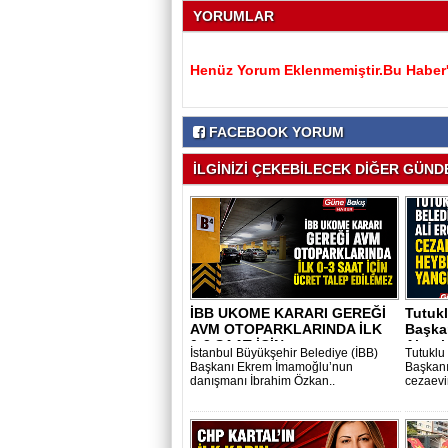
YORUMLAR
Henüz Yorum Eklenmemiştir.Bu Haber'e
FACEBOOK YORUM
İLGİNİZİ ÇEKEBİLECEK DİĞER GÜNDE
İBB UKOME KARARI GEREĞİ
Tutukl
AVM OTOPARKLARINDA İLK
Başkan
0-3 SAAT İÇİN..
Akpola
İstanbul Büyükşehir Belediye (İBB)
Tutuklu
Başkanı Ekrem İmamoğlu’nun
Başkanı
danışmanı İbrahim Özkan..
cezaevin