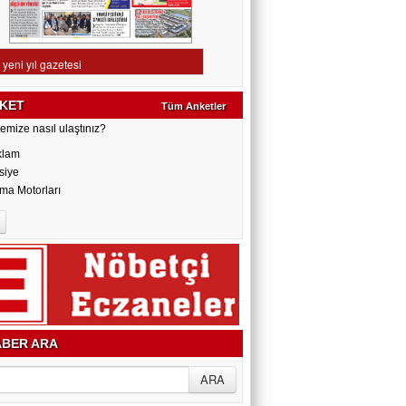
KET
Tüm Anketler
emize nasıl ulaştınız?
klam
siye
ma Motorları
BER ARA