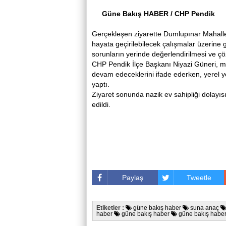
Güne Bakış HABER / CHP Pendik
Gerçekleşen ziyarette Dumlupınar Mahallesi
hayata geçirilebilecek çalışmalar üzerine 
sorunların yerinde değerlendirilmesi ve çöz
CHP Pendik İlçe Başkanı Niyazi Güneri, m
devam edeceklerini ifade ederken, yerel y
yaptı.
Ziyaret sonunda nazik ev sahipliği dolayı
edildi.
Paylaş
Tweetle
Etiketler :
güne bakış haber
suna anaç
haber
güne bakış haber
güne bakış habe