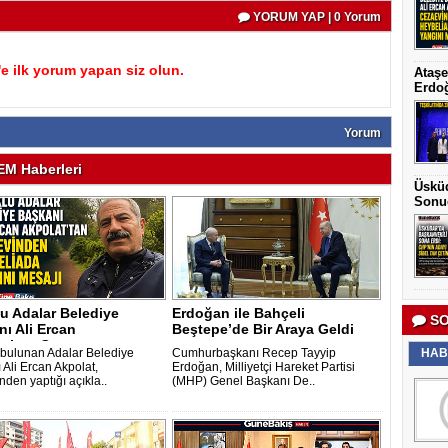
YORUM YAP | 0 Yorum
 ilk yorum yapan siz olun.
Ataşe
Erdoğ
Yorum
M Haberleri
Üsküd
Sonu
u Adalar Belediye
Erdoğan ile Bahçeli
SO
ı Ali Ercan
Beştepe’de Bir Araya Geldi
t’tan Cezaev..
 bulunan Adalar Belediye
Cumhurbaşkanı Recep Tayyip
HAB
 Ali Ercan Akpolat,
Erdoğan, Milliyetçi Hareket Partisi
den yaptığı açıkla..
(MHP) Genel Başkanı De..