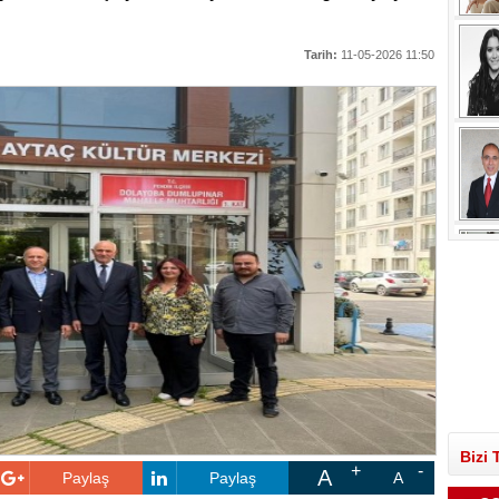
Tarih:
11-05-2026 11:50
Bizi 
A
Paylaş
Paylaş
A