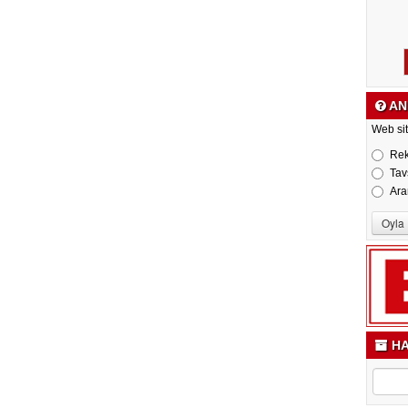
AN
Web sit
Re
Tav
Ara
HA