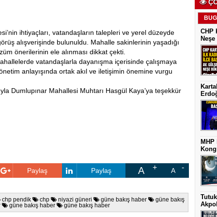
ÇO
BUG
CHP K
’nin ihtiyaçları, vatandaşların talepleri ve yerel düzeyde
Neşe 
görüş alışverişinde bulunuldu. Mahalle sakinlerinin yaşadığı
üm önerilerinin ele alınması dikkat çekti.
ahallelerde vatandaşlarla dayanışma içerisinde çalışmaya
önetim anlayışında ortak akıl ve iletişimin önemine vurgu
Karta
sıyla Dumlupınar Mahallesi Muhtarı Hasgül Kaya’ya teşekkür
Erdoğ
MHP K
Kongr
A
Paylaş
Paylaş
A
Tutuk
chp pendik
chp
niyazi güneri
güne bakış haber
güne bakış
Akpol
r
güne bakış haber
güne bakış haber