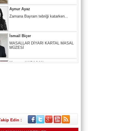
İsmail Biçer
MASALLAR DİYARI KARTAL MASAL
MÜZESİ
Mertcan KARACAN
ÇIKIŞ NERE, YOL NERESİ?
SUNA ANAÇ
Melâmîlik… Daha Önce Hiç Duymuş
muydunuz?
Takip Edin :