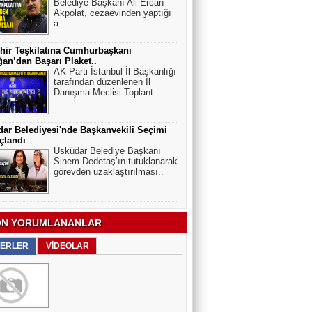
Belediye Başkanı Ali Ercan
Akpolat, cezaevinden yaptığı
a..
hir Teşkilatına Cumhurbaşkanı
an’dan Başarı Plaket..
AK Parti İstanbul İl Başkanlığı
tarafından düzenlenen İl
Danışma Meclisi Toplant..
ar Belediyesi'nde Başkanvekili Seçimi
çlandı
Üsküdar Belediye Başkanı
Sinem Dedetaş’ın tutuklanarak
görevden uzaklaştırılması..
N YORUMLANANLAR
ERLER
VİDEOLAR