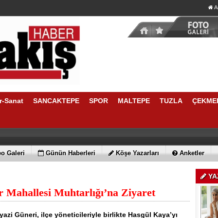
A
r-Sanat
SANCAKTEPE
SPOR
MALTEPE
TUZLA
ÇEKME
o Galeri
Günün Haberleri
Köşe Yazarları
Anketler
YA
 Mahallesi Muhtarlığı’na Ziyaret
azi Güneri, ilçe yöneticileriyle birlikte Hasgül Kaya’yı