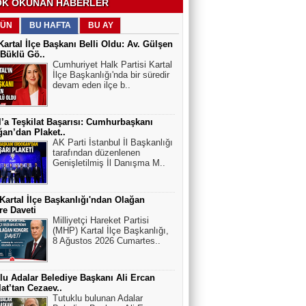
K OKUNAN HABERLER
ÜN
BU HAFTA
BU AY
artal İlçe Başkanı Belli Oldu: Av. Gülşen
Büklü Gö..
Cumhuriyet Halk Partisi Kartal
İlçe Başkanlığı'nda bir süredir
devam eden ilçe b..
l’a Teşkilat Başarısı: Cumhurbaşkanı
an’dan Plaket..
AK Parti İstanbul İl Başkanlığı
tarafından düzenlenen
Genişletilmiş İl Danışma M..
artal İlçe Başkanlığı'ndan Olağan
e Daveti
Milliyetçi Hareket Partisi
(MHP) Kartal İlçe Başkanlığı,
8 Ağustos 2026 Cumartes..
lu Adalar Belediye Başkanı Ali Ercan
at’tan Cezaev..
Tutuklu bulunan Adalar