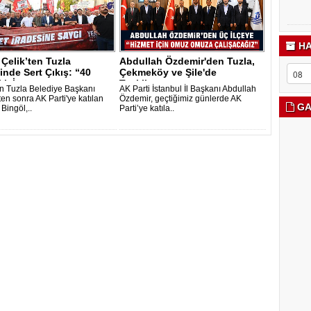
HA
Çelik’ten Tuzla
Abdullah Özdemir'den Tuzla,
inde Sert Çıkış: “40
Çekmeköy ve Şile'de
ık İ..
Teşkilatı..
 Tuzla Belediye Başkanı
AK Parti İstanbul İl Başkanı Abdullah
ten sonra AK Parti'ye katılan
Özdemir, geçtiğimiz günlerde AK
GA
 Bingöl,..
Parti’ye katıla..