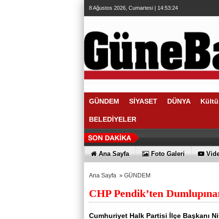
8 Ağustos 2026, Cumartesi | 14:53:25
GÜNDEM
SİYASET
DÜNYA
Kültü
BELEDİYELER
Ana Sayfa
Foto Galeri
Vide
Ana Sayfa
»
GÜNDEM
CHP Pendik’ten Dumlupınar
Cumhuriyet Halk Partisi İlçe Başkanı Niy