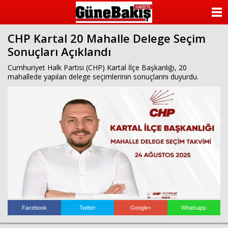
ANASAYFA
CHP Kartal 20 Mahalle Delege Seçim
KATEGORİLER
Sonuçları Açıklandı
YAZARLAR
Cumhuriyet Halk Partisi (CHP) Kartal İlçe Başkanlığı, 20
mahallede yapılan delege seçimlerinin sonuçlarını duyurdu.
ANKETLER
FOTO GALERİ
VİDEO GALERİ
KÜNYE
İLETİŞİM
Facebook
Twitter
Google+
Whatsapp