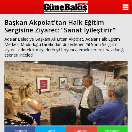
ANASAYFA
Başkan Akpolat'tan Halk Eğitim
KATEGORİLER
Sergisine Ziyaret: "Sanat İyileştirir"
YAZARLAR
Adalar Belediye Başkanı Ali Ercan Akpolat, Adalar Halk Eğitim
Merkezi Müdürlüğü tarafından düzenlenen Yıl Sonu Sergisi'ni
ziyaret ederek kursiyerlerin yıl boyunca emek vererek hazırladığı
ANKETLER
eserleri inceledi.
FOTO GALERİ
VİDEO GALERİ
KÜNYE
İLETİŞİM
Facebook
Twitter
Google+
Whatsapp