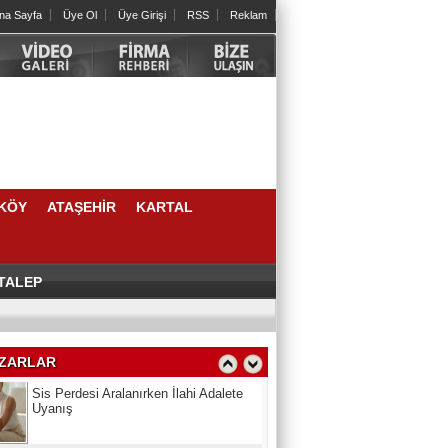
na Sayfa
Üye Ol
Üye Girişi
RSS
Reklam
Cengiz HORTOĞLU
Yeni yılda öyle bir iyilik yap ki sen
unutsan da karşındaki unutmasın
Psk. Güneş CAMCI
ERGENLİK: FIRTINALI AMA KIYMETLİ
BİR YOLCULUK
KÖY
ATAŞEHİR
KARTAL
Berna ANAÇ
Bir Çocuğun Hayatındaki İlk Eşiklerden
Biri: Sünnet Tecrübesi
 TALEP
Yangını Mesajı
Elmas BACIOĞLU KAMA
Sis Perdesi Aralanırken İlahi Adalete
Uyanış
ZARLAR
Aynur Ayaz
Zamana Bayram tebriği katarken...