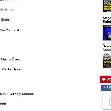
nde Mimar
Ataşe
 Şoförü
Erdoğ
abıta Memuru
Üsküd
Sonu
i Meclis Üyesi
i Meclis Üyesi
SO
HAB
ulübü Derneği Müdürü
hhit