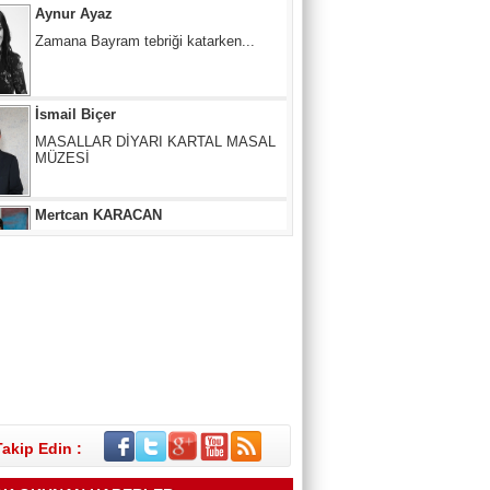
İsmail Biçer
MASALLAR DİYARI KARTAL MASAL
MÜZESİ
Mertcan KARACAN
ÇIKIŞ NERE, YOL NERESİ?
SUNA ANAÇ
Melâmîlik… Daha Önce Hiç Duymuş
muydunuz?
Takip Edin :