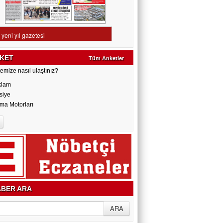
KET
Tüm Anketler
emize nasıl ulaştınız?
klam
siye
ma Motorları
BER ARA