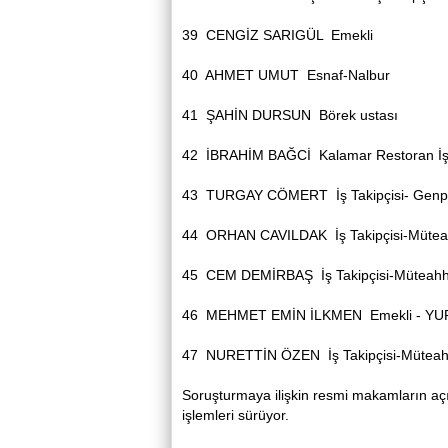
39
CENGİZ SARIGÜL
Emekli
40
AHMET UMUT
Esnaf-Nalbur
41
ŞAHİN DURSUN
Börek ustası
42
İBRAHİM BAĞCİ
Kalamar Restoran İ
43
TURGAY CÖMERT
İş Takipçisi- Gen
44
ORHAN CAVILDAK
İş Takipçisi-Müte
45
CEM DEMİRBAŞ
İş Takipçisi-Müteah
46
MEHMET EMİN İLKMEN
Emekli - Y
47
NURETTİN ÖZEN
İş Takipçisi-Mütea
Soruşturmaya ilişkin resmi makamların açık
işlemleri sürüyor.