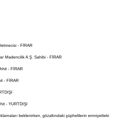
şletmecisi - FİRAR
par Madencilik A.Ş. Sahibi - FİRAR
ahhit - FİRAR
hit - FİRAR
URTDIŞI
hhit - YURTDIŞI
lamaları beklenirken, gözaltındaki şüphelilerin emniyetteki