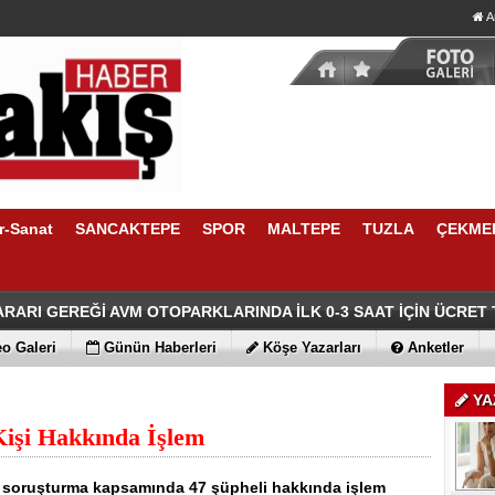
A
r-Sanat
SANCAKTEPE
SPOR
MALTEPE
TUZLA
ÇEKME
n Üsküdar Seçimine İlişkin Çarpıcı İddialar
ir’den Üsküdar Başkan Vekilliği Seçimine Sert Tepki
RARI GEREĞİ AVM OTOPARKLARINDA İLK 0-3 SAAT İÇİN ÜCRET
 Belediye Başkanı Ali Ercan Akpolat’tan Cezaevinden Heybeliada 
o Galeri
Günün Haberleri
Köşe Yazarları
Anketler
YA
işi Hakkında İşlem
n soruşturma kapsamında 47 şüpheli hakkında işlem