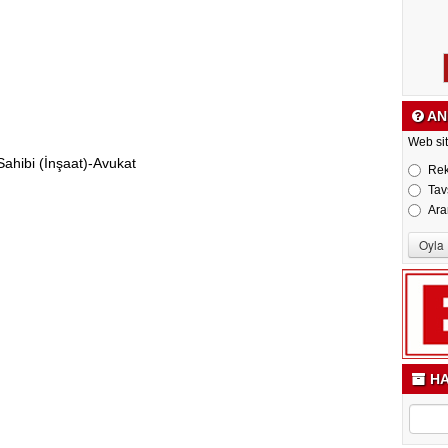
AN
Web sit
 Sahibi (İnşaat)-Avukat
Re
Tav
Ara
HA
i