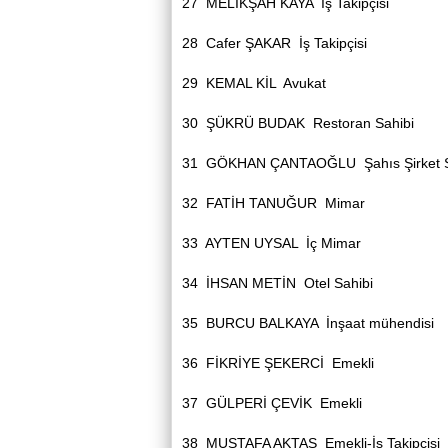
27
MELİKŞAH KAYA
İş Takipçisi
28
Cafer ŞAKAR
İş Takipçisi
29
KEMAL KİL
Avukat
30
ŞÜKRÜ BUDAK
Restoran Sahibi
31
GÖKHAN ÇANTAOĞLU
Şahıs Şirket
32
FATİH TANUĞUR
Mimar
33
AYTEN UYSAL
İç Mimar
34
İHSAN METİN
Otel Sahibi
35
BURCU BALKAYA
İnşaat mühendisi
36
FİKRİYE ŞEKERCİ
Emekli
37
GÜLPERİ ÇEVİK
Emekli
38
MUSTAFA AKTAŞ
Emekli-İş Takipçis