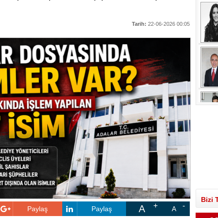
Tarih:
22-06-2026 00:05
Bizi 
A
Paylaş
Paylaş
A