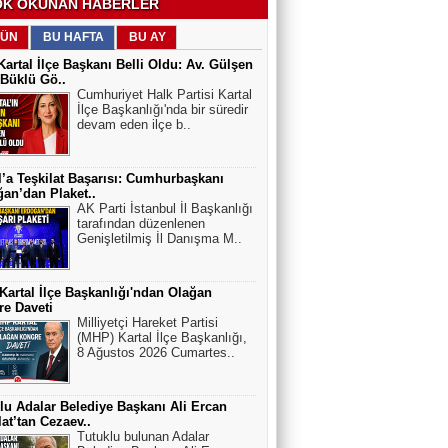
K OKUNAN HABERLER
ÜN
BU HAFTA
BU AY
artal İlçe Başkanı Belli Oldu: Av. Gülşen
Büklü Gö..
Cumhuriyet Halk Partisi Kartal
İlçe Başkanlığı'nda bir süredir
devam eden ilçe b..
l’a Teşkilat Başarısı: Cumhurbaşkanı
an’dan Plaket..
AK Parti İstanbul İl Başkanlığı
tarafından düzenlenen
Genişletilmiş İl Danışma M..
artal İlçe Başkanlığı'ndan Olağan
e Daveti
Milliyetçi Hareket Partisi
(MHP) Kartal İlçe Başkanlığı,
8 Ağustos 2026 Cumartes..
lu Adalar Belediye Başkanı Ali Ercan
at’tan Cezaev..
Tutuklu bulunan Adalar