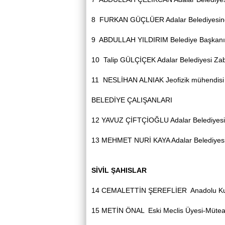
8
FURKAN GÜÇLÜER
Adalar Belediyesi
9
ABDULLAH YILDIRIM
Belediye Başkanı
10
Talip GÜLÇİÇEK
Adalar Belediyesi Z
11
NESLİHAN ALNIAK
Jeofizik mühendisi
BELEDİYE ÇALIŞANLARI
12
YAVUZ ÇİFTÇİOĞLU
Adalar Belediyes
13
MEHMET NURİ KAYA
Adalar Belediyes
SİVİL ŞAHISLAR
14
CEMALETTİN ŞEREFLİER
Anadolu K
15
METİN ÖNAL
Eski Meclis Üyesi-Mütea