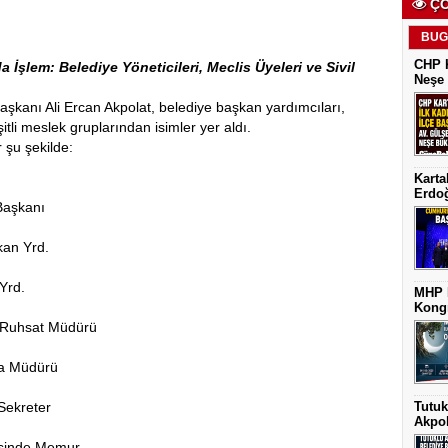
ÇO
BUG
CHP K
İşlem: Belediye Yöneticileri, Meclis Üyeleri ve Sivil
Neşe 
şkanı Ali Ercan Akpolat, belediye başkan yardımcıları,
itli meslek gruplarından isimler yer aldı.
r şu şekilde:
Karta
Erdoğ
Başkanı
kan Yrd.
Yrd.
MHP K
Kongr
i Ruhsat Müdürü
ta Müdürü
Sekreter
Tutuk
Akpol
esinde Memur