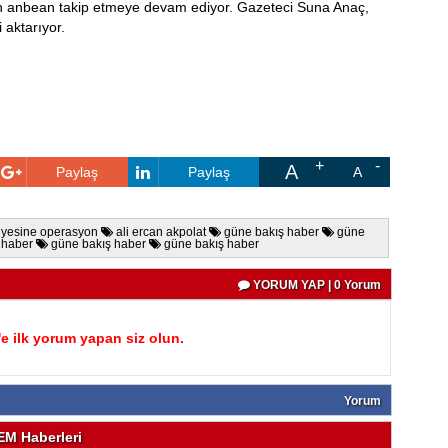
n anbean takip etmeye devam ediyor. Gazeteci Suna Anaç,
 aktarıyor.
A
Paylaş
Paylaş
A
iyesine operasyon
ali ercan akpolat
güne bakış haber
güne
 haber
güne bakış haber
güne bakış haber
YORUM YAP | 0 Yorum
 ilk yorum yapan siz olun.
Yorum
M Haberleri