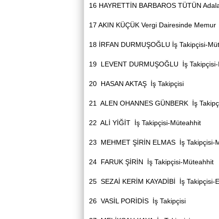
16
HAYRETTİN BARBAROS TÜTÜN
Adal
17
AKIN KÜÇÜK
Vergi Dairesinde Memur
18
İRFAN DURMUŞOĞLU
İş Takipçisi-Mü
19
LEVENT DURMUŞOĞLU
İş Takipçis
20
HASAN AKTAŞ
İş Takipçisi
21
ALEN OHANNES GÜNBERK
İş Takip
22
ALİ YİĞİT
İş Takipçisi-Müteahhit
23
MEHMET ŞİRİN ELMAS
İş Takipçisi
24
FARUK ŞİRİN
İş Takipçisi-Müteahhit
25
SEZAİ KERİM KAYADİBİ
İş Takipçisi
26
VASİL PORİDİS
İş Takipçisi