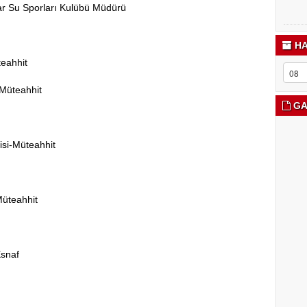
ar Su Sporları Kulübü Müdürü
HA
teahhit
i-Müteahhit
GA
çisi-Müteahhit
-Müteahhit
-Esnaf