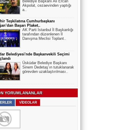
Belediye Başkanı Ali Ercan
Akpolat, cezaevinden yaptığı
a..
hir Teşkilatına Cumhurbaşkanı
an’dan Başarı Plaket..
AK Parti İstanbul İl Başkanlığı
tarafından düzenlenen İl
Danışma Meclisi Toplant..
ar Belediyesi'nde Başkanvekili Seçimi
çlandı
Üsküdar Belediye Başkanı
Sinem Dedetaş’ın tutuklanarak
görevden uzaklaştırılması..
N YORUMLANANLAR
ERLER
VİDEOLAR