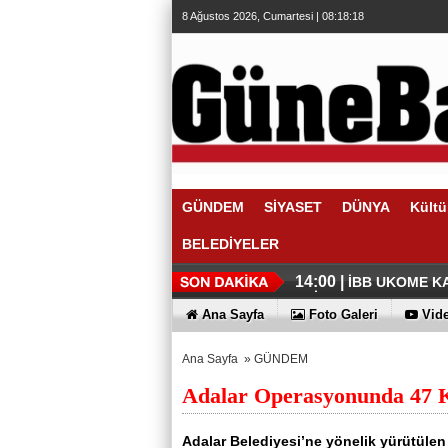
8 Ağustos 2026, Cumartesi | 08:18:19
GÜNDEM
SİYASET
DÜNYA
Kültü
BELEDİYELER
14:54 |
14:16 |
Özgür Çelik’te
Abdullah Özdem
14:00 |
İBB UKOME KA
EDİLEMEZ
13:56 |
Tutuklu Adalar
Ana Sayfa
Foto Galeri
Vide
Ana Sayfa
»
GÜNDEM
Adalar Operasyonunda 47 K
Adalar Belediyesi’ne yönelik yürütüle