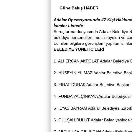
Güne Bakış HABER
Adalar Operasyonunda 47 Kişi Hakkında 
İsimler Listede
Soruşturma dosyasında Adalar Belediye Ba
belediye personelleri, meclis üyeleri ve çeş
Edinilen bilgilere göre işlem yapılan isimle
BELEDİYE YÖNETİCİLERİ
1
ALİ ERCAN AKPOLAT
Adalar Belediye 
2
HÜSEYİN YILMAZ
Adalar Belediye Baş
3
FIRAT DURAK
Adalar Belediye Başkan 
4
FUNDA YALÇINKAYA
Adalar Belediyes
5
İLYAS BAYRAM
Adalar Belediyesi Zabı
6
GÜLŞAH BULUT
Adalar Belediyesinde 
7
ABDULLAH ÇELİKCAN
Adalar Belediy