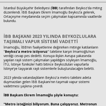
İstanbul Büyükşehir Belediyesi (
İBB
) tarafından Beykoz'da miting
düzenlendi. İBB Başkanı Ekrem İmamoğlu Beykoz’a gelerek,
Ortaçeşme meydanında seçim çalışmaları kapsamında vaatlerde
bulundu.
İBB BAŞKANI 2023 YILINDA BEYKOZLULARA
TAŞIMALI VAPUR SİSTEMİ VADETTİ
İmamoğlu, İBB’nin faaliyetlerine değinirken mitinge katılanların
"
Beykoz’a metro istiyoruz
" talebine karşın İmamoğlu’nun
verdiği cevap pes dedirtti. Konuya ilişkin Avrupa yakasında
yapılan raylı sistem çalışmaları yapıldığını söyleyen İmamoğlu,
İTÜ, İstinye füniküler hattı bitince Beykozluları vapurlarla
İstinye’ye taşıyarak raylı sistemlerle buluşturulacağını belirtti.
Haberin Doğru Adresi.
2023 yılında vatandaşlıların Beykoz'a metro talebini adeta
duymazdan gelen İBB Başkanı'nın taşımalı vapur sistemi
vadetmesi şaşkına çevirdi.
İBB Başkanı Ekrem İmamoğlu şöyle konuştu:
"Metro isteğinizi biliyorum. Buna çalışıyoruz. Metronun