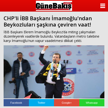
ANASAYFA
CHP'li İBB Başkanı İmamoğlu'ndan
KATEGORİLER
Beykozluları şaşkına çeviren vaat!
YAZARLAR
İBB Başkanı Ekrem İmamoğlu Beykoz’da miting çalışmaları
düzenleyerek vaatlerde bulundu. Vatandaşların metro talebine
karşı İmamoğlu'nun vapur vaadetmesi dikkat çekti.
ANKETLER
FOTO GALERİ
VİDEO GALERİ
KÜNYE
İLETİŞİM
Facebook
Twitter
Google+
Whatsapp