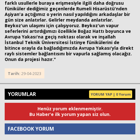
farklı usullerle buraya erişmesiyle ilgili daha doğrusu
füniküler dediğimiz geçenlerde Rumeli Hisarüstü'nden
Aşiyan'a açtığımız o yerin nasıl yapıldığını arkadaşlar bir
gün size anlatırlar. Gelirler meydanda anlatırlar.
Beykoz'un ulaşımı için çalışıyoruz. Beykoz'un vapur
seferlerini artırdığımızı özellikle Boğaz Hattı boyunca ve
Avrupa Yakası'na geçiş noktası olarak ve inşallah
İstanbul Teknik Üniversitesi İstinye fünikülerini de
bitince orayla da bağladığımızda Avrupa Yakası'yla direkt
raylı sistemler bağlantısını bir vapurla sağlamış olacağız.
Onun da projesi hazır."
Tarih:
29-04-2023
YORUMLAR
YORUM YAP | 0 Yorum
Henüz yorum eklenmemiştir.
Bu Haber'e ilk yorum yapan siz olun.
FACEBOOK YORUM