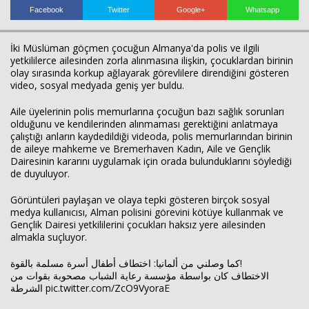
Facebook
Twitter
Google+
Whatsapp
İki Müslüman göçmen çocuğun Almanya'da polis ve ilgili
yetkililerce ailesinden zorla alınmasına ilişkin, çocuklardan birinin
olay sırasında korkup ağlayarak görevlilere direndiğini gösteren
video, sosyal medyada geniş yer buldu.
Aile üyelerinin polis memurlarına çocuğun bazı sağlık sorunları
olduğunu ve kendilerinden alınmaması gerektiğini anlatmaya
çalıştığı anların kaydedildiği videoda, polis memurlarından birinin
de aileye mahkeme ve Bremerhaven Kadın, Aile ve Gençlik
Dairesinin kararını uygulamak için orada bulunduklarını söylediği
de duyuluyor.
Görüntüleri paylaşan ve olaya tepki gösteren birçok sosyal
medya kullanıcısı, Alman polisini görevini kötüye kullanmak ve
Haberin Doğru Adresi.
Gençlik Dairesi yetkililerini çocukları haksız yere ailesinden
almakla suçluyor.
كما وصلني من ألمانيا: اختطاف أطفال أسرة مسلمة بالقوة!
الاختطاف كان بواسطة مؤسسة رعاية الشباب مصحوبة بقوات من
الشرطة pic.twitter.com/ZcO9VyoraE