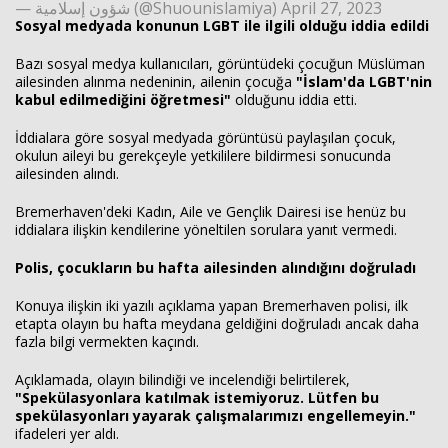
— شؤون إسلامية (@Shuounislamiya) April 27, 2023
Sosyal medyada konunun LGBT ile ilgili olduğu iddia edildi
Bazı sosyal medya kullanıcıları, görüntüdeki çocuğun Müslüman
ailesinden alınma nedeninin, ailenin çocuğa
"İslam'da LGBT'nin
kabul edilmediğini öğretmesi"
olduğunu iddia etti.
İddialara göre sosyal medyada görüntüsü paylaşılan çocuk,
okulun aileyi bu gerekçeyle yetkililere bildirmesi sonucunda
ailesinden alındı.
Bremerhaven'deki Kadın, Aile ve Gençlik Dairesi ise henüz bu
iddialara ilişkin kendilerine yöneltilen sorulara yanıt vermedi.
Polis, çocukların bu hafta ailesinden alındığını doğruladı
Konuya ilişkin iki yazılı açıklama yapan Bremerhaven polisi, ilk
etapta olayın bu hafta meydana geldiğini doğruladı ancak daha
fazla bilgi vermekten kaçındı.
Açıklamada, olayın bilindiği ve incelendiği belirtilerek,
"Spekülasyonlara katılmak istemiyoruz. Lütfen bu
spekülasyonları yayarak çalışmalarımızı engellemeyin."
ifadeleri yer aldı.