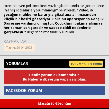
Bremerhaven polisinin ikinci yazılı açıklamasında ise görüntülerin
"yanlış iddialarla yorumlandığı"
belirtilerek,
"Video, iki
çocuğun mahkeme kararıyla gözaltına alınmasından
küçük bir kesiti gösteriyor. Polis bu operasyonda Gençlik
Dairesine yardımcı olmuştur. Çocukların bakıma alınması
her zaman son çaredir ve sadece ciddi nedenlerle
gerçekleşir."
değerlendirmesinde bulunuldu.
KAYNAK : AA
Tarih:
29-04-2023
YORUMLAR
YORUM YAP | 0 Yorum
Henüz yorum eklenmemiştir.
Bu Haber'e ilk yorum yapan siz olun.
FACEBOOK YORUM
Masaüstü Görünüm
Yorum