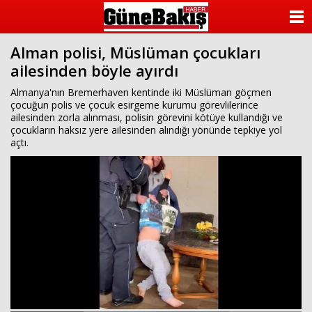
ANASAYFA
Alman polisi, Müslüman çocukları
KATEGORİLER
ailesinden böyle ayırdı
YAZARLAR
Almanya'nın Bremerhaven kentinde iki Müslüman göçmen
çocuğun polis ve çocuk esirgeme kurumu görevlilerince
ailesinden zorla alınması, polisin görevini kötüye kullandığı ve
ANKETLER
çocukların haksız yere ailesinden alındığı yönünde tepkiye yol
açtı.
FOTO GALERİ
VİDEO GALERİ
KÜNYE
İLETİŞİM