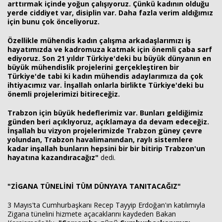
arttırmak içinde yoğun çalışıyoruz. Çünkü kadının olduğu
yerde ciddiyet var, disiplin var. Daha fazla verim aldığımız
için bunu çok önceliyoruz.
Özellikle mühendis kadın çalışma arkadaşlarımızı iş
hayatımızda ve kadromuza katmak için önemli çaba sarf
ediyoruz. Son 21 yıldır Türkiye'deki bu büyük dünyanın en
büyük mühendislik projelerini gerçekleştiren bir
Türkiye'de tabi ki kadın mühendis adaylarımıza da çok
ihtiyacımız var. İnşallah onlarla birlikte Türkiye'deki bu
önemli projelerimizi bitireceğiz.
T
rabzon için büyük hedeflerimiz var. Bunları geldiğimiz
günden beri açıklıyoruz, açıklamaya da devam edeceğiz.
İnşallah bu vizyon projelerimizde Trabzon güney çevre
yolundan, Trabzon havalimanından, raylı sistemlere
kadar inşallah bunların hepsini bir bir bitirip Trabzon'un
hayatına kazandıracağız"
dedi.
"ZİGANA TÜNELİNİ TÜM DÜNYAYA TANITACAĞIZ"
3 Mayıs'ta Cumhurbaşkanı Recep Tayyip Erdoğan'ın katılımıyla
Zigana tünelini hizmete açacaklarını kaydeden Bakan