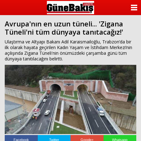
ANASAYFA
Avrupa'nın en uzun tüneli... 'Zigana
KATEGORİLER
Tüneli'ni tüm dünyaya tanıtacağız!'
YAZARLAR
Ulaştırma ve Altyapı Bakanı Adil Karaismailoğlu, Trabzon’da bir
ilk olarak hayata geçirilen Kadın Yaşam ve İstihdam Merkezi’nin
açılışında Zigana Tüneli'nin önümüzdeki çarşamba günü tüm
ANKETLER
dünyaya tanıtılacağını belirtti.
FOTO GALERİ
VİDEO GALERİ
KÜNYE
İLETİŞİM
Facebook
Twitter
Google+
Whatsapp