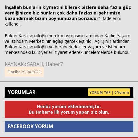
İnşallah bunların kıymetini bilerek bizlere daha fazla güç
verdiğinizde biz bunları çok daha fazlasını şehrimize
kazandırmak bizim boynumuzun borcudur"
ifadelerini
kullandı.
Bakan Karaismailoğlu'nun konuşmasının ardından Kadın Yaşam
ve İstihdam Merkezi'nin açılışı gerçekleştirildi. Açılışının ardından
Bakan Karaismailoğlu ve beraberindekiler yaşam ve istihdam
merkezindeki kursiyerleri ziyaret ederek, incelemelerde bulundu.
KAYNAK : SABAH, Haber7
Tarih:
29-04-2023
YORUMLAR
YORUM YAP | 0 Yorum
Henüz yorum eklenmemiştir.
Bu Haber'e ilk yorum yapan siz olun.
FACEBOOK YORUM