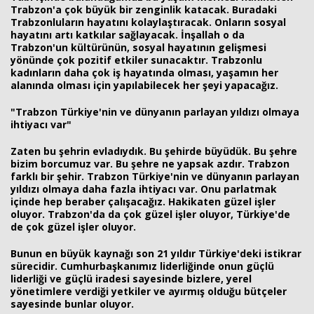
Trabzon'a çok büyük bir zenginlik katacak. Buradaki
Trabzonluların hayatını kolaylaştıracak. Onların sosyal
hayatını artı katkılar sağlayacak. İnşallah o da
Trabzon'un kültürünün, sosyal hayatının gelişmesi
yönünde çok pozitif etkiler sunacaktır. Trabzonlu
kadınların daha çok iş hayatında olması, yaşamın her
alanında olması için yapılabilecek her şeyi yapacağız.
"Trabzon Türkiye'nin ve dünyanın parlayan yıldızı olmaya
ihtiyacı var"
Zaten bu şehrin evladıydık. Bu şehirde büyüdük. Bu şehre
bizim borcumuz var. Bu şehre ne yapsak azdır. Trabzon
farklı bir şehir. Trabzon Türkiye'nin ve dünyanın parlayan
yıldızı olmaya daha fazla ihtiyacı var. Onu parlatmak
içinde hep beraber çalışacağız. Hakikaten güzel işler
oluyor. Trabzon'da da çok güzel işler oluyor, Türkiye'de
de çok güzel işler oluyor.
Bunun en büyük kaynağı son 21 yıldır Türkiye'deki istikrar
sürecidir. Cumhurbaşkanımız liderliğinde onun güçlü
liderliği ve güçlü iradesi sayesinde bizlere, yerel
yönetimlere verdiği yetkiler ve ayırmış olduğu bütçeler
sayesinde bunlar oluyor.