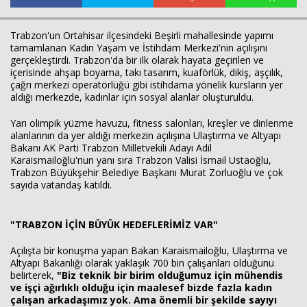
Trabzon'un Ortahisar ilçesindeki Beşirli mahallesinde yapımı
tamamlanan Kadın Yaşam ve İstihdam Merkezi'nin açılışını
gerçekleştirdi. Trabzon'da bir ilk olarak hayata geçirilen ve
içerisinde ahşap boyama, takı tasarım, kuaförlük, dikiş, aşçılık,
çağrı merkezi operatörlüğü gibi istihdama yönelik kursların yer
aldığı merkezde, kadınlar için sosyal alanlar oluşturuldu.
Yarı olimpik yüzme havuzu, fitness salonları, kreşler ve dinlenme
alanlarının da yer aldığı merkezin açılışına Ulaştırma ve Altyapı
Bakanı AK Parti Trabzon Milletvekili Adayı Adil
Karaismailoğlu'nun yanı sıra Trabzon Valisi İsmail Ustaoğlu,
Trabzon Büyükşehir Belediye Başkanı Murat Zorluoğlu ve çok
sayıda vatandaş katıldı.
Haberin Doğru Adresi.
"TRABZON İÇİN BÜYÜK HEDEFLERİMİZ VAR"
Açılışta bir konuşma yapan Bakan Karaismailoğlu, Ulaştırma ve
Altyapı Bakanlığı olarak yaklaşık 700 bin çalışanları olduğunu
belirterek,
"Biz teknik bir birim olduğumuz için mühendis
ve işçi ağırlıklı olduğu için maalesef bizde fazla kadın
çalışan arkadaşımız yok. Ama önemli bir şekilde sayıyı