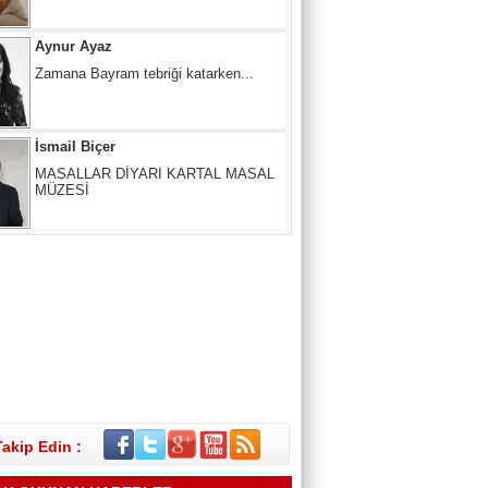
Zamana Bayram tebriği katarken...
İsmail Biçer
MASALLAR DİYARI KARTAL MASAL
MÜZESİ
Mertcan KARACAN
ÇIKIŞ NERE, YOL NERESİ?
SUNA ANAÇ
Melâmîlik… Daha Önce Hiç Duymuş
muydunuz?
Takip Edin :