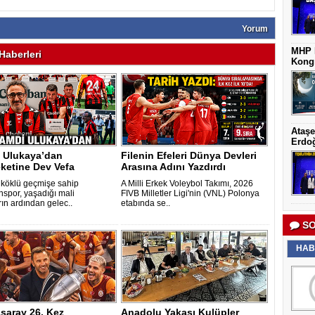
Yorum
MHP K
aberleri
Kongr
Ataşe
Erdoğ
 Ulukaya’dan
Filenin Efeleri Dünya Devleri
ketine Dev Vefa
Arasına Adını Yazdırdı
k köklü geçmişe sahip
A Milli Erkek Voleybol Takımı, 2026
nspor, yaşadığı mali
FIVB Milletler Ligi'nin (VNL) Polonya
arın ardından gelec..
etabında se..
SO
HAB
saray 26. Kez
Anadolu Yakası Kulüpler