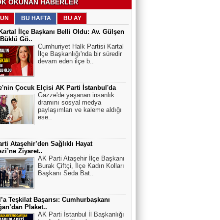
K OKUNAN HABERLER
ÜN
BU HAFTA
BU AY
artal İlçe Başkanı Belli Oldu: Av. Gülşen
Büklü Gö..
Cumhuriyet Halk Partisi Kartal
İlçe Başkanlığı'nda bir süredir
devam eden ilçe b..
'nin Çocuk Elçisi AK Parti İstanbul'da
Gazze'de yaşanan insanlık
dramını sosyal medya
paylaşımları ve kaleme aldığı
ese..
rti Ataşehir’den Sağlıklı Hayat
zi’ne Ziyaret..
AK Parti Ataşehir İlçe Başkanı
Burak Çiftçi, İlçe Kadın Kolları
Başkanı Seda Bat..
l’a Teşkilat Başarısı: Cumhurbaşkanı
an’dan Plaket..
AK Parti İstanbul İl Başkanlığı