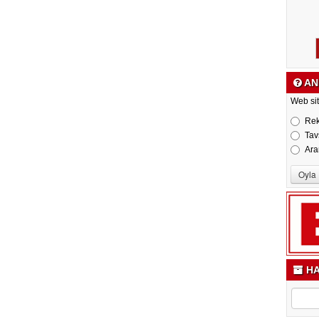
AN
Web sit
Re
Tav
Ara
HA