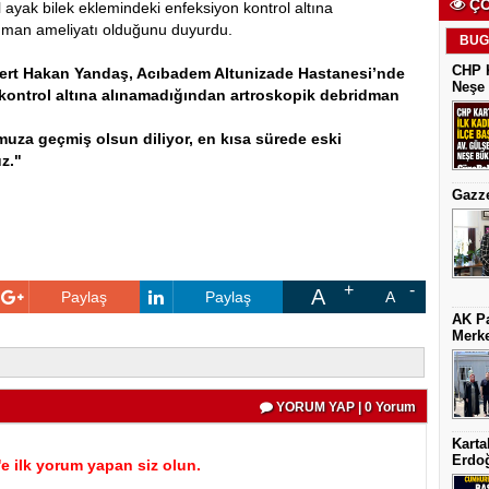
ÇO
ayak bilek eklemindeki enfeksiyon kontrol altına
idman ameliyatı olduğunu duyurdu.
BUG
CHP K
Mert Hakan Yandaş, Acıbadem Altunizade Hastanesi’nde
Neşe 
 kontrol altına alınamadığından artroskopik debridman
uza geçmiş olsun diliyor, en kısa sürede eski
z."
Gazze
A
Paylaş
Paylaş
A
AK Pa
Merke
YORUM YAP | 0 Yorum
Karta
Erdoğ
 ilk yorum yapan siz olun.