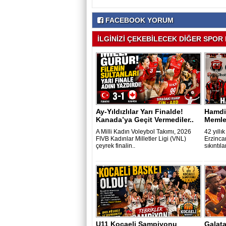
FACEBOOK YORUM
İLGİNİZİ ÇEKEBİLECEK DİĞER SPOR H
Ay-Yıldızlılar Yarı Finalde!
Hamdi
Kanada’ya Geçit Vermediler..
Memle
A Milli Kadın Voleybol Takımı, 2026
42 yıllı
FIVB Kadınlar Milletler Ligi (VNL)
Erzinca
çeyrek finalin..
sıkıntıl
U11 Kocaeli Şampiyonu
Galata