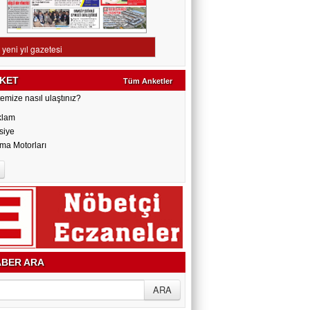
KET
Tüm Anketler
emize nasıl ulaştınız?
klam
siye
ma Motorları
BER ARA