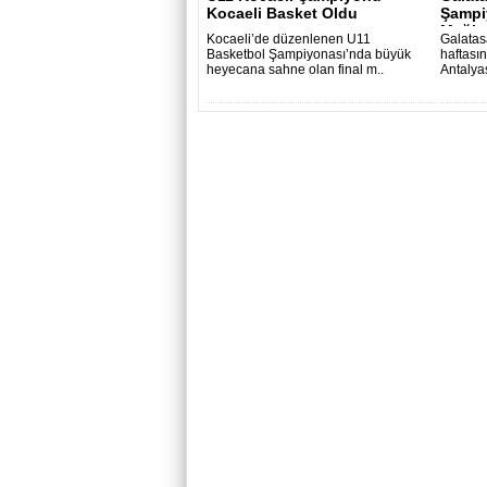
Kocaeli Basket Oldu
Şampi
Mağlup
Kocaeli’de düzenlenen U11
Galatas
Basketbol Şampiyonası’nda büyük
haftası
heyecana sahne olan final m..
Antalya