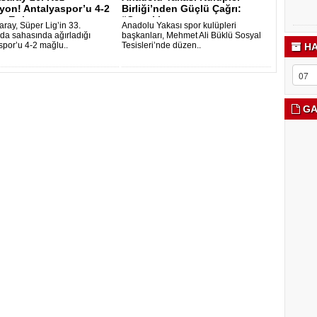
yon! Antalyaspor’u 4-2
Birliği’nden Güçlü Çağrı:
 Etti..
“Çocukları..
aray, Süper Lig’in 33.
Anadolu Yakası spor kulüpleri
nda sahasında ağırladığı
başkanları, Mehmet Ali Büklü Sosyal
spor’u 4-2 mağlu..
Tesisleri’nde düzen..
HA
GA