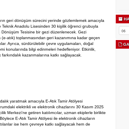
HA
ıkların geri dönüşüm sürecini yerinde gözlemlemek amacıyla
 Teknik Anadolu Lisesinden 30 kişilik öğrenci grubuyla
ri Dönüşüm Tesisine bir gezi düzenlenecek. Gezi
ın (e-atık) toplanmasından geri kazanımına kadar geçen
lar. Ayrıca, sürdürülebilir çevre uygulamaları, doğal
GA
 konularında bilgi edinmeleri hedefleniyor. Etkinlik,
ak farkındalık kazanmalarına katkı sağlayacak.
ndalık yaratmak amacıyla E-Atık Tamir Atölyesi
mdaki elektrikli ve elektronik cihazlarını 30 Kasım 2025
ik Merkezi’ne getiren katılımcılar, uzman ekiplerle birlikte
öylece E-Atık Tamir Atölyesi ile elektronik cihazların
atılanlar ise hem çevreye katkı sağlayacak hem de