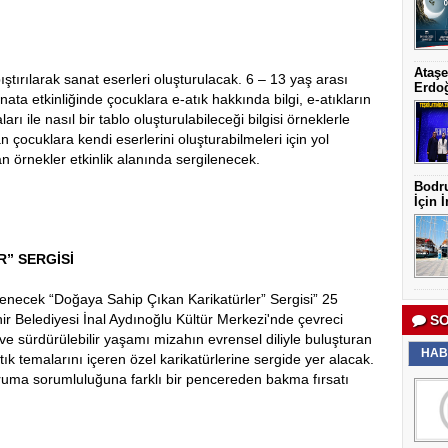
Ataşe
apıştırılarak sanat eserleri oluşturulacak. 6 – 13 yaş arası
Erdoğ
ta etkinliğinde çocuklara e-atık hakkında bilgi, e-atıkların
arı ile nasıl bir tablo oluşturulabileceği bilgisi örneklerle
n çocuklara kendi eserlerini oluşturabilmeleri için yol
an örnekler etkinlik alanında sergilenecek.
Bodru
İçin İ
” SERGİSİ
nlenecek “Doğaya Sahip Çıkan Karikatürler” Sergisi” 25
ehir Belediyesi İnal Aydınoğlu Kültür Merkezi'nde çevreci
SO
 ve sürdürülebilir yaşamı mizahın evrensel diliyle buluşturan
HAB
ık temalarını içeren özel karikatürlerine sergide yer alacak.
oruma sorumluluğuna farklı bir pencereden bakma fırsatı