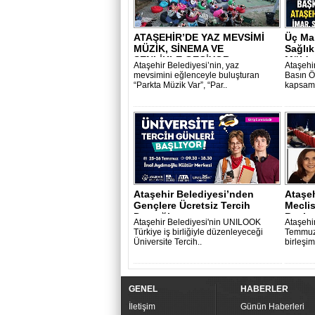
ATAŞEHİR’DE YAZ MEVSİMİ
Üç Mah
MÜZİK, SİNEMA VE
Sağlık
ŞENLİKLE GEÇİYOR..
Müjdes
Ataşehir Belediyesi’nin, yaz
Ataşehi
mevsimini eğlenceyle buluşturan
Basın Ö
“Parkta Müzik Var”, “Par..
kapsamı
Ataşehir Belediyesi’nden
Ataşeh
Gençlere Ücretsiz Tercih
Mecli
Desteği..
Başkan
Ataşehir Belediyesi'nin UNILOOK
Ataşehi
Türkiye iş birliğiyle düzenleyeceği
Temmuz 
Üniversite Tercih..
birleşi
GENEL
HABERLER
İletişim
Günün Haberleri