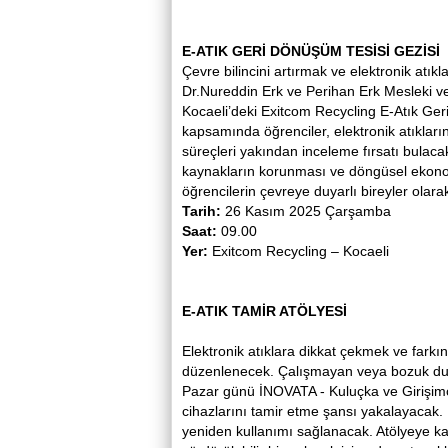
E-ATIK GERİ DÖNÜŞÜM TESİSİ GEZİSİ
Çevre bilincini artırmak ve elektronik at
Dr.Nureddin Erk ve Perihan Erk Mesleki ve
Kocaeli’deki Exitcom Recycling E-Atık Ge
kapsamında öğrenciler, elektronik atıklar
süreçleri yakından inceleme fırsatı bulacak
kaynakların korunması ve döngüsel ekonomi
öğrencilerin çevreye duyarlı bireyler olar
Tarih:
26 Kasım 2025 Çarşamba
Saat:
09.00
Yer:
Exitcom Recycling – Kocaeli
E-ATIK TAMİR ATÖLYESİ
Elektronik atıklara dikkat çekmek ve farkı
düzenlenecek. Çalışmayan veya bozuk duru
Pazar günü İNOVATA - Kuluçka ve Girişimcil
cihazlarını tamir etme şansı yakalayacak. B
yeniden kullanımı sağlanacak. Atölyeye k