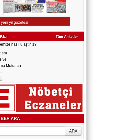
KET
Tüm Anketler
emize nasıl ulaştınız?
klam
siye
ma Motorları
BER ARA