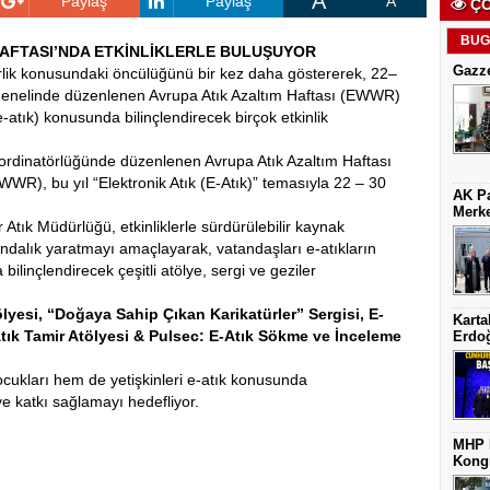
A
Paylaş
Paylaş
A
ÇO
BUG
 HAFTASI’NDA ETKİNLİKLERLE BULUŞUYOR
Gazze
lirlik konusundaki öncülüğünü bir kez daha göstererek, 22–
 genelinde düzenlenen Avrupa Atık Azaltım Haftası (EWWR)
-atık) konusunda bilinçlendirecek birçok etkinlik
oordinatörlüğünde düzenlenen Avrupa Atık Azaltım Haftası
R), bu yıl “Elektronik Atık (E-Atık)” temasıyla 22 – 30
AK Pa
Merke
ır Atık Müdürlüğü, etkinliklerle sürdürülebilir kaynak
ındalık yaratmayı amaçlayarak, vatandaşları e-atıkların
linçlendirecek çeşitli atölye, sergi ve geziler
lyesi, “Doğaya Sahip Çıkan Karikatürler” Sergisi, E-
Karta
tık Tamir Atölyesi & Pulsec: E-Atık Sökme ve İnceleme
Erdoğ
çocukları hem de yetişkinleri e-atık konusunda
eye katkı sağlamayı hedefliyor.
MHP K
Kongr