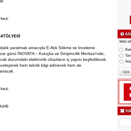
ar.
rkezi
AN
 ATÖLYESİ
Web sit
kındalık yaratmak amacıyla E-Atık Sökme ve İnceleme
Re
ar günü İNOVATA – Kuluçka ve Girişimcilik Merkezi’nde,
Tav
ak durumdaki elektronik cihazların iç yapısı keşfedilecek.
Ara
 inceleyerek hem teknik bilgi edinecek hem de
zanacak.
rkezi
UoH6
HA