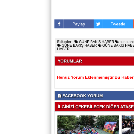
Paylaş
Tweetle
Etiketler :
GÜNE BAKIŞ HABER
suna an
GÜNE BAKIŞ HABER
GÜNE BAKIŞ HAB
HABER
YORUMLAR
Henüz Yorum Eklenmemiştir.Bu Haber'e
FACEBOOK YORUM
İLGİNİZİ ÇEKEBİLECEK DİĞER ATAŞEH