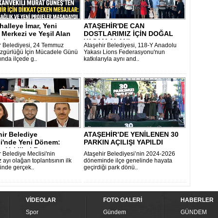
alleye İmar, Yeni
ATAŞEHİR'DE CAN
 Merkezi ve Yeşil Alan
DOSTLARIMIZ İÇİN DOĞAL
i..
YAŞAM ALANI
r Belediyesi, 24 Temmuz
Ataşehir Belediyesi, 118-Y Anadolu
zgürlüğü İçin Mücadele Günü
Yakası Lions Federasyonu'nun
nda ilçede g..
katkılarıyla aynı and..
ir Belediye
ATAŞEHİR’DE YENİLENEN 30
si'nde Yeni Dönem:
PARKIN AÇILIŞI YAPILDI
 Vekilleri B..
r Belediye Meclisi'nin
Ataşehir Belediyesi’nin 2024-2026
ayı olağan toplantısının ilk
döneminde ilçe genelinde hayata
minde gerçek..
geçirdiği park dönü..
VİDEOLAR
FOTO GALERİ
HABERLER
Spor
Gündem
GÜNDEM