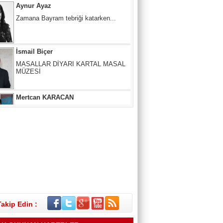
İsmail Biçer
MASALLAR DİYARI KARTAL MASAL
MÜZESİ
Mertcan KARACAN
ÇIKIŞ NERE, YOL NERESİ?
SUNA ANAÇ
Melâmîlik… Daha Önce Hiç Duymuş
muydunuz?
Takip Edin :