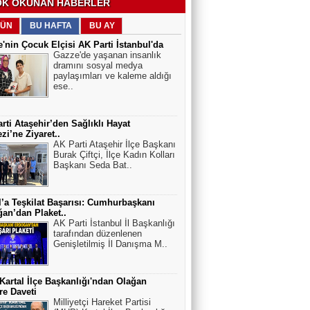
K OKUNAN HABERLER
ÜN
BU HAFTA
BU AY
'nin Çocuk Elçisi AK Parti İstanbul'da
Gazze'de yaşanan insanlık
dramını sosyal medya
paylaşımları ve kaleme aldığı
ese..
rti Ataşehir’den Sağlıklı Hayat
zi’ne Ziyaret..
AK Parti Ataşehir İlçe Başkanı
Burak Çiftçi, İlçe Kadın Kolları
Başkanı Seda Bat..
l’a Teşkilat Başarısı: Cumhurbaşkanı
an’dan Plaket..
AK Parti İstanbul İl Başkanlığı
tarafından düzenlenen
Genişletilmiş İl Danışma M..
artal İlçe Başkanlığı'ndan Olağan
e Daveti
Milliyetçi Hareket Partisi