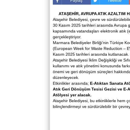
Paylaş
Tweetle
ATAŞEHİR, AVRUPA ATIK AZALTIM
Ataşehir Belediyesi, çevre ve sürdürülebi
30 Kasım 2025 tarihleri arasında Avrupa
kapsamında vatandaşları elektronik atık (e
gerçekleştiriyor.
Marmara Belediyeler Birliği’nin Türkiye K
(European Week for Waste Reduction – EWW
Kasım 2025 tarihleri arasında kutlanacak.
Ataşehir Belediyesi İklim Değişikliği ve Sıf
kullanımı ve atık yönetimi konusunda fark
önemi ve geri dönüşüm süreçleri hakkında bi
düzenleyecek.
Etkinlikler arasında;
E-Atıktan Sanata Atö
Atık Geri Dönüşüm Tesisi Gezisi ve E-A
Atölyesi yer alacak.
Ataşehir Belediyesi, bu etkinliklerle hem 
bilinçlendirmeyi ve sürdürülebilir bir çevr