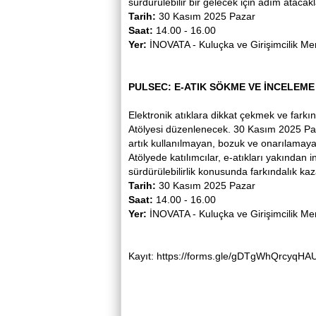
sürdürülebilir bir gelecek için adım atacakl
Tarih:
30 Kasım 2025 Pazar
Saat:
14.00 - 16.00
Yer:
İNOVATA - Kuluçka ve Girişimcilik Me
PULSEC: E-ATIK SÖKME VE İNCELEME
Elektronik atıklara dikkat çekmek ve far
Atölyesi düzenlenecek. 30 Kasım 2025 Paz
artık kullanılmayan, bozuk ve onarılamayac
Atölyede katılımcılar, e-atıkları yakından
sürdürülebilirlik konusunda farkındalık ka
Tarih:
30 Kasım 2025 Pazar
Saat:
14.00 - 16.00
Yer:
İNOVATA - Kuluçka ve Girişimcilik Me
Kayıt:
https://forms.gle/gDTgWhQrcyqHA