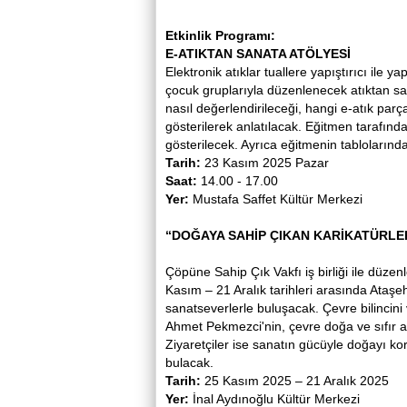
Etkinlik Programı:
E-ATIKTAN SANATA ATÖLYESİ
Elektronik atıklar tuallere yapıştırıcı ile y
çocuk gruplarıyla düzenlenecek atıktan sana
nasıl değerlendirileceği, hangi e-atık parçal
gösterilerek anlatılacak. Eğitmen tarafında
gösterilecek. Ayrıca eğitmenin tablolarınd
Tarih:
23 Kasım 2025 Pazar
Saat:
14.00 - 17.00
Yer:
Mustafa Saffet Kültür Merkezi
“DOĞAYA SAHİP ÇIKAN KARİKATÜRLER
Çöpüne Sahip Çık Vakfı iş birliği ile düze
Kasım – 21 Aralık tarihleri ​​arasında Ataş
sanatseverlerle buluşacak. Çevre bilincini
Ahmet Pekmezci'nin, çevre doğa ve sıfır at
Ziyaretçiler ise sanatın gücüyle doğayı k
bulacak.
Tarih:
25 Kasım 2025 – 21 Aralık 2025
Yer:
İnal Aydınoğlu Kültür Merkezi