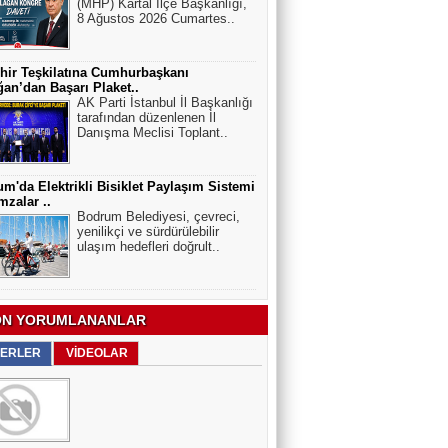
(MHP) Kartal İlçe Başkanlığı,
8 Ağustos 2026 Cumartes..
hir Teşkilatına Cumhurbaşkanı
an’dan Başarı Plaket..
AK Parti İstanbul İl Başkanlığı
tarafından düzenlenen İl
Danışma Meclisi Toplant..
m'da Elektrikli Bisiklet Paylaşım Sistemi
mzalar ..
Bodrum Belediyesi, çevreci,
yenilikçi ve sürdürülebilir
ulaşım hedefleri doğrult..
N YORUMLANANLAR
ERLER
VİDEOLAR