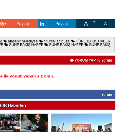
A
Paylaş
Paylaş
A
aç
ataşehir belediyesi
onursal adıgüzel
GÜNE BAKIŞ HABER
ER
GÜNE BAKIŞ HABER
GÜNE BAKIŞ HABER
GÜNE BAKIŞ
YORUM YAP | 0 Yorum
 ilk yorum yapan siz olun.
Yorum
İR Haberleri