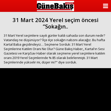
ANASAYFA
31 Mart 2024 Yerel seçim öncesi
KATEGORİLER
“Sokağın..
YAZARLAR
31 Mart Yerel seçimlere sayılı günler kaldı sahada son durum nedir?
Vatandaş ne düşünüyor? İlçe ilçe sokağın nabzını alacağız. Bu hafta
ANKETLER
Kartal Baba geçidindeyiz… Seçmene Sorduk: 31 Mart Yerel
Seçimlerine Katılım Oranı Ne Olur? Güne Bakış Haber,, Kartal'ın Sesi
Gazetesi ve KarşıSav Haber olarak seçmene yerel seçimlere katılım
FOTO GALERİ
oranı 2019 Yerel Seçimlerinde % 85 olarak belirlenmişti. 31 Mart
Seçimlerinde yükselir mi, düşer mi?" diye sorduk.
VİDEO GALERİ
KÜNYE
İLETİŞİM