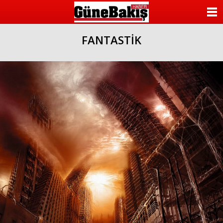
ANASAYFA
FANTASTİK
KATEGORİLER
YAZARLAR
ANKETLER
FOTO GALERİ
VİDEO GALERİ
KÜNYE
İLETİŞİM