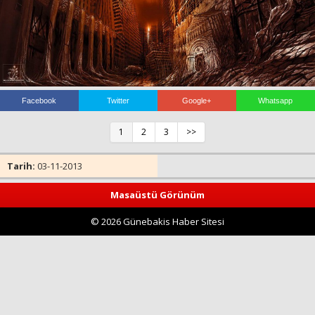
Haberin Doğru Adresi.
Facebook
Twitter
Google+
Whatsapp
1
2
3
>>
Tarih:
03-11-2013
Masaüstü Görünüm
© 2026 Günebakis Haber Sitesi