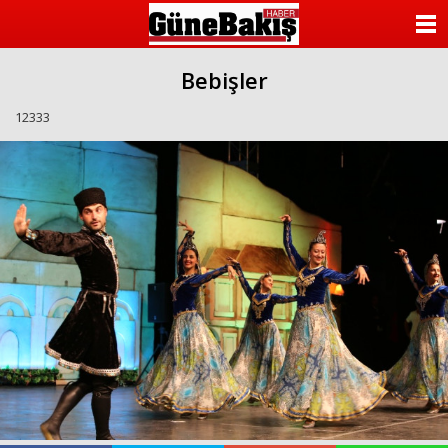
ANASAYFA
Bebişler
KATEGORİLER
12333
YAZARLAR
ANKETLER
FOTO GALERİ
VİDEO GALERİ
KÜNYE
İLETİŞİM