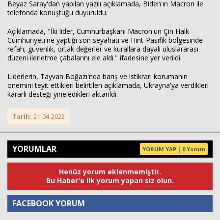
Beyaz Saray'dan yapılan yazılı açıklamada, Biden'ın Macron ile
telefonda konuştuğu duyuruldu.
Açıklamada, "İki lider, Cumhurbaşkanı Macron'un Çin Halk
Cumhuriyeti'ne yaptığı son seyahati ve Hint-Pasifik bölgesinde
refah, güvenlik, ortak değerler ve kurallara dayalı uluslararası
düzeni ilerletme çabalarını ele aldı." ifadesine yer verildi.
Liderlerin, Tayvan Boğazı'nda barış ve istikrarı korumanın
önemini teyit ettikleri belirtilen açıklamada, Ukrayna'ya verdikleri
kararlı desteği yineledikleri aktarıldı.
Tarih:
21-04-2023
YORUMLAR
YORUM YAP | 0 Yorum
Haberin Doğru Adresi.
Henüz yorum eklenmemiştir.
Bu Haber'e ilk yorum yapan siz olun.
FACEBOOK YORUM