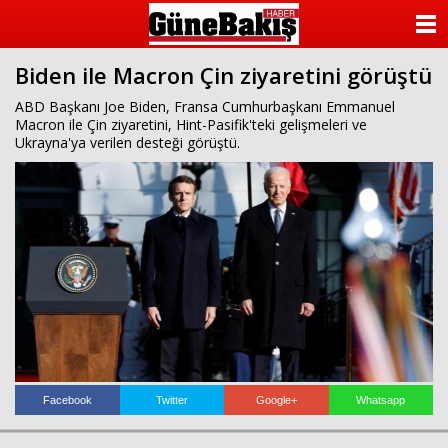
ANASAYFA
Biden ile Macron Çin ziyaretini görüştü
KATEGORİLER
ABD Başkanı Joe Biden, Fransa Cumhurbaşkanı Emmanuel
Macron ile Çin ziyaretini, Hint-Pasifik'teki gelişmeleri ve
YAZARLAR
Ukrayna'ya verilen desteği görüştü.
ANKETLER
FOTO GALERİ
VİDEO GALERİ
KÜNYE
İLETİŞİM
Facebook
Twitter
Google+
Whatsapp