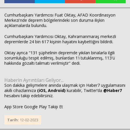
Cumhurbaşkanı Yardımcısı Fuat Oktay, AFAD Koordinasyon
Merkezi'nde deprem bölgelerindeki son duruma ilişkin
açıklamalarda bulundu.
Cumhurbaşkanı Yardımcısı Oktay, Kahramanmaraş merkezli
depremlerde 24 bin 617 kişinin hayatını kaybettiğini bildirdi.
Oktay ayrıca "131 şüphelinin depremde yıkılan binalarla ilgili
sorumluluğu tespit edilmiş, bunlardan 1'i tutuklanmış, 113'ü
hakkında gözaltı talimatı verilmiştir" dedi.
Haberin Ayrıntıları Geliyor...
Son dakika gelişmelere anında ulaşmak için Haber7 uygulamasını
akıllı cihazlarınıza
(iOS, Android)
kurabilir, Twitter’da
@Haber7
Haberin Doğru Adresi.
hesabını takip edebilirsiniz.
App Store Google Play Takip Et
Tarih:
12-02-2023