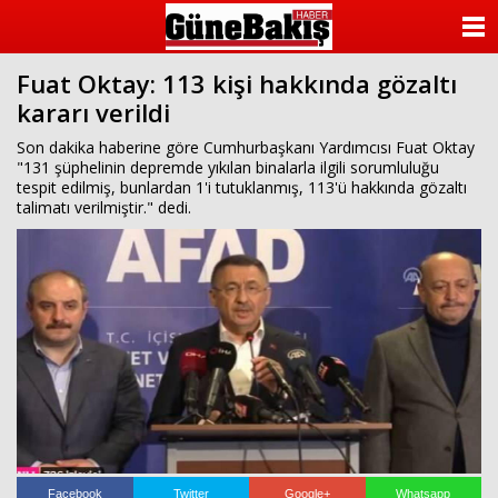
ANASAYFA
Fuat Oktay: 113 kişi hakkında gözaltı
KATEGORİLER
kararı verildi
YAZARLAR
Son dakika haberine göre Cumhurbaşkanı Yardımcısı Fuat Oktay
"131 şüphelinin depremde yıkılan binalarla ilgili sorumluluğu
tespit edilmiş, bunlardan 1'i tutuklanmış, 113'ü hakkında gözaltı
ANKETLER
talimatı verilmiştir." dedi.
FOTO GALERİ
VİDEO GALERİ
KÜNYE
İLETİŞİM
Facebook
Twitter
Google+
Whatsapp