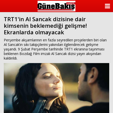
ANASAYFA
TRT1'in Al Sancak dizisine dair
KATEGORİLER
kimsenin beklemediği gelişme!
Ekranlarda olmayacak
YAZARLAR
Perşembe akşamlarının en fazla seyredilen projelerden biri olan
ANKETLER
Al Sancak’ın sıkı takipçilerini yakından ilgilendirecek gelişme
yaşandı. 9 Şubat Perşembe tarihinde TRT1 ekranına taşınması
beklenen Bozdağ Film imzalı Al Sancak dizisi yayın akışından
FOTO GALERİ
kaldırıldı.
VİDEO GALERİ
KÜNYE
İLETİŞİM