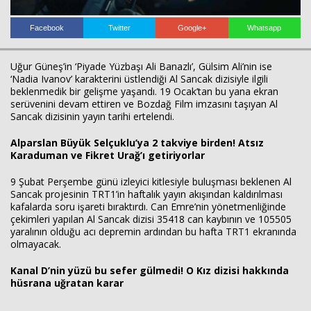
Facebook
Twitter
Google+
Whatsapp
Uğur Güneş’in ‘Piyade Yüzbaşı Ali Banazlı’, Gülsim Ali’nin ise
‘Nadia Ivanov’ karakterini üstlendiği Al Sancak dizisiyle ilgili
beklenmedik bir gelişme yaşandı. 19 Ocak’tan bu yana ekran
serüvenini devam ettiren ve Bozdağ Film imzasını taşıyan Al
Sancak dizisinin yayın tarihi ertelendi.
Alparslan Büyük Selçuklu’ya 2 takviye birden! Atsız
Karaduman ve Fikret Urağ’ı getiriyorlar
9 Şubat Perşembe günü izleyici kitlesiyle buluşması beklenen Al
Sancak projesinin TRT1’in haftalık yayın akışından kaldırılması
kafalarda soru işareti bıraktırdı. Can Emre’nin yönetmenliğinde
Haberin Doğru Adresi.
çekimleri yapılan Al Sancak dizisi 35418 can kaybının ve 105505
yaralının olduğu acı depremin ardından bu hafta TRT1 ekranında
olmayacak.
Kanal D’nin yüzü bu sefer gülmedi! O Kız dizisi hakkında
hüsrana uğratan karar