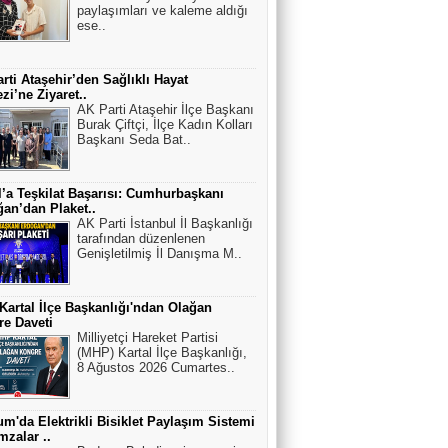
paylaşımları ve kaleme aldığı
ese..
rti Ataşehir’den Sağlıklı Hayat
zi’ne Ziyaret..
AK Parti Ataşehir İlçe Başkanı
Burak Çiftçi, İlçe Kadın Kolları
Başkanı Seda Bat..
l’a Teşkilat Başarısı: Cumhurbaşkanı
an’dan Plaket..
AK Parti İstanbul İl Başkanlığı
tarafından düzenlenen
Genişletilmiş İl Danışma M..
artal İlçe Başkanlığı'ndan Olağan
e Daveti
Milliyetçi Hareket Partisi
(MHP) Kartal İlçe Başkanlığı,
8 Ağustos 2026 Cumartes..
m'da Elektrikli Bisiklet Paylaşım Sistemi
mzalar ..