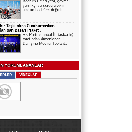
Bodrum Belediyesi, çevreci,
yenilikçi ve sürdürülebilir
ulaşım hedefleri doğrult..
hir Teşkilatına Cumhurbaşkanı
an’dan Başarı Plaket..
AK Parti İstanbul İl Başkanlığı
tarafından düzenlenen İl
Danışma Meclisi Toplant..
N YORUMLANANLAR
ERLER
VİDEOLAR