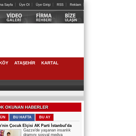
na Sayfa
Üye Ol
Üye Girişi
RSS
Reklam
KÖY
ATAŞEHİR
KARTAL
rilmeli”
ÜRÜYOR
K OKUNAN HABERLER
ÜN
BU HAFTA
BU AY
'nin Çocuk Elçisi AK Parti İstanbul'da
Gazze'de yaşanan insanlık
dramını sosyal medya