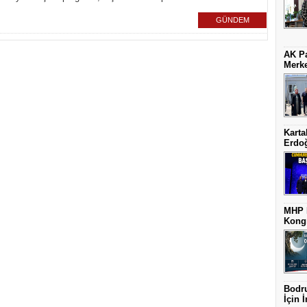
GÜNDEM
AK Pa
Merke
Karta
Erdoğ
MHP K
Kongr
Bodru
İçin İ