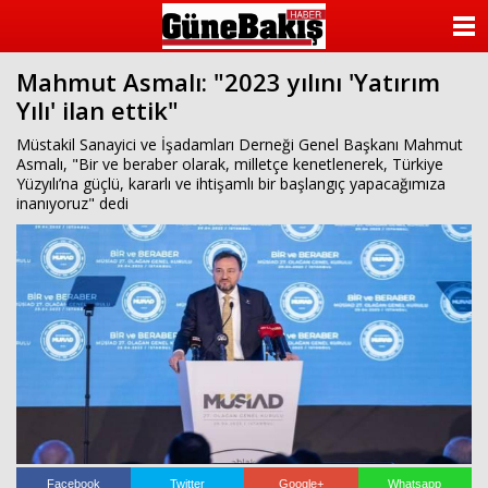
ANASAYFA
Mahmut Asmalı: "2023 yılını 'Yatırım
KATEGORİLER
Yılı' ilan ettik"
YAZARLAR
Müstakil Sanayici ve İşadamları Derneği Genel Başkanı Mahmut
Asmalı, "Bir ve beraber olarak, milletçe kenetlenerek, Türkiye
Yüzyılı’na güçlü, kararlı ve ihtişamlı bir başlangıç yapacağımıza
ANKETLER
inanıyoruz" dedi
FOTO GALERİ
VİDEO GALERİ
KÜNYE
İLETİŞİM
Facebook
Twitter
Google+
Whatsapp