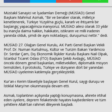
Müstakil Sanayici ve İşadamları Derneği (MÜSİAD) Genel
Başkanı Mahmut Asmalı, "Bir ve beraber olarak, milletçe
kenetlenerek, Türkiye Yüzyılı’na güçlü, kararlı ve ihtişamlı bir
başlangıç yapacağımıza inanıyoruz. MÜSİAD ailesi olarak 33 yıldır
bu inançla daima hakkın, hakikatin, istikrarın ve milli iradenin
yanında olduk, şimdi de aynı noktadayız, duruşumuz nettir." dedi.
MÜSİAD 27. Olağan Genel Kurulu, AK Parti Genel Başkan Vekili
Prof. Dr. Numan Kurtulmuş, Kültür ve Turizm Bakan Yardımcısı
Dr. Serdar Çam, Dış Ekonomik İlişkiler Kurulu Başkanı Nail Olpak,
İstanbul Ticaret Odası (İTO) Başkanı Şekib Avdagiç, MÜSİAD
önceki dönem genel başkanları, milletvekilleri, diplomatik misyon
temsilcileri, il protokolü, Türkiye ve dünyanın dört bir yanından
MÜSİAD üyelerinin katılımıyla gerçekleştirildi.
Haberin Doğru Adresi.
Kur'an-ı Kerim tilavetiyle başlayan Genel Kurul, saygı duruşu ve
İstiklal Marşı'nın okunmasıyla devam etti.
Asmalı, toplantının açılışında yaptığı konuşmasına, ahirete irtihal
eden üyelere, deprem felaketinde hayatını kaybedenlere ve tüm
şehitlere Allah'tan rahmet dileyerek başladı.