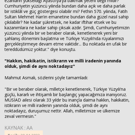
ezanların yükseldiği Ayasofya’ya bakmak yeterli değil midir?
Cumhuriyetin yüzüncü yılında bundan daha açık ve daha parlak
bir istiklâl ve güç göstergesi olabilir mi? Fethin 570. yılında, Fatih
Sultan Mehmet Han’ın emanetine bundan daha güzel nasıl sahip
çıkılabilir? Ne kadar şükretsek, ne kadar iftihar etsek ve bu
kazanımlara ne kadar sahip çıksak azdır. Şimdi, Cumhuriyetimizin
yüzüncü yılında bir ve beraber olarak, kenetlenerek yeni bir
şahlanış dönemini başlatma ve Türkiye Yüzyılı’nda rüyalarımızı
gerçekleştirmeye devam etme vaktidir... Bu noktada en ufak bir
tereddüdümüz yoktur." diye konuştu.
"Hakkın, hakikatin, istikrarın ve milli iradenin yanında
olduk, şimdi de aynı noktadayız"
Mahmut Asmalı, sözlerini şöyle tamamladı:
"Bir ve beraber olarak, milletçe kenetlenerek, Türkiye Yüzyılı’na
güçlü, kararlı ve ihtişamlı bir başlangıç yapacağımıza inanıyoruz.
MÜSİAD ailesi olarak 33 yıldır bu inançla daima hakkın, hakikatin,
istikrarın ve milli iradenin yanında olduk, şimdi de aynı
noktadayız, duruşumuz nettir. Allah, milletimize ve ülkemize
zeval vermesin."
KAYNAK : AA