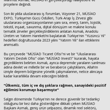
projelere değindi.
Son iki yılda uluslararası iş forumları, Vizyoner 21, MÜSİAD
EXPO, Türkiye’nin Gücü Ödülleri, Türk-Arap İş Zirvesi gibi
uluslararası organizasyonlarının yanı sıra, enerji, tarım, lojistik,
tekstil, inşaat, savunma, dijital dönüşüm ve makine konulu
tematik zirveler gerçekleştirdiklerini anlatan Asmalı, Anadolu
Üretim ve Yatırım Hareketi’ni başlatarak Türkiye'nin "Yüzüncü Yıl"
hedefleri doğrultusunda 2023 yılını "Yatırım Yılı" ilan ettiklerini
anımsattı.
Bu çerçevede "MÜSİAD Ticaret Ofisi"ni ve bir "Uluslararası
Yatırım Destek Ofisi" olan “MÜSİAD Invest’i" kurarak, hayata
geçirdiklerini belirten Asmalı, ayrıca depremde yaraların sarılması
adına devlet ve milletle bir ve beraberce çalıştıklarını, Allah’ın
izniyle deprem bölgesine yönelik çalışmalarının, netice alıncaya
kadar kararlılıkla devam edeceğini bildirdi.
"Ülkemiz, tüm iç ve dış şoklara rağmen, sanayideki pozitif
eğilimini korumayı başarmıştır"
Salgın döneminde Türkiye'nin ne derece güvenilir bir tedarikçi
olduğunu bir kez daha gösterdiğine dikkati çeken MÜSİAD
Başkanı Asmalı, geniş ürün yelpazesi, dinamik reel sektörü,