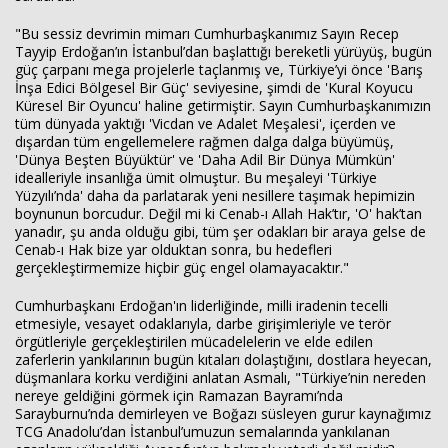
"Bu sessiz devrimin mimarı Cumhurbaşkanımız Sayın Recep
Tayyip Erdoğan’ın İstanbul’dan başlattığı bereketli yürüyüş, bugün
güç çarpanı mega projelerle taçlanmış ve, Türkiye’yi önce 'Barış
İnşa Edici Bölgesel Bir Güç' seviyesine, şimdi de 'Kural Koyucu
Küresel Bir Oyuncu' haline getirmiştir. Sayın Cumhurbaşkanımızın
tüm dünyada yaktığı 'Vicdan ve Adalet Meşalesi', içerden ve
dışardan tüm engellemelere rağmen dalga dalga büyümüş,
'Dünya Beşten Büyüktür' ve 'Daha Adil Bir Dünya Mümkün'
idealleriyle insanlığa ümit olmuştur. Bu meşaleyi 'Türkiye
Yüzyılı’nda' daha da parlatarak yeni nesillere taşımak hepimizin
boynunun borcudur. Değil mi ki Cenab-ı Allah Hak’tır, 'O' hak’tan
yanadır, şu anda olduğu gibi, tüm şer odakları bir araya gelse de
Cenab-ı Hak bize yar olduktan sonra, bu hedefleri
gerçekleştirmemize hiçbir güç engel olamayacaktır."
Cumhurbaşkanı Erdoğan'ın liderliğinde, milli iradenin tecelli
etmesiyle, vesayet odaklarıyla, darbe girişimleriyle ve terör
örgütleriyle gerçekleştirilen mücadelelerin ve elde edilen
zaferlerin yankılarının bugün kıtaları dolaştığını, dostlara heyecan,
düşmanlara korku verdiğini anlatan Asmalı, "Türkiye’nin nereden
nereye geldiğini görmek için Ramazan Bayramı’nda
Sarayburnu’nda demirleyen ve Boğazı süsleyen gurur kaynağımız
TCG Anadolu’dan İstanbul’umuzun semalarında yankılanan