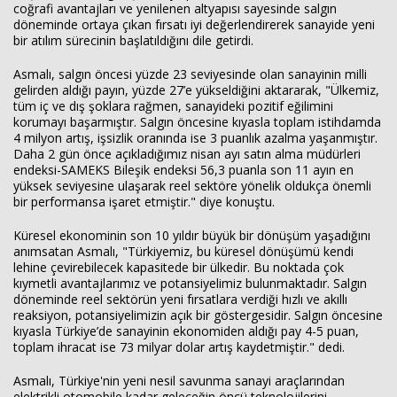
coğrafi avantajları ve yenilenen altyapısı sayesinde salgın
döneminde ortaya çıkan fırsatı iyi değerlendirerek sanayide yeni
bir atılım sürecinin başlatıldığını dile getirdi.
Asmalı, salgın öncesi yüzde 23 seviyesinde olan sanayinin milli
gelirden aldığı payın, yüzde 27’e yükseldiğini aktararak, "Ülkemiz,
tüm iç ve dış şoklara rağmen, sanayideki pozitif eğilimini
korumayı başarmıştır. Salgın öncesine kıyasla toplam istihdamda
4 milyon artış, işsizlik oranında ise 3 puanlık azalma yaşanmıştır.
Daha 2 gün önce açıkladığımız nisan ayı satın alma müdürleri
endeksi-SAMEKS Bileşik endeksi 56,3 puanla son 11 ayın en
yüksek seviyesine ulaşarak reel sektöre yönelik oldukça önemli
bir performansa işaret etmiştir." diye konuştu.
Küresel ekonominin son 10 yıldır büyük bir dönüşüm yaşadığını
anımsatan Asmalı, "Türkiyemiz, bu küresel dönüşümü kendi
lehine çevirebilecek kapasitede bir ülkedir. Bu noktada çok
kıymetli avantajlarımız ve potansiyelimiz bulunmaktadır. Salgın
döneminde reel sektörün yeni fırsatlara verdiği hızlı ve akıllı
reaksiyon, potansiyelimizin açık bir göstergesidir. Salgın öncesine
kıyasla Türkiye’de sanayinin ekonomiden aldığı pay 4-5 puan,
toplam ihracat ise 73 milyar dolar artış kaydetmiştir." dedi.
Asmalı, Türkiye'nin yeni nesil savunma sanayi araçlarından
elektrikli otomobile kadar geleceğin öncü teknolojilerini