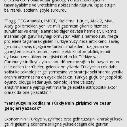
tasarlayabilme ve üretebilme noktasında rüştünü ispat ettiğini
belirterek, sözlerini şöyle sürdürdü:
"Togg, TCG Anadolu, İMECE, Kızılelma, Hürjet, Atak 2, MMU,
Altay gibi örnekler, yerli ve milli gazımızın çıkarılıp hizmete
sunulması ve enerji alanındaki diğer devasa hamleler, ülkemiz
insanları için gurur kaynağı olmuştur. Allah'a hamdolsun, mega
projelerle taçlanarak girilen Türkiye Yüzyılı’nda artık kendi savaş
gemisini, savaş uçağını ve tankını imal eden, rüzgârdan ve
güneşten elektrik üreten, kendi elektrikli otomobilini, kendi
uydusunu ve nükleer enerjisini üreten bir Türkiye var.
Cumhuriyetin ilk yüz yılının son dönemine sığan bu başarılardan
elde edilen tecrübeler, gelecek on yıllarda Türkiye’nin çok daha
sofistike teknolojiler geliştirmesine ve stratejik sektörlerde yerlilik
oranını arttırmasına ön ayak olacaktır. Türkiye güçlü bir jeopolitik
oyuncu olduğu kadar uydu teknolojilerine ve uzay
araştırmalarına yaptığı yatırımlarla gelecekte astropolitik aktör
olarak da öne çıkacaktır. "
"Yeni yüzyılın kodlarını Türkiye’nin girişimci ve cesur
gençleri yazacak"
Ekonominin "Türkiye Yüzyılı"nda orta gelir tuzağını kırarak yüksek
gelirli gelişmiş ekonomiler ligine yükseleceğini dile getiren