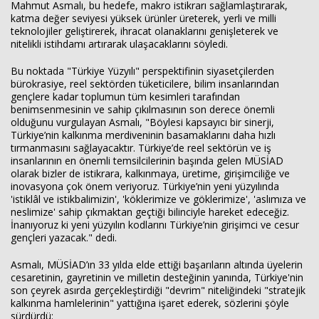
Mahmut Asmalı, bu hedefe, makro istikrarı sağlamlaştırarak,
katma değer seviyesi yüksek ürünler üreterek, yerli ve milli
teknolojiler geliştirerek, ihracat olanaklarını genişleterek ve
nitelikli istihdamı artırarak ulaşacaklarını söyledi.
Bu noktada "Türkiye Yüzyılı" perspektifinin siyasetçilerden
bürokrasiye, reel sektörden tüketicilere, bilim insanlarından
gençlere kadar toplumun tüm kesimleri tarafından
benimsenmesinin ve sahip çıkılmasının son derece önemli
olduğunu vurgulayan Asmalı, "Böylesi kapsayıcı bir sinerji,
Türkiye’nin kalkınma merdiveninin basamaklarını daha hızlı
tırmanmasını sağlayacaktır. Türkiye’de reel sektörün ve iş
insanlarının en önemli temsilcilerinin başında gelen MÜSİAD
olarak bizler de istikrara, kalkınmaya, üretime, girişimciliğe ve
inovasyona çok önem veriyoruz. Türkiye’nin yeni yüzyılında
'istiklâl ve istikbalimizin', 'köklerimize ve göklerimize', 'aslımıza ve
neslimize' sahip çıkmaktan geçtiği bilinciyle hareket edeceğiz.
İnanıyoruz ki yeni yüzyılın kodlarını Türkiye’nin girişimci ve cesur
gençleri yazacak." dedi.
Asmalı, MÜSİAD’ın 33 yılda elde ettiği başarıların altında üyelerin
cesaretinin, gayretinin ve milletin desteğinin yanında, Türkiye'nin
son çeyrek asırda gerçekleştirdiği "devrim" niteliğindeki "stratejik
kalkınma hamlelerinin" yattığına işaret ederek, sözlerini şöyle
sürdürdü: