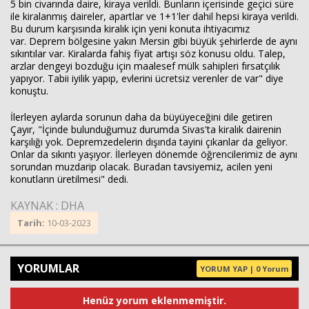
5 bin civarında daire, kiraya verildi. Bunların içerisinde geçici süre
ile kiralanmış daireler, apartlar ve 1+1'ler dahil hepsi kiraya verildi.
Bu durum karşısında kiralık için yeni konuta ihtiyacımız
var. Deprem bölgesine yakın Mersin gibi büyük şehirlerde de aynı
sıkıntılar var. Kiralarda fahiş fiyat artışı söz konusu oldu. Talep,
arzlar dengeyi bozduğu için maalesef mülk sahipleri fırsatçılık
yapıyor. Tabii iyilik yapıp, evlerini ücretsiz verenler de var" diye
konuştu.
İlerleyen aylarda sorunun daha da büyüyeceğini dile getiren
Çayır, "İçinde bulunduğumuz durumda Sivas'ta kiralık dairenin
karşılığı yok. Depremzedelerin dışında tayini çıkanlar da geliyor.
Onlar da sıkıntı yaşıyor. İlerleyen dönemde öğrencilerimiz de aynı
sorundan muzdarip olacak. Buradan tavsiyemiz, acilen yeni
konutların üretilmesi" dedi.
KAYNAK : DHA
Tarih:
10-03-2023
YORUMLAR
YORUM YAP | 0 Yorum
Henüz yorum eklenmemiştir.