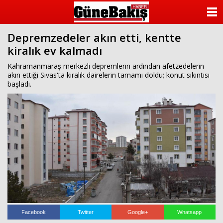
ANASAYFA
Depremzedeler akın etti, kentte
KATEGORİLER
kiralık ev kalmadı
YAZARLAR
Kahramanmaraş merkezli depremlerin ardından afetzedelerin
akın ettiği Sivas'ta kiralık dairelerin tamamı doldu; konut sıkıntısı
başladı.
ANKETLER
FOTO GALERİ
VİDEO GALERİ
KÜNYE
İLETİŞİM
Facebook
Twitter
Google+
Whatsapp