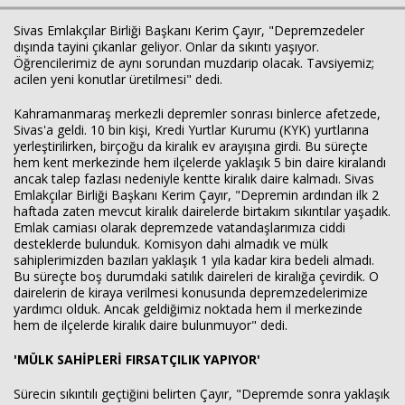
Sivas Emlakçılar Birliği Başkanı Kerim Çayır, "Depremzedeler
dışında tayini çıkanlar geliyor. Onlar da sıkıntı yaşıyor.
Öğrencilerimiz de aynı sorundan muzdarip olacak. Tavsiyemiz;
acilen yeni konutlar üretilmesi" dedi.
Kahramanmaraş merkezli depremler sonrası binlerce afetzede,
Sivas'a geldi. 10 bin kişi, Kredi Yurtlar Kurumu (KYK) yurtlarına
yerleştirilirken, birçoğu da kiralık ev arayışına girdi. Bu süreçte
hem kent merkezinde hem ilçelerde yaklaşık 5 bin daire kiralandı
ancak talep fazlası nedeniyle kentte kiralık daire kalmadı. Sivas
Emlakçılar Birliği Başkanı Kerim Çayır, "Depremin ardından ilk 2
haftada zaten mevcut kiralık dairelerde birtakım sıkıntılar yaşadık.
Emlak camiası olarak depremzede vatandaşlarımıza ciddi
desteklerde bulunduk. Komisyon dahi almadık ve mülk
sahiplerimizden bazıları yaklaşık 1 yıla kadar kira bedeli almadı.
Bu süreçte boş durumdaki satılık daireleri de kiralığa çevirdik. O
Haberin Doğru Adresi.
dairelerin de kiraya verilmesi konusunda depremzedelerimize
yardımcı olduk. Ancak geldiğimiz noktada hem il merkezinde
hem de ilçelerde kiralık daire bulunmuyor" dedi.
'MÜLK SAHİPLERİ FIRSATÇILIK YAPIYOR'
Sürecin sıkıntılı geçtiğini belirten Çayır, "Depremde sonra yaklaşık