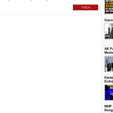
TUZLA
Gazze
AK Pa
Merke
Karta
Erdoğ
MHP K
Kongr