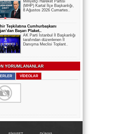
Milliyetçi Hareket Partisi
(MHP) Kartal İlçe Başkanlığı,
8 Ağustos 2026 Cumartes..
hir Teşkilatına Cumhurbaşkanı
an’dan Başarı Plaket..
AK Parti İstanbul İl Başkanlığı
tarafından düzenlenen İl
Danışma Meclisi Toplant..
N YORUMLANANLAR
ERLER
VİDEOLAR