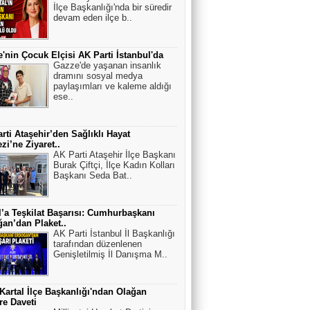
İlçe Başkanlığı'nda bir süredir
devam eden ilçe b..
'nin Çocuk Elçisi AK Parti İstanbul'da
Gazze'de yaşanan insanlık
dramını sosyal medya
paylaşımları ve kaleme aldığı
ese..
rti Ataşehir’den Sağlıklı Hayat
zi’ne Ziyaret..
AK Parti Ataşehir İlçe Başkanı
Burak Çiftçi, İlçe Kadın Kolları
Başkanı Seda Bat..
l’a Teşkilat Başarısı: Cumhurbaşkanı
an’dan Plaket..
AK Parti İstanbul İl Başkanlığı
tarafından düzenlenen
Genişletilmiş İl Danışma M..
artal İlçe Başkanlığı'ndan Olağan
e Daveti