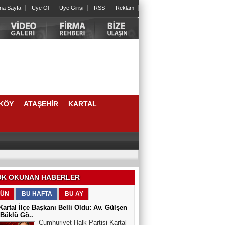
na Sayfa
Üye Ol
Üye Girişi
RSS
Reklam
KÖY
ATAŞEHİR
KARTAL
rilmeli”
ÜRÜYOR
K OKUNAN HABERLER
ÜN
BU HAFTA
BU AY
artal İlçe Başkanı Belli Oldu: Av. Gülşen
Büklü Gö..
Cumhuriyet Halk Partisi Kartal