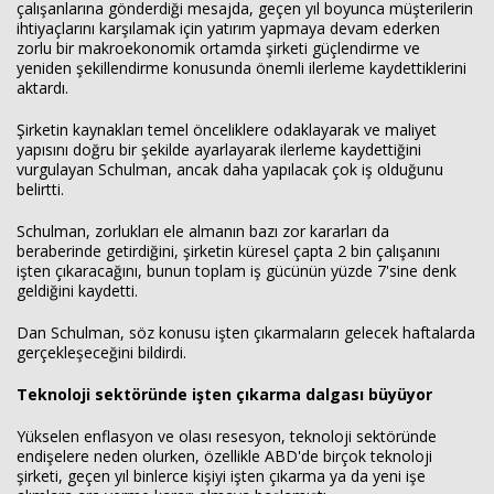
çalışanlarına gönderdiği mesajda, geçen yıl boyunca müşterilerin
ihtiyaçlarını karşılamak için yatırım yapmaya devam ederken
zorlu bir makroekonomik ortamda şirketi güçlendirme ve
yeniden şekillendirme konusunda önemli ilerleme kaydettiklerini
aktardı.
Şirketin kaynakları temel önceliklere odaklayarak ve maliyet
yapısını doğru bir şekilde ayarlayarak ilerleme kaydettiğini
vurgulayan Schulman, ancak daha yapılacak çok iş olduğunu
belirtti.
Schulman, zorlukları ele almanın bazı zor kararları da
beraberinde getirdiğini, şirketin küresel çapta 2 bin çalışanını
işten çıkaracağını, bunun toplam iş gücünün yüzde 7'sine denk
geldiğini kaydetti.
Dan Schulman, söz konusu işten çıkarmaların gelecek haftalarda
Haberin Doğru Adresi.
gerçekleşeceğini bildirdi.
Teknoloji sektöründe işten çıkarma dalgası büyüyor
Yükselen enflasyon ve olası resesyon, teknoloji sektöründe
endişelere neden olurken, özellikle ABD'de birçok teknoloji
şirketi, geçen yıl binlerce kişiyi işten çıkarma ya da yeni işe