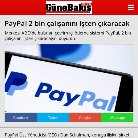
ANASAYFA
PayPal 2 bin çalışanını işten çıkaracak
KATEGORİLER
Merkezi ABD'de bulunan çevrim içi ödeme sistemi PayPal, 2 bin
çalışanını işten çıkaracağını duyurdu.
YAZARLAR
ANKETLER
FOTO GALERİ
VİDEO GALERİ
KÜNYE
İLETİŞİM
Facebook
Twitter
Google+
Whatsapp
PayPal Üst Yöneticisi (CEO) Dan Schulman, konuya ilişkin şirket