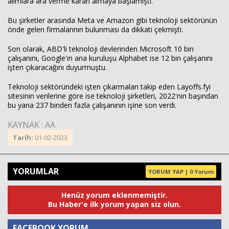
alımlara ara verme kararı almaya başlamıştı.
Bu şirketler arasında Meta ve Amazon gibi teknoloji sektörünün
önde gelen firmalarının bulunması da dikkati çekmişti.
Son olarak, ABD'li teknoloji devlerinden Microsoft 10 bin
çalışanını, Google'ın ana kuruluşu Alphabet ise 12 bin çalışanını
işten çıkaracağını duyurmuştu.
Teknoloji sektöründeki işten çıkarmaları takip eden Layoffs.fyi
sitesinin verilerine göre ise teknoloji şirketleri, 2022'nin başından
bu yana 237 binden fazla çalışanının işine son verdi.
KAYNAK : AA
Tarih:
01-02-2023
YORUMLAR
YORUM YAP | 0 Yorum
Henüz yorum eklenmemiştir.
Bu Haber'e ilk yorum yapan siz olun.
FACEBOOK YORUM