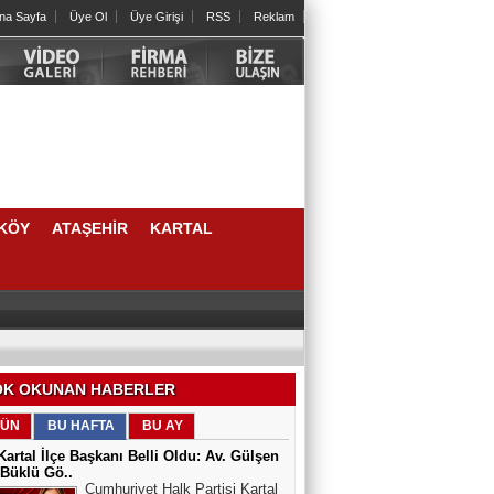
na Sayfa
Üye Ol
Üye Girişi
RSS
Reklam
KÖY
ATAŞEHİR
KARTAL
K OKUNAN HABERLER
ÜN
BU HAFTA
BU AY
artal İlçe Başkanı Belli Oldu: Av. Gülşen
Büklü Gö..
Cumhuriyet Halk Partisi Kartal