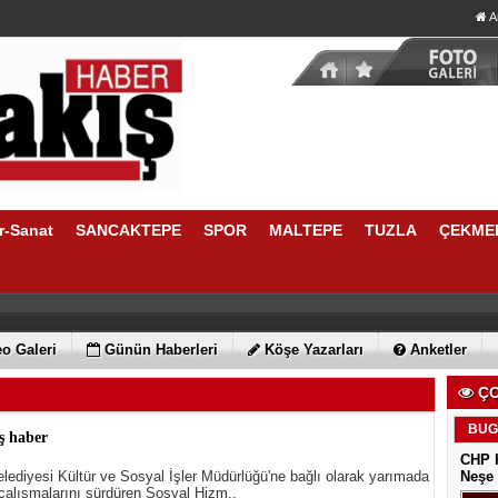
A
r-Sanat
SANCAKTEPE
SPOR
MALTEPE
TUZLA
ÇEKME
o Galeri
Günün Haberleri
Köşe Yazarları
Anketler
ÇO
BUG
ş haber
CHP K
ediyesi Kültür ve Sosyal İşler Müdürlüğü'ne bağlı olarak yarımada
Neşe 
çalışmalarını sürdüren Sosyal Hizm..