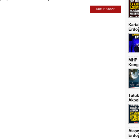
Kültür-Sanat
Karta
Erdoğ
MHP K
Kongr
Tutuk
Akpol
Ataşe
Erdoğ