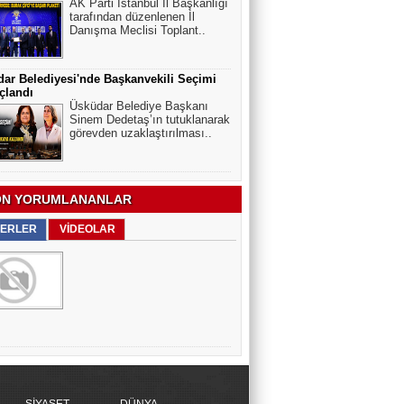
AK Parti İstanbul İl Başkanlığı
tarafından düzenlenen İl
Danışma Meclisi Toplant..
ar Belediyesi'nde Başkanvekili Seçimi
çlandı
Üsküdar Belediye Başkanı
Sinem Dedetaş’ın tutuklanarak
görevden uzaklaştırılması..
N YORUMLANANLAR
ERLER
VİDEOLAR