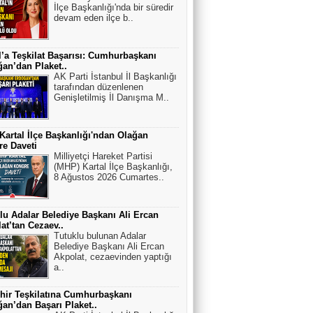
İlçe Başkanlığı'nda bir süredir
devam eden ilçe b..
l’a Teşkilat Başarısı: Cumhurbaşkanı
an’dan Plaket..
AK Parti İstanbul İl Başkanlığı
tarafından düzenlenen
Genişletilmiş İl Danışma M..
artal İlçe Başkanlığı'ndan Olağan
e Daveti
Milliyetçi Hareket Partisi
(MHP) Kartal İlçe Başkanlığı,
8 Ağustos 2026 Cumartes..
lu Adalar Belediye Başkanı Ali Ercan
at’tan Cezaev..
Tutuklu bulunan Adalar
Belediye Başkanı Ali Ercan
Akpolat, cezaevinden yaptığı
a..
hir Teşkilatına Cumhurbaşkanı
an’dan Başarı Plaket..