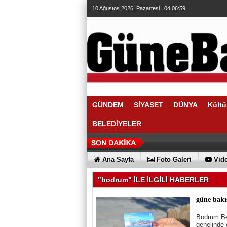
10 Ağustos 2026, Pazartesi | 04:06:59
GÜNDEM
SİYASET
DÜNYA
Kültü
BELEDİYELER
Ana Sayfa
Foto Galeri
Vide
"bodrum" İLE İLGİLİ HABERLER
güne bakı
Bodrum Bel
genelinde 